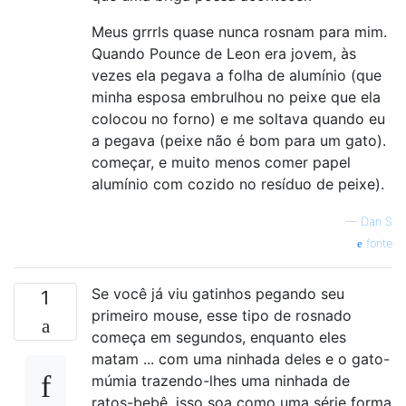
Meus grrrls quase nunca rosnam para mim.
Quando Pounce de Leon era jovem, às
vezes ela pegava a folha de alumínio (que
minha esposa embrulhou no peixe que ela
colocou no forno) e me soltava quando eu
a pegava (peixe não é bom para um gato).
começar, e muito menos comer papel
alumínio com cozido no resíduo de peixe).
—
Dan S
fonte
Se você já viu gatinhos pegando seu
1
primeiro mouse, esse tipo de rosnado
começa em segundos, enquanto eles
matam ... com uma ninhada deles e o gato-
múmia trazendo-lhes uma ninhada de
ratos-bebê, isso soa como uma série forma