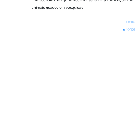
animais usados ​​em pesquisas
—
jonsca
fonte