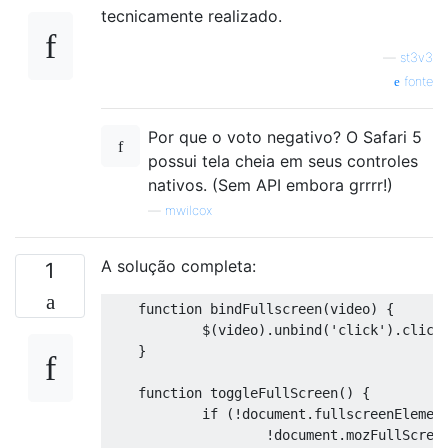
tecnicamente realizado.
—
st3v3
fonte
Por que o voto negativo? O Safari 5
possui tela cheia em seus controles
nativos. (Sem API embora grrrr!)
—
mwilcox
A solução completa:
1
function
 bindFullscreen
(
video
)
{
            $
(
video
).
unbind
(
'click'
).
click
}
function
 toggleFullScreen
()
{
if
(!
document
.
fullscreenElemen
!
document
.
mozFullScree