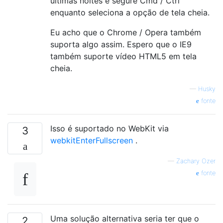
últimas noites e segure Cmd / Ctrl
enquanto seleciona a opção de tela cheia.
Eu acho que o Chrome / Opera também
suporta algo assim. Espero que o IE9
também suporte vídeo HTML5 em tela
cheia.
—
Husky
fonte
Isso é suportado no WebKit via
3
webkitEnterFullscreen
.
—
Zachary Ozer
fonte
Uma solução alternativa seria ter que o
2