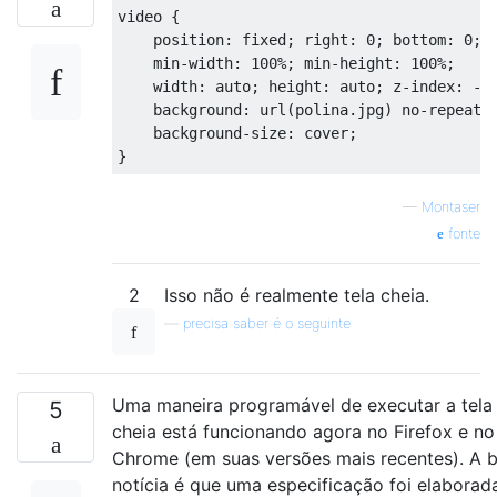
video 
{
    position
:
fixed
;
 right
:
0
;
 bottom
:
0
;
    min
-
width
:
100
%;
 min
-
height
:
100
%;
    width
:
auto
;
 height
:
auto
;
 z
-
index
:
-
1
    background
:
 url
(
polina
.
jpg
)
no
-
repeat
;
    background
-
size
:
 cover
;
}
—
Montaser
fonte
2
Isso não é realmente tela cheia.
—
precisa saber é o seguinte
Uma maneira programável de executar a tela
5
cheia está funcionando agora no Firefox e no
Chrome (em suas versões mais recentes). A 
notícia é que uma especificação foi elaborad