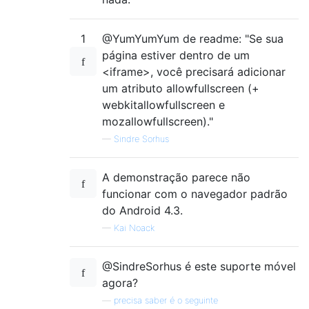
1
@YumYumYum de readme: "Se sua
página estiver dentro de um
<iframe>, você precisará adicionar
um atributo allowfullscreen (+
webkitallowfullscreen e
mozallowfullscreen)."
—
Sindre Sorhus
A demonstração parece não
funcionar com o navegador padrão
do Android 4.3.
—
Kai Noack
@SindreSorhus é este suporte móvel
agora?
—
precisa saber é o seguinte