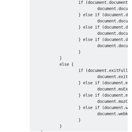
if
(
document
.
documentE
                            document
.
docum
}
else
if
(
document
.
do
                            document
.
docum
}
else
if
(
document
.
do
                            document
.
docum
}
else
if
(
document
.
do
                            document
.
docum
}
}
else
{
if
(
document
.
exitFulls
                            document
.
exitF
}
else
if
(
document
.
ms
                            document
.
msExi
}
else
if
(
document
.
mo
                            document
.
mozCa
}
else
if
(
document
.
we
                            document
.
webki
}
}