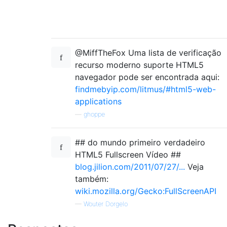
@MiffTheFox Uma lista de verificação
recurso moderno suporte HTML5
navegador pode ser encontrada aqui:
findmebyip.com/litmus/#html5-web-
applications
—
ghoppe
## do mundo primeiro verdadeiro
HTML5 Fullscreen Vídeo ##
blog.jilion.com/2011/07/27/...
Veja
também:
wiki.mozilla.org/Gecko:FullScreenAPI
—
Wouter Dorgelo