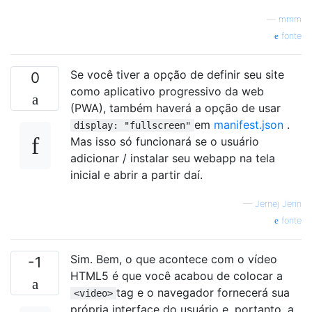
}
—
mmm
fonte
Se você tiver a opção de definir seu site
0
como aplicativo progressivo da web
(PWA), também haverá a opção de usar
em
manifest.json
.
display: "fullscreen"
Mas isso só funcionará se o usuário
adicionar / instalar seu webapp na tela
inicial e abrir a partir daí.
—
Jernej Jerin
fonte
Sim. Bem, o que acontece com o vídeo
-1
HTML5 é que você acabou de colocar a
tag e o navegador fornecerá sua
<video>
própria interface do usuário e, portanto, a