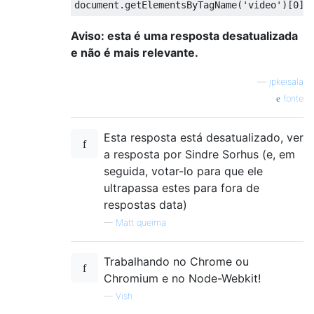
document
.
getElementsByTagName
(
'video'
)[
0
].
Aviso: esta é uma resposta desatualizada
e não é mais relevante.
—
jpkeisala
fonte
Esta resposta está desatualizado, ver
a resposta por Sindre Sorhus (e, em
seguida, votar-lo para que ele
ultrapassa estes para fora de
respostas data)
—
Matt queima
Trabalhando no Chrome ou
Chromium e no Node-Webkit!
—
Vish