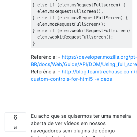
}
else
if
(
elem
.
msRequestFullscreen
)
{
  elem
.
msRequestFullscreen
();
}
else
if
(
elem
.
mozRequestFullScreen
)
{
  elem
.
mozRequestFullScreen
();
}
else
if
(
elem
.
webkitRequestFullscreen
)
{
  elem
.
webkitRequestFullscreen
();
}
Referência: -
https://developer.mozilla.org/pt
BR/docs/Web/Guide/API/DOM/Using_full_scr
Referência: -
http://blog.teamtreehouse.com/b
custom-controls-for-html5 -videos
Eu acho que se quisermos ter uma maneira
6
aberta de ver vídeos em nossos
navegadores sem plugins de código