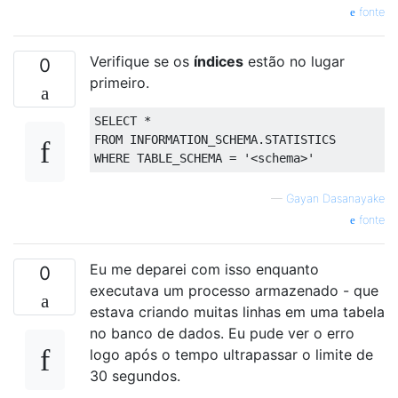
fonte
Verifique se os
índices
estão no lugar
0
primeiro.
SELECT
*
FROM
 INFORMATION_SCHEMA
.
STATISTICS
WHERE
 TABLE_SCHEMA 
=
'<schema>'
—
Gayan Dasanayake
fonte
Eu me deparei com isso enquanto
0
executava um processo armazenado - que
estava criando muitas linhas em uma tabela
no banco de dados. Eu pude ver o erro
logo após o tempo ultrapassar o limite de
30 segundos.