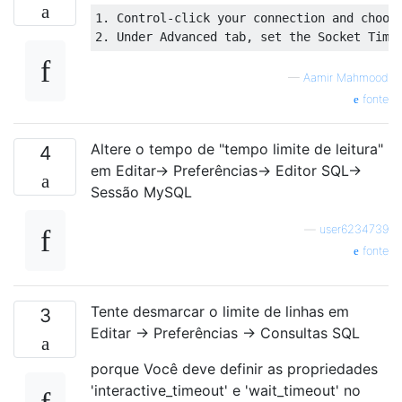
1.
 Control-click your connection 
and
 choos
2.
 Under Advanced tab
,
set
 the Socket Time
—
Aamir Mahmood
fonte
Altere o tempo de "tempo limite de leitura"
4
em Editar-> Preferências-> Editor SQL->
Sessão MySQL
—
user6234739
fonte
Tente desmarcar o limite de linhas em
3
Editar → Preferências → Consultas SQL
porque Você deve definir as propriedades
'interactive_timeout' e 'wait_timeout' no