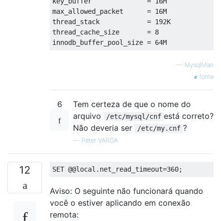
key_buffer              
=
16
M

max_allowed_packet      
=
16
M

thread_stack            
=
192
K

thread_cache_size       
=
8
innodb_buffer_pool_size 
=
64
M
—
MysqlMan
fonte
6
Tem certeza de que o nome do
arquivo
está correto?
/etc/mysql/cnf
Não deveria ser
?
/etc/my.cnf
—
Peter VARGA
12
SET
@@
local
.
net_read_timeout
=
360
;
Aviso: O seguinte não funcionará quando
você o estiver aplicando em conexão
remota: