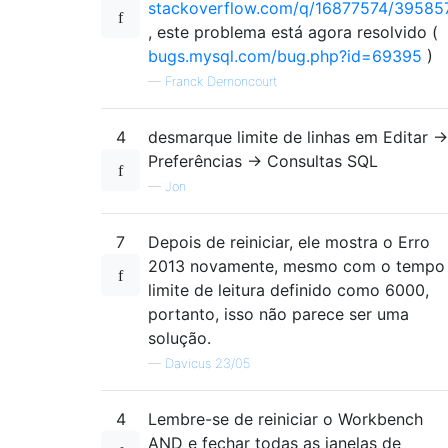
stackoverflow.com/q/16877574/39585
, este problema está agora resolvido (
bugs.mysql.com/bug.php?id=69395
)
—
Franck Dernoncourt
4
desmarque limite de linhas em Editar →
Preferências → Consultas SQL
—
Jon
7
Depois de reiniciar, ele mostra o Erro
2013 novamente, mesmo com o tempo
limite de leitura definido como 6000,
portanto, isso não parece ser uma
solução.
—
Davicus 23/05
4
Lembre-se de reiniciar o Workbench
AND e fechar todas as janelas de