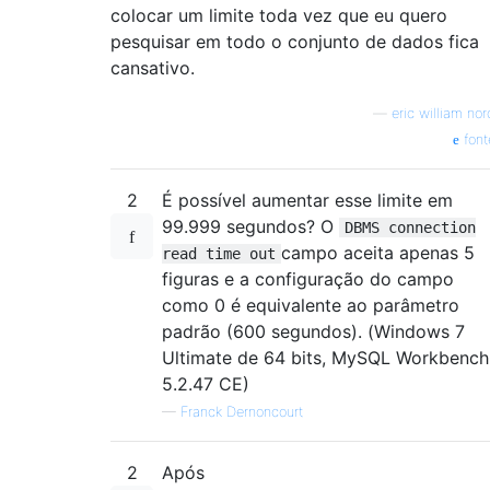
colocar um limite toda vez que eu quero
pesquisar em todo o conjunto de dados fica
cansativo.
—
eric william nor
font
2
É possível aumentar esse limite em
99.999 segundos? O
DBMS connection
campo aceita apenas 5
read time out
figuras e a configuração do campo
como 0 é equivalente ao parâmetro
padrão (600 segundos). (Windows 7
Ultimate de 64 bits, MySQL Workbench
5.2.47 CE)
—
Franck Dernoncourt
2
Após