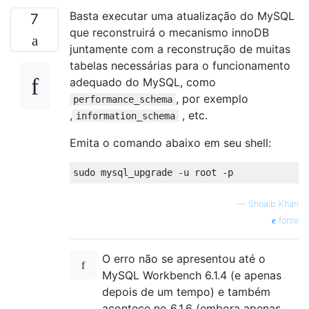
Basta executar uma atualização do MySQL
7
que reconstruirá o mecanismo innoDB
juntamente com a reconstrução de muitas
tabelas necessárias para o funcionamento
adequado do MySQL, como
, por exemplo
performance_schema
,
, etc.
information_schema
Emita o comando abaixo em seu shell:
sudo mysql_upgrade 
-
u root 
-
p
—
Shoaib Khan
fonte
O erro não se apresentou até o
MySQL Workbench 6.1.4 (e apenas
depois de um tempo) e também
acontece no 6.1.6 (embora apenas