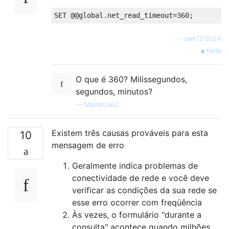
SET
@@
global
.
net_read_timeout
=
360
;
—
user1313024
fonte
O que é 360? Milissegundos,
segundos, minutos?
—
MasterJoe2
Existem três causas prováveis ​​para esta
10
mensagem de erro
Geralmente indica problemas de
conectividade de rede e você deve
verificar as condições da sua rede se
esse erro ocorrer com freqüência
Às vezes, o formulário "durante a
consulta" acontece quando milhões