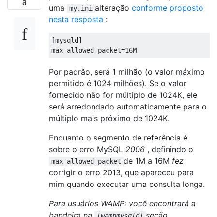
uma
alteração
conforme proposto
my.ini
nesta resposta
:
[
mysqld
]
max_allowed_packet
=
16
M
Por padrão, será 1 milhão (o valor máximo
permitido é 1024 milhões). Se o valor
fornecido não for múltiplo de 1024K, ele
será arredondado automaticamente para o
múltiplo mais próximo de 1024K.
Enquanto o segmento de referência é
sobre o erro MySQL
2006
, definindo o
de 1M a 16M
fez
max_allowed_packet
corrigir o erro 2013, que apareceu para
mim quando executar uma consulta longa.
Para usuários WAMP: você encontrará a
bandeira na
seção.
[wampmysqld]