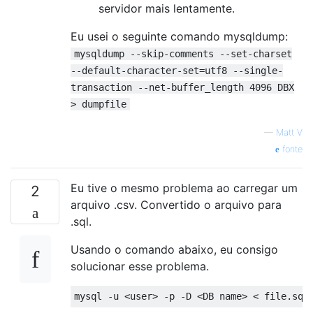
servidor mais lentamente.
Eu usei o seguinte comando mysqldump:
mysqldump --skip-comments --set-charset
--default-character-set=utf8 --single-
transaction --net-buffer_length 4096 DBX
> dumpfile
—
Matt V
fonte
Eu tive o mesmo problema ao carregar um
2
arquivo .csv. Convertido o arquivo para
.sql.
Usando o comando abaixo, eu consigo
solucionar esse problema.
mysql 
-
u 
<
user
>
-
p 
-
D 
<
DB name
>
<
file
.
sql