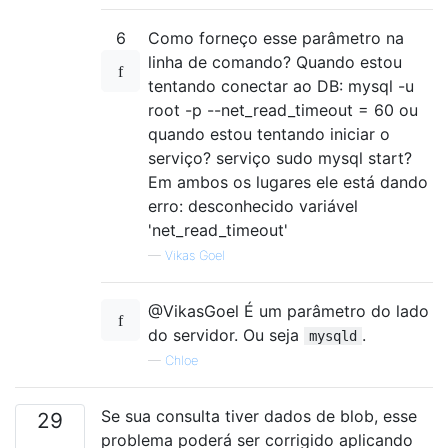
6
Como forneço esse parâmetro na
linha de comando? Quando estou
tentando conectar ao DB: mysql -u
root -p --net_read_timeout = 60 ou
quando estou tentando iniciar o
serviço? serviço sudo mysql start?
Em ambos os lugares ele está dando
erro: desconhecido variável
'net_read_timeout'
—
Vikas Goel
@VikasGoel É um parâmetro do lado
do servidor. Ou seja
.
mysqld
—
Chloe
Se sua consulta tiver dados de blob, esse
29
problema poderá ser corrigido aplicando