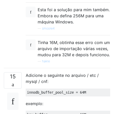
Esta foi a solução para mim também.
Embora eu defina 256M para uma
máquina Windows.
—
smoore4
Tinha 16M, obtinha esse erro com um
arquivo de importação várias vezes,
mudou para 32M e depois funcionou.
—
hakre
Adicione o seguinte no arquivo / etc /
15
mysql / cnf:
innodb_buffer_pool_size 
=
64
M
exemplo: