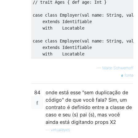
// trait Ages { def age: Int }
case
class
Employer
(
val name: 
String
, val 
extends
Identifiable
with
Locatable
case
class
Employee
(
val name: 
String
, val 
extends
Identifiable
with
Locatable
—
Malte Schwerhoff
fonte
84
onde está esse "sem duplicação de
código" de que você fala? Sim, um
contrato é definido entre a classe de
caso e seu (s) pai (s), mas você
ainda está digitando props X2
—
virtualeyes