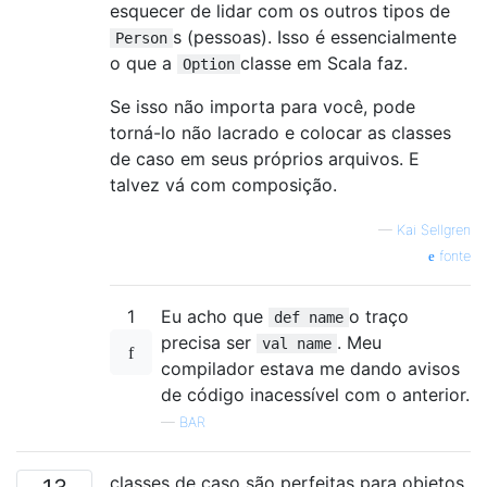
esquecer de lidar com os outros tipos de
s (pessoas). Isso é essencialmente
Person
o que a
classe em Scala faz.
Option
Se isso não importa para você, pode
torná-lo não lacrado e colocar as classes
de caso em seus próprios arquivos. E
talvez vá com composição.
—
Kai Sellgren
fonte
1
Eu acho que
o traço
def name
precisa ser
. Meu
val name
compilador estava me dando avisos
de código inacessível com o anterior.
—
BAR
classes de caso são perfeitas para objetos