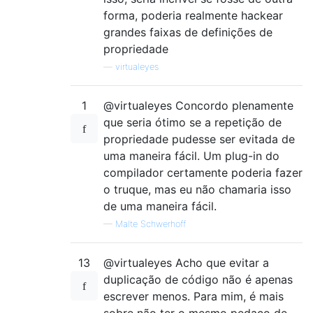
forma, poderia realmente hackear
grandes faixas de definições de
propriedade
—
virtualeyes
1
@virtualeyes Concordo plenamente
que seria ótimo se a repetição de
propriedade pudesse ser evitada de
uma maneira fácil. Um plug-in do
compilador certamente poderia fazer
o truque, mas eu não chamaria isso
de uma maneira fácil.
—
Malte Schwerhoff
13
@virtualeyes Acho que evitar a
duplicação de código não é apenas
escrever menos. Para mim, é mais
sobre não ter o mesmo pedaço de