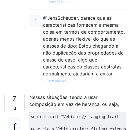
—
Jens Schauder,
@JensSchauder, parece que as
características fornecem a mesma
coisa em termos de comportamento,
apenas menos flexível do que as
classes de tipo; Estou chegando à
não duplicação das propriedades da
classe de caso, algo que
características ou classes abstratas
normalmente ajudariam a evitar.
—
virtualeyes
Nessas situações, tendo a usar
7
composição em vez de herança, ou seja,
sealed
trait
IVehicle
// tagging trait
case
class
Vehicle
(
color: 
String
) 
extends