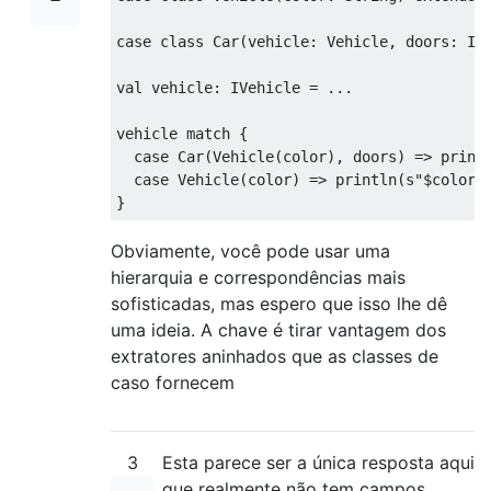
case
class
Car
(
vehicle: 
Vehicle
, doors: 
In
val
 vehicle: 
IVehicle
 = ...

vehicle 
match
 {

case
Car
(
Vehicle
(color), doors) => print
case
Vehicle
(color) => println(
s"
$color
 
Obviamente, você pode usar uma
hierarquia e correspondências mais
sofisticadas, mas espero que isso lhe dê
uma ideia. A chave é tirar vantagem dos
extratores aninhados que as classes de
caso fornecem
3
Esta parece ser a única resposta aqui
que realmente não tem campos