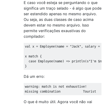
E caso você esteja se perguntando o que
significa um traço selado - é algo que pode
ser estendido apenas no mesmo arquivo.
Ou seja, as duas classes de caso acima
devem estar no mesmo arquivo. Isso
permite verificações exaustivas do
compilador:
val
 x = 
Employee
(name = 
"Jack"
, salary = 
5
x 
match
 {

case
Employee
(name) => println(
s"I'm 
$na
Dá um erro:
warning: 
match
 is not exhaustive!

missing combination            
Tourist
O que é muito útil. Agora você não vai