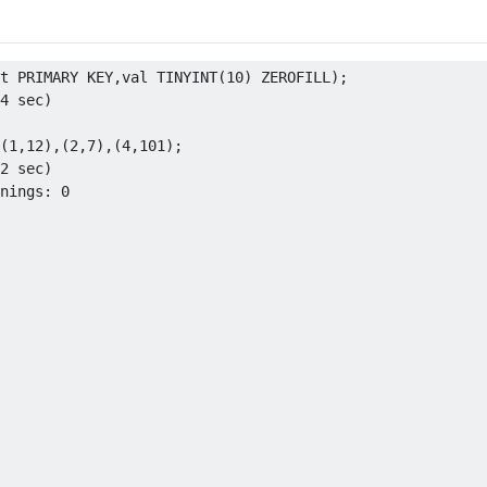
t 
PRIMARY
KEY
,
val TINYINT
(
10
)
 ZEROFILL
);
4
 sec
)
(
1
,
12
),(
2
,
7
),(
4
,
101
);
2
 sec
)
nings
:
0