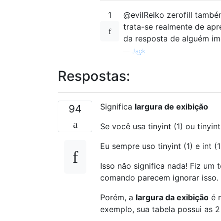
1
@evilReiko zerofill tamb
trata-se realmente de apr
da resposta de alguém i
—
Ja͢ck
Respostas:
Significa
largura de exibição
94
Se você usa tinyint (1) ou tinyin
Eu sempre uso tinyint (1) e int (1
Isso não significa nada! Fiz um 
comando parecem ignorar isso.
Porém, a
largura da exibição
é m
exemplo, sua tabela possui as 2