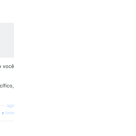
o você
ífico,
—
Ja͢ck
fonte