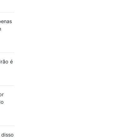
penas
m
drão é
or
do
 disso