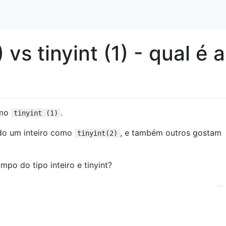
 vs tinyint (1) - qual é a
omo
.
tinyint (1)
do um inteiro como
, e também outros gostam
tinyint(2)
po do tipo inteiro e tinyint?
—