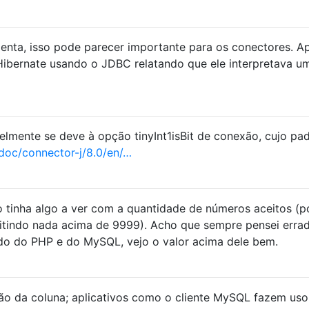
enta, isso pode parecer importante para os conectores. A
ibernate usando o JDBC relatando que ele interpretava u
lmente se deve à opção tinyInt1isBit de conexão, cujo pa
doc/connector-j/8.0/en/…
o tinha algo a ver com a quantidade de números aceitos (p
mitindo nada acima de 9999). Acho que sempre pensei erra
do do PHP e do MySQL, vejo o valor acima dele bem.
ição da coluna; aplicativos como o cliente MySQL fazem uso