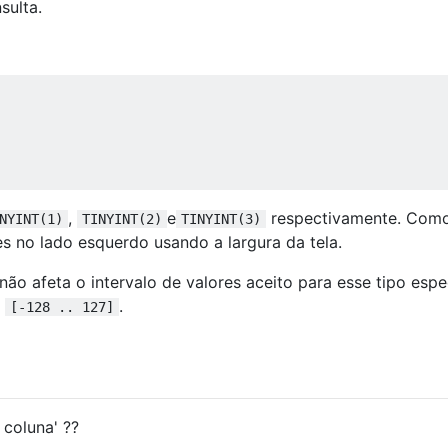
sulta.
,
e
respectivamente. Com
NYINT(1)
TINYINT(2)
TINYINT(3)
es no lado esquerdo usando a largura da tela.
ão afeta o intervalo de valores aceito para esse tipo espec
a
.
[-128 .. 127]
 coluna' ??