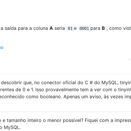
 a saída para a coluna
A
seria
e
para
B
, como vis
01
0001
descobrir que, no conector oficial do C # do MySQL, tinyin
rentes de 0 e 1. Isso provavelmente tem a ver com o tinyint
econhecido como booleano. Apenas um aviso, às vezes im
o e tamanho inteiro o menor possível? Fiquei com a impres
no MySQL.