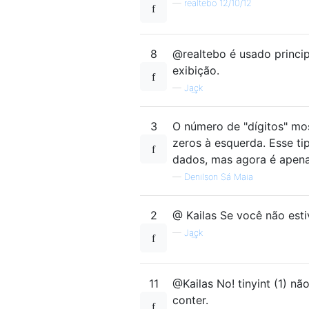
—
realtebo 12/10/12
8
@realtebo é usado princip
exibição.
—
Ja͢ck
3
O número de "dígitos" mos
zeros à esquerda. Esse ti
dados, mas agora é apena
—
Denilson Sá Maia
2
@ Kailas Se você não est
—
Ja͢ck
11
@Kailas No! tinyint (1) n
conter.