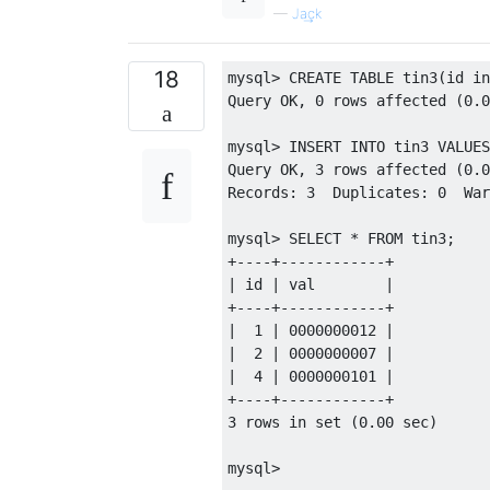
—
Ja͢ck
18
mysql
>
CREATE
TABLE
 tin3
(
id in
Query OK
,
0
rows
 affected 
(
0.0
mysql
>
INSERT
INTO
 tin3 
VALUES
Query OK
,
3
rows
 affected 
(
0.0
Records
:
3
  Duplicates
:
0
  War
mysql
>
SELECT
*
FROM
 tin3
;
+
----+------------+
|
 id 
|
 val        
|
+
----+------------+
|
1
|
0000000012
|
|
2
|
0000000007
|
|
4
|
0000000101
|
+
----+------------+
3
rows
in
set
(
0.00
 sec
)
mysql
>