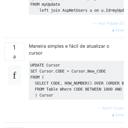
FROM
 myUpdate

left
join
 AspNetUsers u 
on
 u
.
Id
=
myUpda
—
Arun Prasad ES
fonte
Maneira simples e fácil de atualizar o
1
cursor
UPDATE
Cursor
SET
Cursor
.
CODE 
=
Cursor
.
FROM
(
SELECT
 CODE
,
 ROW_NUMBER
()
OVER
(
ORDER
BY
FROM
Table
Where
 CODE 
BETWEEN
1000
AND
1
)
Cursor
—
Rahim Surani
fonte