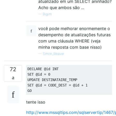
atualizado em um SELECT aninhado?
Acho que ambos são ...
—
Bigjim
você pode melhorar enormemente o
desempenho de atualizações futuras
com uma cláusula WHERE (veja
minha resposta com base nisso)
—
Simon_Weaver
72
DECLARE
@
SET
@
id 
=
0
UPDATE
SET
@
id 
=
 CODE_DEST 
=
@
id 
+
1
GO 
tente isso
http://www.mssqltips.com/sqlservertip/1467/