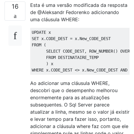
Esta é uma versão modificada da resposta
16
de @Aleksandr Fedorenko adicionando
uma cláusula WHERE:
UPDATE
SET
 x
.
CODE_DEST 
=
 x
.
FROM
(
SELECT
 CODE_DEST
,
 ROW_NUMBER
()
OVER
FROM
 DESTINATAIRE_TEMP

)
WHERE
 x
.
CODE_DEST 
<>
 x
.
New_CODE_DEST 
AND
 x
Ao adicionar uma cláusula WHERE,
descobri que o desempenho melhorou
enormemente para as atualizações
subsequentes. O Sql Server parece
atualizar a linha, mesmo se o valor já existir
e levar tempo para fazer isso, portanto,
adicionar a cláusula where faz com que ele
simplesmente pule as linhas onde o valor