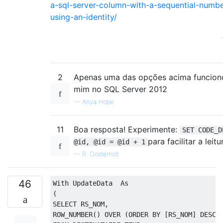
a-sql-server-column-with-a-sequential-numbe
using-an-identity/
2
Apenas uma das opções acima funcion
mim no SQL Server 2012
—
Anya Hope
11
Boa resposta! Experimente:
SET CODE_D
para facilitar a leitu
@id, @id = @id + 1
—
R. Oosterholt
46
With
 UpdateData  
As
(
SELECT
 RS_NOM
,
ROW_NUMBER
()
OVER
(
ORDER
BY
[
RS_NOM
]
DESC
)