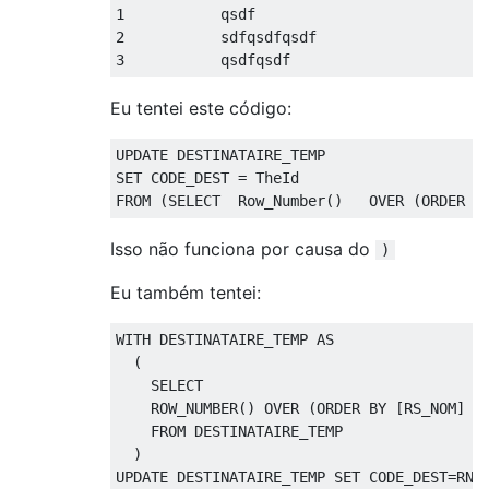
1
2
3
           qsdfqsdf
Eu tentei este código:
UPDATE
SET
 CODE_DEST 
=
FROM
(
SELECT
  Row_Number
()
OVER
(
ORDER
B
Isso não funciona por causa do
)
Eu também tentei:
WITH
 DESTINATAIRE_TEMP 
AS
(
SELECT
    ROW_NUMBER
()
OVER
(
ORDER
BY
[
RS_NOM
]
D
FROM
 DESTINATAIRE_TEMP

)
UPDATE
 DESTINATAIRE_TEMP 
SET
 CODE_DEST
=
RN