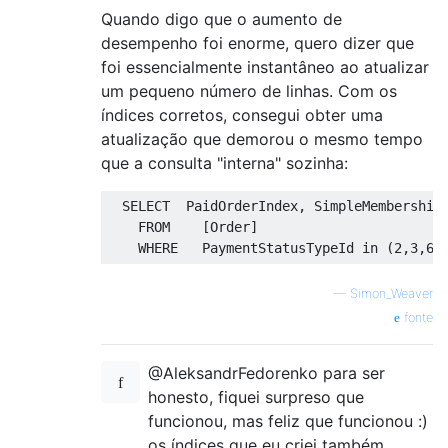
Quando digo que o aumento de
desempenho foi enorme, quero dizer que
foi essencialmente instantâneo ao atualizar
um pequeno número de linhas. Com os
índices corretos, consegui obter uma
atualização que demorou o mesmo tempo
que a consulta "interna" sozinha:
SELECT
  PaidOrderIndex
,
 SimpleMembership
FROM
[
Order
]
WHERE
   PaymentStatusTypeId 
in
(
2
,
3
,
6
)
—
Simon_Weaver
fonte
@AleksandrFedorenko para ser
honesto, fiquei surpreso que
funcionou, mas feliz que funcionou :)
os índices que eu criei também