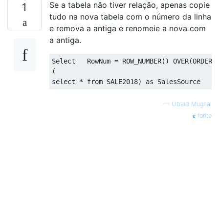
Se a tabela não tiver relação, apenas copie
1
tudo na nova tabela com o número da linha
e remova a antiga e renomeie a nova com
a antiga.
Select
   RowNum 
=
 ROW_NUMBER
()
OVER
(
ORDER
(
select
*
from
 SALE2018
)
as
 SalesSource
—
Ubaid Mughal
fonte