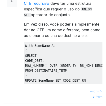
CTE recursivo
deve ter uma estrutura
específica que requer o uso do
UNION
operador de conjunto.
ALL
Em vez disso, você poderia simplesmente
dar ao CTE um nome diferente, bem como
adicionar a coluna de destino a ele:
With
SomeName
As
(
SELECT
CODE_DEST
,
ROW_NUMBER
()
OVER
(
ORDER
BY
[
RS_NOM
]
DESC
)
FROM
)
UPDATE
SomeName
SET
 CODE_DEST
=
RN
—
Andriy M
fonte