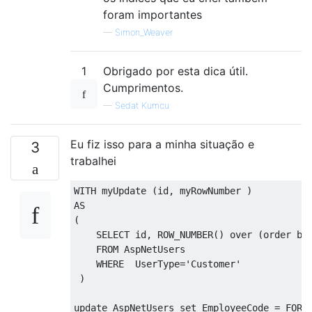
foram importantes
—
Simon_Weaver
1
Obrigado por esta dica útil.
Cumprimentos.
—
Sedat Kumcu
Eu fiz isso para a minha situação e
3
trabalhei
WITH
 myUpdate 
(
id
,
 myRowNumber 
)
AS
(
SELECT
 id
,
 ROW_NUMBER
()
over
(
order
by
FROM
 AspNetUsers

WHERE
  UserType
=
'Customer'
)
update
 AspNetUsers 
set
 EmployeeCode 
=
 FORM