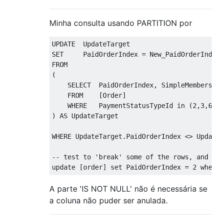
Minha consulta usando PARTITION por
UPDATE
SET
     PaidOrderIndex 
=
FROM
(
SELECT
  PaidOrderIndex
,
 SimpleMembersh
FROM
[
Order
]
WHERE
   PaymentStatusTypeId 
in
(
2
,
3
,
6
)
)
AS
 UpdateTarget

WHERE
 UpdateTarget
.
PaidOrderIndex 
<>
 Updat
-- test to 'break' some of the rows, and t
update
[
order
]
set
 PaidOrderIndex 
=
2
wher
A parte 'IS NOT NULL' não é necessária se
a coluna não puder ser anulada.