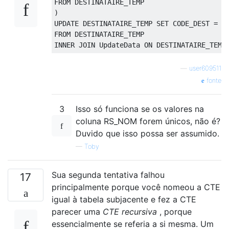
FROM
)
UPDATE
 DESTINATAIRE_TEMP 
SET
 CODE_DEST 
=
FROM
INNER
JOIN
 UpdateData 
ON
 DESTINATAIRE_TEMP
—
user609511
fonte
3
Isso só funciona se os valores na
coluna RS_NOM forem únicos, não é?
Duvido que isso possa ser assumido.
—
Toby
Sua segunda tentativa falhou
17
principalmente porque você nomeou a CTE
igual à tabela subjacente e fez a CTE
parecer uma
CTE recursiva
, porque
essencialmente se referia a si mesma. Um