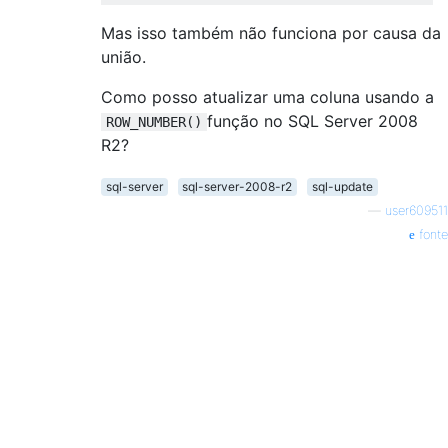
Mas isso também não funciona por causa da
união.
Como posso atualizar uma coluna usando a
função no SQL Server 2008
ROW_NUMBER()
R2?
sql-server
sql-server-2008-r2
sql-update
—
user609511
fonte