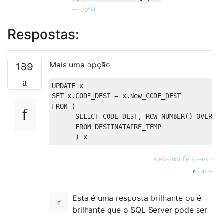
—
JonH
Respostas:
Mais uma opção
189
UPDATE
SET
 x
.
CODE_DEST 
=
 x
.
FROM
(
SELECT
 CODE_DEST
,
 ROW_NUMBER
()
OVER
FROM
 DESTINATAIRE_TEMP

)
 x
—
Aleksandr Fedorenko
fonte
Esta é uma resposta brilhante ou é
brilhante que o SQL Server pode ser