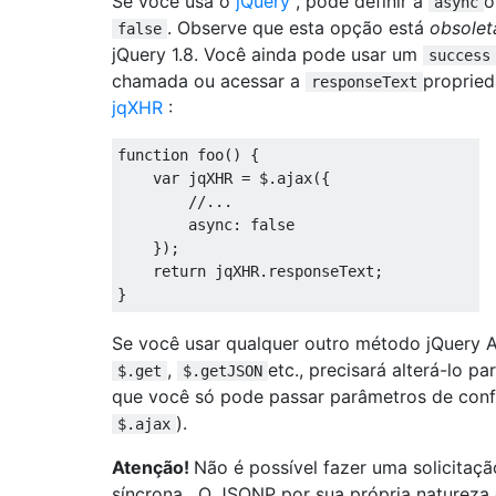
Se você usa o
jQuery
, pode definir a
o
async
. Observe que esta opção está
obsolet
false
jQuery 1.8. Você ainda pode usar um
success
chamada ou acessar a
proprie
responseText
jqXHR
:
function
 foo
()
{
var
 jqXHR 
=
 $
.
ajax
({
//...
async
:
false
});
return
 jqXHR
.
responseText
;
}
Se você usar qualquer outro método jQuery 
,
etc., precisará alterá-lo pa
$.get
$.getJSON
que você só pode passar parâmetros de conf
).
$.ajax
Atenção!
Não é possível fazer uma solicitaç
síncrona . O JSONP por sua própria natureza