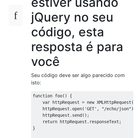
estiver usando
jQuery no seu
código, esta
resposta é para
você
Seu código deve ser algo parecido com
isto:
function
 foo
()
{
var
 httpRequest 
=
new
XMLHttpRequest
()
    httpRequest
.
open
(
'GET'
,
"/echo/json"
);
    httpRequest
.
send
();
return
 httpRequest
.
responseText
;
}