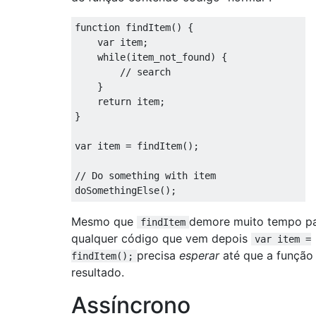
function
 findItem
()
{
var
 item
;
while
(
item_not_found
)
{
// search
}
return
 item
;
}
var
 item 
=
 findItem
();
// Do something with item
doSomethingElse
();
Mesmo que
demore muito tempo pa
findItem
qualquer código que vem depois
var item =
precisa
esperar
até que a função 
findItem();
resultado.
Assíncrono