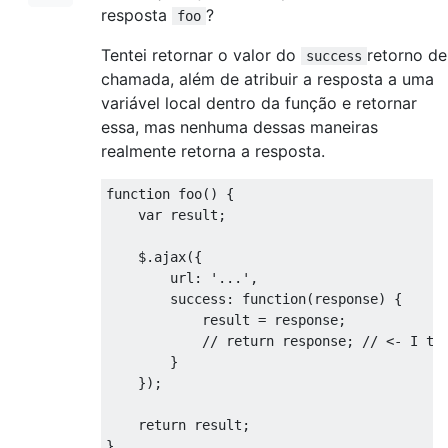
resposta
?
foo
Tentei retornar o valor do
retorno de
success
chamada, além de atribuir a resposta a uma
variável local dentro da função e retornar
essa, mas nenhuma dessas maneiras
realmente retorna a resposta.
function
 foo
()
{
var
 result
;
    $
.
ajax
({
        url
:
'...'
,
        success
:
function
(
response
)
{
            result 
=
 response
;
// return response; // <- I tr
}
});
return
 result
;
}