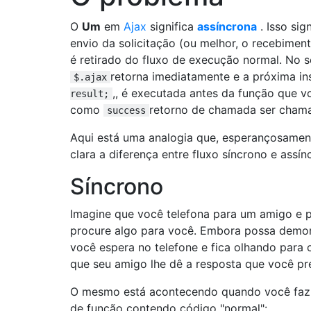
O
Um
em
Ajax
significa
assíncrona
. Isso sig
envio da solicitação (ou melhor, o recebimen
é retirado do fluxo de execução normal. No 
retorna imediatamente e a próxima i
$.ajax
,, é executada antes da função que 
result;
como
retorno de chamada ser cham
success
Aqui está uma analogia que, esperançosament
clara a diferença entre fluxo síncrono e assín
Síncrono
Imagine que você telefona para um amigo e 
procure algo para você. Embora possa demo
você espera no telefone e fica olhando para 
que seu amigo lhe dê a resposta que você pr
O mesmo está acontecendo quando você fa
de função contendo código "normal":