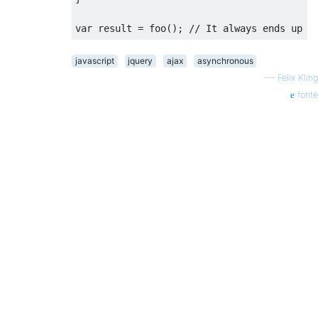
var
 result 
=
 foo
();
// It always ends up b
javascript
jquery
ajax
asynchronous
—
Felix Kling
fonte