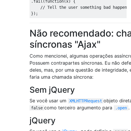
.
fail
(
function
(
x
)
{
// Tell the user something bad happene
});
Não recomendado: ch
síncronas "Ajax"
Como mencionei, algumas operações assíncro
Possuem contrapartes síncronas. Eu não def
deles, mas, por uma questão de integridade,
faria uma chamada síncrona:
Sem jQuery
Se você usar um
objeto diret
XMLHTTPRequest
como terceiro argumento para
.
false
.open
jQuery