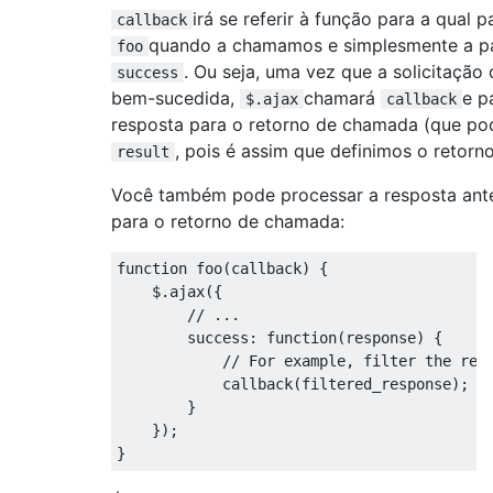
irá se referir à função para a qual
callback
quando a chamamos e simplesmente a p
foo
. Ou seja, uma vez que a solicitação 
success
bem-sucedida,
chamará
e p
$.ajax
callback
resposta para o retorno de chamada (que pod
, pois é assim que definimos o retor
result
Você também pode processar a resposta ante
para o retorno de chamada:
function
 foo
(
callback
)
{
    $
.
ajax
({
// ...
        success
:
function
(
response
)
{
// For example, filter the res
            callback
(
filtered_response
);
}
});
}