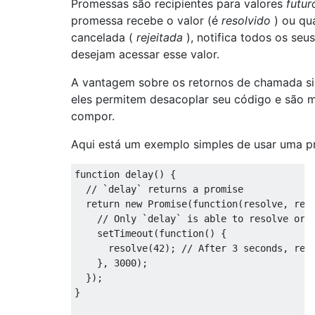
Promessas são recipientes para valores
futur
promessa recebe o valor (é
resolvido
) ou qu
cancelada (
rejeitada
), notifica todos os seu
desejam acessar esse valor.
A vantagem sobre os retornos de chamada s
eles permitem desacoplar seu código e são m
compor.
Aqui está um exemplo simples de usar uma p
function
 delay
()
{
// `delay` returns a promise
return
new
Promise
(
function
(
resolve
,
 rej
// Only `delay` is able to resolve or 
    setTimeout
(
function
()
{
      resolve
(
42
);
// After 3 seconds, res
},
3000
);
});
}