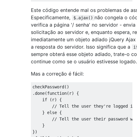
Este código entende mal os problemas de ass
Especificamente,
não congela o có
$.ajax()
verifica a página '/ senha' no servidor - envi
solicitação ao servidor e, enquanto espera, r
imediatamente um objeto adiado jQuery Ajax
a resposta do servidor. Isso significa que a
i
sempre obterá esse objeto adiado, trate-o 
continue como se o usuário estivesse logado
Mas a correção é fácil:
checkPassword
()
.
done
(
function
(
r
)
{
if
(
r
)
{
// Tell the user they're logged in
}
else
{
// Tell the user their password wa
}
})