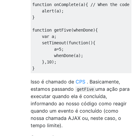
function
 onComplete
(
a
){
// When the code c
    alert
(
a
);
}
function
 getFive
(
whenDone
){
var
 a
;
    setTimeout
(
function
(){
         a
=
5
;
         whenDone
(
a
);
},
10
);
}
Isso é chamado de
CPS
. Basicamente,
estamos passando
uma ação para
getFive
executar quando ela é concluída,
informando ao nosso código como reagir
quando um evento é concluído (como
nossa chamada AJAX ou, neste caso, o
tempo limite).