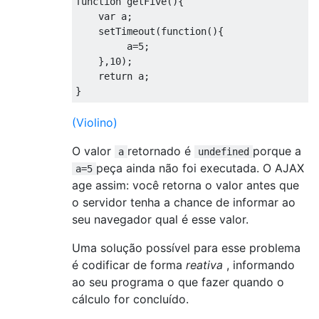
function
 getFive
(){
var
 a
;
    setTimeout
(
function
(){
         a
=
5
;
},
10
);
return
 a
;
}
(Violino)
O valor
retornado é
porque a
a
undefined
peça ainda não foi executada. O AJAX
a=5
age assim: você retorna o valor antes que
o servidor tenha a chance de informar ao
seu navegador qual é esse valor.
Uma solução possível para esse problema
é codificar de forma
reativa
, informando
ao seu programa o que fazer quando o
cálculo for concluído.