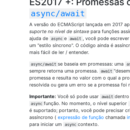
ES2017 +: Promessas
async/await
A versão do ECMAScript lançada em 2017 ap
suporte no nível de sintaxe
para funções assí
ajuda de
e
, você pode escrever
async
await
um "estilo síncrono". O código ainda é assínc
mais fácil de ler / entender.
se baseia em promessas: uma
async/await
a
sempre retorna uma promessa.
"desem
await
promessa e resulta no valor com o qual a pr
resolvida ou gera um erro se a promessa foi r
Importante:
Você só pode usar
dentro
await
função. No momento, o nível superior
async
é suportado; portanto, você pode precisar cri
assíncrono (
expressão de função
chamada
i
para iniciar um
contexto.
async