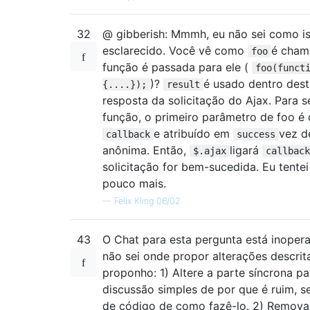
32
@ gibberish: Mmmh, eu não sei como i
esclarecido. Você vê como
é cham
foo
função é passada para ele (
foo(funct
)?
é usado dentro dest
{....});
result
resposta da solicitação do Ajax. Para se
função, o primeiro parâmetro de foo 
e atribuído em
vez d
callback
success
anônima. Então,
ligará
$.ajax
callback
solicitação for bem-sucedida. Eu tentei
pouco mais.
—
Felix Kling 06/02
43
O Chat para esta pergunta está inopera
não sei onde propor alterações descrit
proponho: 1) Altere a parte síncrona p
discussão simples de por que é ruim,
de código de como fazê-lo. 2) Remova