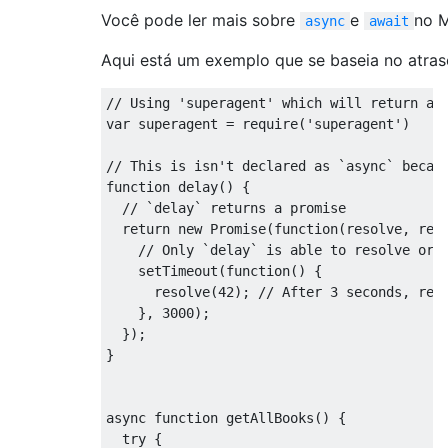
Você pode ler mais sobre
e
no 
async
await
Aqui está um exemplo que se baseia no atras
// Using 'superagent' which will return a 
var
 superagent 
=
 require
(
'superagent'
)
// This is isn't declared as `async` becau
function
 delay
()
{
// `delay` returns a promise
return
new
Promise
(
function
(
resolve
,
 rej
// Only `delay` is able to resolve or 
    setTimeout
(
function
()
{
      resolve
(
42
);
// After 3 seconds, res
},
3000
);
});
}
async
function
 getAllBooks
()
{
try
{