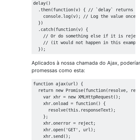
delay
()
.
then
(
function
(
v
)
{
// `delay` returns a
    console
.
log
(
v
);
// Log the value once 
})
.
catch
(
function
(
v
)
{
// Or do something else if it is rejec
// (it would not happen in this exampl
});
Aplicados à nossa chamada do Ajax, podería
promessas como esta:
function
 ajax
(
url
)
{
return
new
Promise
(
function
(
resolve
,
 rej
var
 xhr 
=
new
XMLHttpRequest
();
    xhr
.
onload 
=
function
()
{
      resolve
(
this
.
responseText
);
};
    xhr
.
onerror 
=
 reject
;
    xhr
.
open
(
'GET'
,
 url
);
    xhr
.
send
();