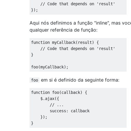
// Code that depends on 'result'
});
Aqui nós definimos a função "inline", mas vo
qualquer referência de função:
function
 myCallback
(
result
)
{
// Code that depends on 'result'
}
foo
(
myCallback
);
em si é definido da seguinte forma:
foo
function
 foo
(
callback
)
{
    $
.
ajax
({
// ...
        success
:
 callback

});
}