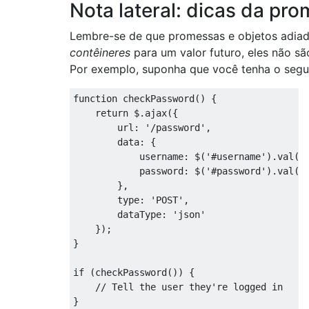
Nota lateral: dicas da pr
Lembre-se de que promessas e objetos adia
contêineres
para um valor futuro, eles não são
Por exemplo, suponha que você tenha o segui
function
 checkPassword
()
{
return
 $
.
ajax
({
        url
:
'/password'
,
        data
:
{
            username
:
 $
(
'#username'
).
val
()
            password
:
 $
(
'#password'
).
val
()
},
        type
:
'POST'
,
        dataType
:
'json'
});
}
if
(
checkPassword
())
{
// Tell the user they're logged in
}