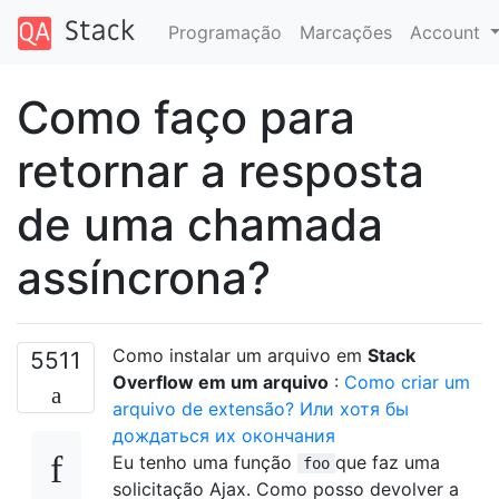
Programação
Marcações
Account
Como faço para
retornar a resposta
de uma chamada
assíncrona?
Como instalar um arquivo em
Stack
5511
Overflow em um arquivo
:
Como criar um
arquivo de extensão? Или хотя бы
дождаться их окончания
Eu tenho uma função
que faz uma
foo
solicitação Ajax. Como posso devolver a