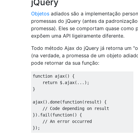
jQuery
Objetos
adiados são a implementação person
promessas do jQuery (antes da padronização
promessa). Eles se comportam quase como 
expõem uma API ligeiramente diferente.
Todo método Ajax do jQuery já retorna um "o
(na verdade, a promessa de um objeto adiad
pode retornar da sua função:
function
 ajax
()
{
return
 $
.
ajax
(...);
}
ajax
().
done
(
function
(
result
)
{
// Code depending on result
}).
fail
(
function
()
{
// An error occurred
});