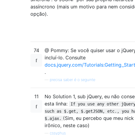
assíncrono (mais um motivo para nem consid
opção).
74
@ Pommy: Se você quiser usar o jQuery
incluí-lo. Consulte
docs.jquery.com/Tutorials:Getting_Star
.
—
precisa saber é o seguinte
11
No Solution 1, sub jQuery, eu não cons
esta linha:
If you use any other jQuer
such as $.get, $.getJSON, etc., you h
(Sim, eu percebo que meu nic
$.ajax.
irônico, neste caso)
—
cssyphus