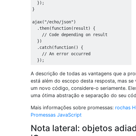
});
}
ajax
(
"/echo/json"
)
.
then
(
function
(
result
)
{
// Code depending on result
})
.
catch
(
function
()
{
// An error occurred
});
A descrição de todas as vantagens que a pr
está além do escopo desta resposta, mas se 
um novo código, considere-o seriamente. El
uma ótima abstração e separação do seu cód
Mais informações sobre promessas:
rochas 
Promessas JavaScript
Nota lateral: objetos adia