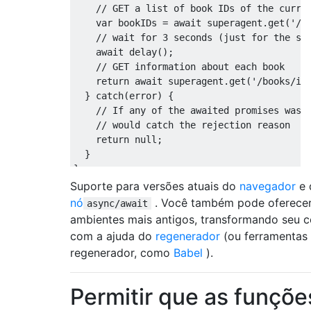
// GET a list of book IDs of the curre
var
 bookIDs 
=
await
 superagent
.
get
(
'/u
// wait for 3 seconds (just for the sa
await
 delay
();
// GET information about each book
return
await
 superagent
.
get
(
'/books/id
}
catch
(
error
)
{
// If any of the awaited promises was 
// would catch the rejection reason
return
null
;
}
}
Suporte para versões atuais do
navegador
e 
// Start an IIFE to use `await` at the top
nó
. Você também pode oferecer
async/await
(
async
function
(){
ambientes mais antigos, transformando seu 
let
 books 
=
await
 getAllBooks
();
com a ajuda do
regenerador
(ou ferramentas
  console
.
log
(
books
);
regenerador, como
Babel
).
})();
Permitir que as funçõe