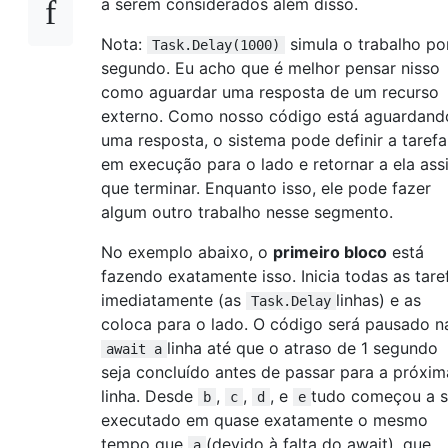
a serem considerados além disso.
Nota:
simula o trabalho po
Task.Delay(1000)
segundo. Eu acho que é melhor pensar nisso
como aguardar uma resposta de um recurso
externo. Como nosso código está aguardand
uma resposta, o sistema pode definir a tarefa
em execução para o lado e retornar a ela ass
que terminar. Enquanto isso, ele pode fazer
algum outro trabalho nesse segmento.
No exemplo abaixo, o
primeiro bloco
está
fazendo exatamente isso. Inicia todas as tare
imediatamente (as
linhas) e as
Task.Delay
coloca para o lado. O código será pausado n
linha até que o atraso de 1 segundo
await a
seja concluído antes de passar para a próxim
linha. Desde
,
,
, e
tudo começou a s
b
c
d
e
executado em quase exatamente o mesmo
tempo que
(devido à falta do await), que
a