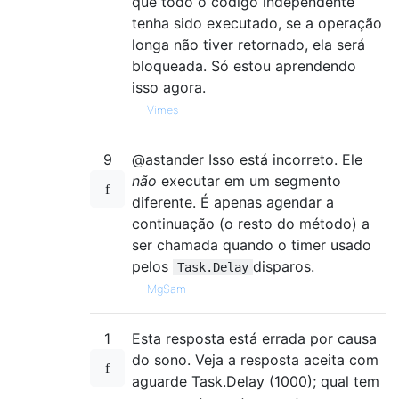
que todo o código independente
tenha sido executado, se a operação
longa não tiver retornado, ela será
bloqueada. Só estou aprendendo
isso agora.
—
Vimes
9
@astander Isso está incorreto. Ele
não
executar em um segmento
diferente. É apenas agendar a
continuação (o resto do método) a
ser chamada quando o timer usado
pelos
disparos.
Task.Delay
—
MgSam
1
Esta resposta está errada por causa
do sono. Veja a resposta aceita com
aguarde Task.Delay (1000); qual tem