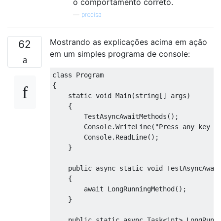
o comportamento correto.
—
precisa
Mostrando as explicações acima em ação
62
em um simples programa de console:
class
Program
{
static
void
Main
(
string
[]
 args
)
{
TestAsyncAwaitMethods
();
Console
.
WriteLine
(
"Press any key t
Console
.
ReadLine
();
}
public
async
static
void
TestAsyncAwai
{
await
LongRunningMethod
();
}
public
static
async
Task
<int>
LongRunn