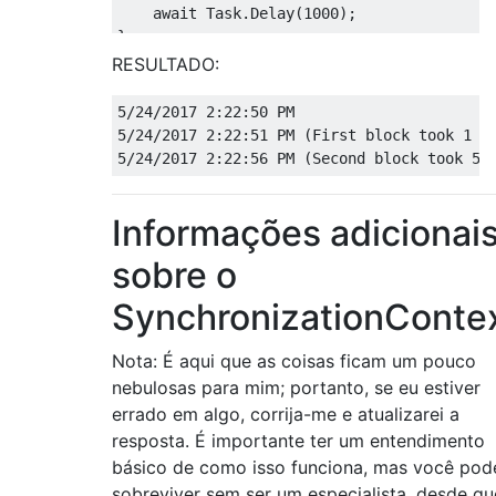
await
Task
.
Delay
(
1000
);
}
Console
.
WriteLine
(
DateTime
.
Now
);
RESULTADO:
5
/
24
/
2017
2
:
22
:
50
5
/
24
/
2017
2
:
22
:
51
 PM 
(
First
 block took 
1
 s
5
/
24
/
2017
2
:
22
:
56
 PM 
(
Second
 block took 
5
 
Informações adicionai
sobre o
SynchronizationConte
Nota: É aqui que as coisas ficam um pouco
nebulosas para mim; portanto, se eu estiver
errado em algo, corrija-me e atualizarei a
resposta. É importante ter um entendimento
básico de como isso funciona, mas você pod
sobreviver sem ser um especialista, desde qu