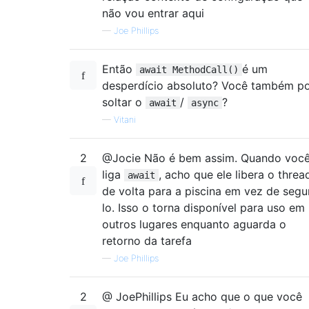
não vou entrar aqui
—
Joe Phillips
Então
é um
await MethodCall()
desperdício absoluto? Você também p
soltar o
/
?
await
async
—
Vitani
2
@Jocie Não é bem assim. Quando voc
liga
, acho que ele libera o threa
await
de volta para a piscina em vez de segu
lo. Isso o torna disponível para uso em
outros lugares enquanto aguarda o
retorno da tarefa
—
Joe Phillips
2
@ JoePhillips Eu acho que o que você