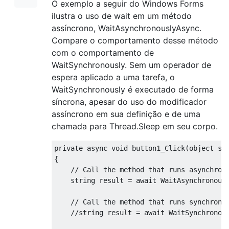
O exemplo a seguir do Windows Forms
ilustra o uso de wait em um método
assíncrono, WaitAsynchronouslyAsync.
Compare o comportamento desse método
com o comportamento de
WaitSynchronously. Sem um operador de
espera aplicado a uma tarefa, o
WaitSynchronously é executado de forma
síncrona, apesar do uso do modificador
assíncrono em sua definição e de uma
chamada para Thread.Sleep em seu corpo.
private
async
void
 button1_Click
(
object
 se
{
// Call the method that runs asynchron
string
 result 
=
await
WaitAsynchronous
// Call the method that runs synchrono
//string result = await WaitSynchronou