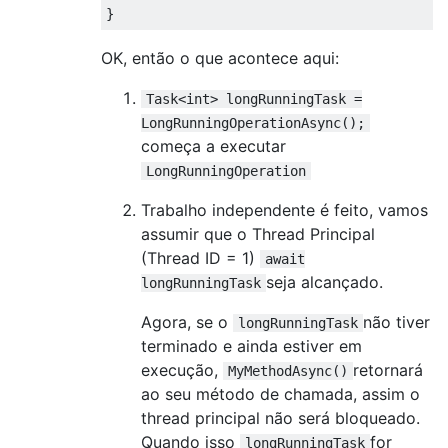
}
OK, então o que acontece aqui:
Task<int> longRunningTask =
LongRunningOperationAsync();
começa a executar
LongRunningOperation
Trabalho independente é feito, vamos
assumir que o Thread Principal
(Thread ID = 1)
await
seja alcançado.
longRunningTask
Agora, se o
não tiver
longRunningTask
terminado e ainda estiver em
execução,
retornará
MyMethodAsync()
ao seu método de chamada, assim o
thread principal não será bloqueado.
Quando isso
for
longRunningTask