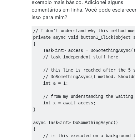
exemplo mais básico. Adicionei alguns
comentários em linha. Você pode esclarecer
isso para mim?
// I don't understand why this method must
private
async
void
 button1_Click
(
object
 se
{
Task
<int>
 access 
=
DoSomethingAsync
();
// task independent stuff here
// this line is reached after the 5 se
// DoSomethingAsync() method. Shouldn'
int
 a 
=
1
;
// from my understanding the waiting s
int
 x 
=
await
 access
;
}
async
Task
<int>
DoSomethingAsync
()
{
// is this executed on a background th