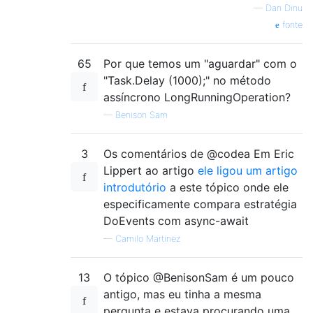
—
Dan Dinu
fonte
65
Por que temos um "aguardar" com o
"Task.Delay (1000);" no método
assíncrono LongRunningOperation?
—
Benison Sam
3
Os comentários de @codea Em Eric
Lippert ao artigo
ele ligou um artigo
introdutório
a este tópico onde ele
especificamente compara estratégia
DoEvents com async-await
—
Camilo Martinez
13
O tópico @BenisonSam é um pouco
antigo, mas eu tinha a mesma
pergunta e estava procurando uma