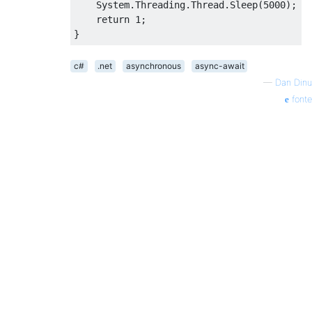
System
.
Threading
.
Thread
.
Sleep
(
5000
);
return
1
;
}
c#
.net
asynchronous
async-await
—
Dan Dinu
fonte