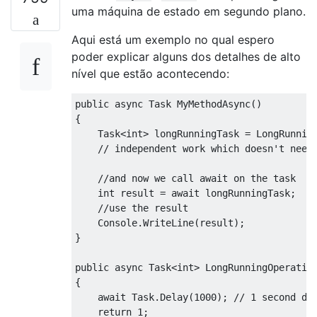
uma máquina de estado em segundo plano.
Aqui está um exemplo no qual espero
poder explicar alguns dos detalhes de alto
nível que estão acontecendo:
public
async
Task
MyMethodAsync
()
{
Task
<int>
 longRunningTask 
=
LongRunnin
// independent work which doesn't need
//and now we call await on the task 
int
 result 
=
await
 longRunningTask
;
//use the result 
Console
.
WriteLine
(
result
);
}
public
async
Task
<int>
LongRunningOperatio
{
await
Task
.
Delay
(
1000
);
// 1 second de
return
1
;