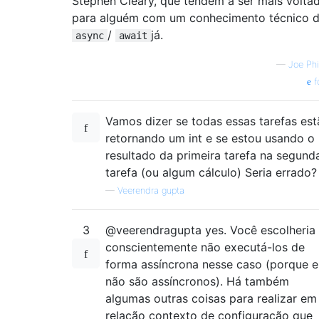
Stephen Cleary, que tendem a ser mais volta
para alguém com um conhecimento técnico 
/
já.
async
await
—
Joe Phi
f
Vamos dizer se todas essas tarefas es
retornando um int e se estou usando o
resultado da primeira tarefa na segund
tarefa (ou algum cálculo) Seria errado?
—
Veerendra gupta
3
@veerendragupta yes. Você escolheria
conscientemente não executá-los de
forma assíncrona nesse caso (porque e
não são assíncronos). Há também
algumas outras coisas para realizar em
relação contexto de configuração que