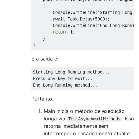
{
Console
.
WriteLine
(
"Starting Long R
await
Task
.
Delay
(
5000
);
Console
.
WriteLine
(
"End Long Runnin
return
1
;
}
}
E a saída é:
Starting Long Running method...

Press any key to exit...

End Long Running method...
Portanto,
Main inicia o método de execução
longa via
. Isso
TestAsyncAwaitMethods
retorna imediatamente sem
interromper o encadeamento atual e