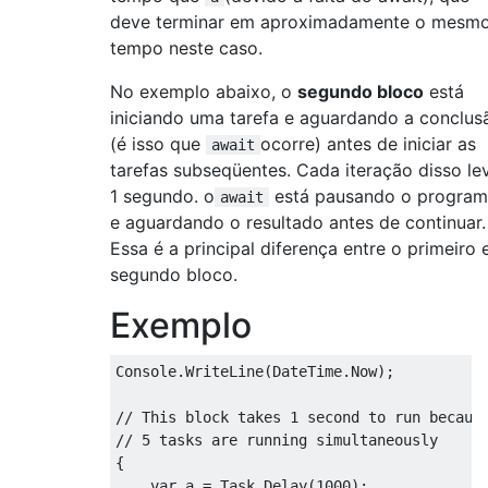
deve terminar em aproximadamente o mesm
tempo neste caso.
No exemplo abaixo, o
segundo bloco
está
iniciando uma tarefa e aguardando a conclus
(é isso que
ocorre) antes de iniciar as
await
tarefas subseqüentes. Cada iteração disso le
1 segundo. o
está pausando o progra
await
e aguardando o resultado antes de continuar.
Essa é a principal diferença entre o primeiro 
segundo bloco.
Exemplo
Console
.
WriteLine
(
DateTime
.
Now
);
// This block takes 1 second to run becaus
// 5 tasks are running simultaneously
{
var
 a 
=
Task
.
Delay
(
1000
);