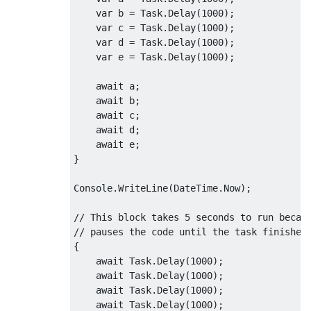
var
 b 
=
Task
.
Delay
(
1000
);
var
 c 
=
Task
.
Delay
(
1000
);
var
 d 
=
Task
.
Delay
(
1000
);
var
 e 
=
Task
.
Delay
(
1000
);
await
 a
;
await
 b
;
await
 c
;
await
 d
;
await
 e
;
}
Console
.
WriteLine
(
DateTime
.
Now
);
// This block takes 5 seconds to run becau
// pauses the code until the task finishes
{
await
Task
.
Delay
(
1000
);
await
Task
.
Delay
(
1000
);
await
Task
.
Delay
(
1000
);
await
Task
.
Delay
(
1000
);