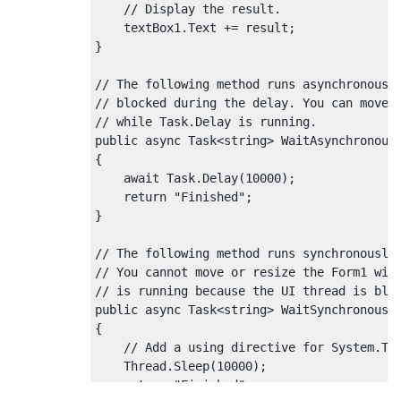
// Display the result.
    textBox1
.
Text
+=
 result
;
}
// The following method runs asynchronousl
// blocked during the delay. You can move 
// while Task.Delay is running.
public
async
Task
<string>
WaitAsynchronous
{
await
Task
.
Delay
(
10000
);
return
"Finished"
;
}
// The following method runs synchronously
// You cannot move or resize the Form1 win
// is running because the UI thread is blo
public
async
Task
<string>
WaitSynchronousl
{
// Add a using directive for System.Th
Thread
.
Sleep
(
10000
);
return
"Finished"
;