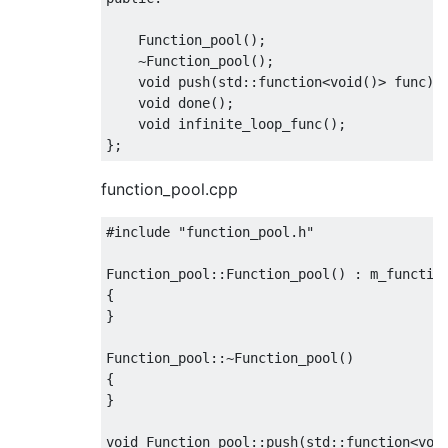
Function_pool
();
~
Function_pool
();
void
 push
(
std
::
function
<
void
()>
 func
);
void
 done
();
void
 infinite_loop_func
();
};
function_pool.cpp
#include
"function_pool.h"
Function_pool
::
Function_pool
()
:
 m_functio
{
}
Function_pool
::~
Function_pool
()
{
}
void
Function_pool
::
push
(
std
::
function
<
voi