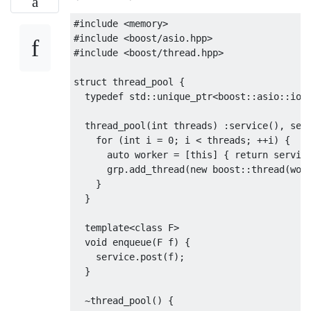
#include
<memory>
#include
<boost/asio.hpp>
#include
<boost/thread.hpp>
struct
 thread_pool 
{
typedef
 std
::
unique_ptr
<
boost
::
asio
::
io_
  thread_pool
(
int
 threads
)
:
service
(),
 ser
for
(
int
 i 
=
0
;
 i 
<
 threads
;
++
i
)
{
auto
 worker 
=
[
this
]
{
return
 servic
      grp
.
add_thread
(
new
 boost
::
thread
(
wor
}
}
template
<
class
 F
>
void
 enqueue
(
F f
)
{
    service
.
post
(
f
);
}
~
thread_pool
()
{