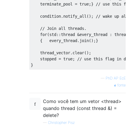
    terminate_pool 
=
true
;}
// use this fl
    condition
.
notify_all
();
// wake up all
// Join all threads.
for
(
std
::
thread 
&
every_thread 
:
 thread
{
   every_thread
.
join
();}
    thread_vector
.
clear
();
    stopped 
=
true
;
// use this flag in de
}
—
PhD AP EcE
fonte
Como você tem um vetor <thread>
quando thread (const thread &) =
delete?
—
Christopher Pisz