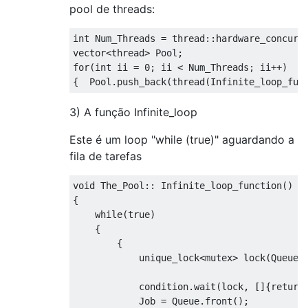
pool de threads:
int
Num_Threads
=
 thread
::
hardware_concurr
vector
<thread>
Pool
;
for
(
int
 ii 
=
0
;
 ii 
<
Num_Threads
;
 ii
++)
{
Pool
.
push_back
(
thread
(
Infinite_loop_fun
3) A função Infinite_loop
Este é um loop "while (true)" aguardando a
fila de tarefas
void
The_Pool
::
Infinite_loop_function
()
{
while
(
true
)
{
{
            unique_lock
<mutex>
 lock
(
Queue_
            condition
.
wait
(
lock
,
[]{
return
Job
=
Queue
.
front
();