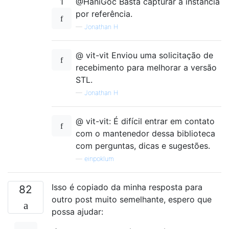
1
@HaniGoc Basta capturar a instância
por referência.
—
Jonathan H
@ vit-vit Enviou uma solicitação de
recebimento para melhorar a versão
STL.
—
Jonathan H
@ vit-vit: É difícil entrar em contato
com o mantenedor dessa biblioteca
com perguntas, dicas e sugestões.
—
einpoklum
Isso é copiado da minha resposta para
82
outro post muito semelhante, espero que
possa ajudar: