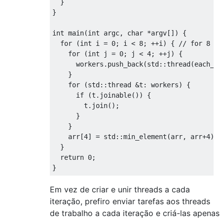
}
}
int
 main
(
int
 argc
,
char
*
argv
[])
{
for
(
int
 i 
=
0
;
 i 
<
8
;
++
i
)
{
// for 8 i
for
(
int
 j 
=
0
;
 j 
<
4
;
++
j
)
{
      workers
.
push_back
(
std
::
thread
(
each_t
}
for
(
std
::
thread 
&
t
:
 workers
)
{
if
(
t
.
joinable
())
{
        t
.
join
();
}
}
    arr
[
4
]
=
 std
::
min_element
(
arr
,
 arr
+
4
);
}
return
0
;
}
Em vez de criar e unir threads a cada
iteração, prefiro enviar tarefas aos threads
de trabalho a cada iteração e criá-las apenas