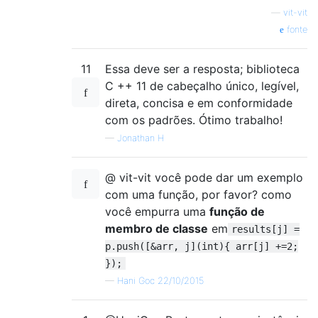
—
vit-vit
fonte
11
Essa deve ser a resposta; biblioteca
C ++ 11 de cabeçalho único, legível,
direta, concisa e em conformidade
com os padrões. Ótimo trabalho!
—
Jonathan H
@ vit-vit você pode dar um exemplo
com uma função, por favor? como
você empurra uma
função de
membro de classe
em
results[j] =
p.push([&arr, j](int){ arr[j] +=2;
});
—
Hani Goc 22/10/2015