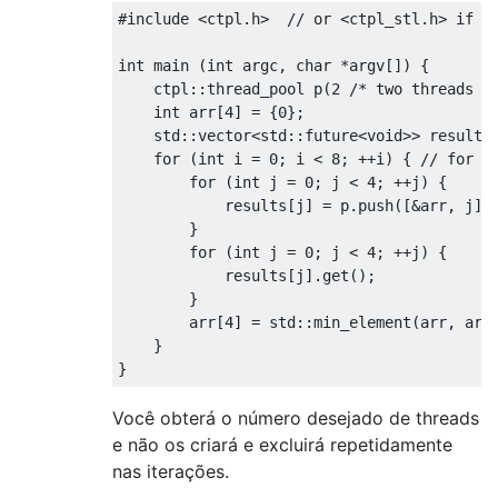
#include
<ctpl.h>
// or <ctpl_stl.h> if o
int
 main 
(
int
 argc
,
char
*
argv
[])
{
    ctpl
::
thread_pool p
(
2
/* two threads i
int
 arr
[
4
]
=
{
0
};
    std
::
vector
<
std
::
future
<void>
>
 results
for
(
int
 i 
=
0
;
 i 
<
8
;
++
i
)
{
// for 8
for
(
int
 j 
=
0
;
 j 
<
4
;
++
j
)
{
            results
[
j
]
=
 p
.
push
([&
arr
,
 j
](
}
for
(
int
 j 
=
0
;
 j 
<
4
;
++
j
)
{
            results
[
j
].
get
();
}
        arr
[
4
]
=
 std
::
min_element
(
arr
,
 arr
}
}
Você obterá o número desejado de threads
e não os criará e excluirá repetidamente
nas iterações.