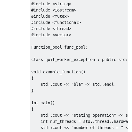
while
(
true
)
#include
<string>
{
#include
<iostream>
{
#include
<mutex>
            std
::
unique_lock
<
std
::
mutex
>
 l
#include
<functional>
            m_data_condition
.
wait
(
lock
,
[
t
#include
<thread>
if
(!
m_accept_functions 
&&
 m_f
#include
<vector>
{
//lock will be release aut
Function_pool
 func_pool
;
//finish the thread loop a
return
;
class
 quit_worker_exception 
:
public
 std
::
}
            func 
=
 m_function_queue
.
front
(
void
 example_function
()
            m_function_queue
.
pop
();
{
//release the lock
    std
::
cout 
<<
"bla"
<<
 std
::
endl
;
}
}
        func
();
}
int
 main
()
}
{
    std
::
cout 
<<
"stating operation"
<<
 st
int
 num_threads 
=
 std
::
thread
::
hardwar
    std
::
cout 
<<
"number of threads = "
<<