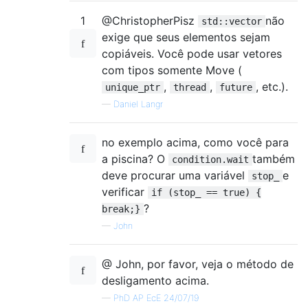
1
@ChristopherPisz
não
std::vector
exige que seus elementos sejam
copiáveis. Você pode usar vetores
com tipos somente Move (
,
,
, etc.).
unique_ptr
thread
future
—
Daniel Langr
no exemplo acima, como você para
a piscina? O
também
condition.wait
deve procurar uma variável
e
stop_
verificar
if (stop_ == true) {
?
break;}
—
John
@ John, por favor, veja o método de
desligamento acima.
—
PhD AP EcE 24/07/19