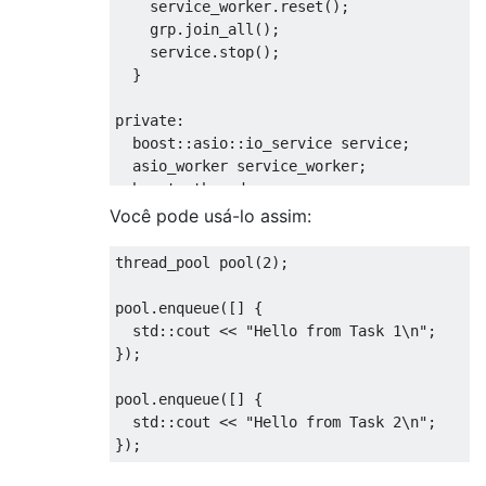
    service_worker
.
reset
();
    grp
.
join_all
();
    service
.
stop
();
}
private
:
  boost
::
asio
::
io_service service
;
  asio_worker service_worker
;
  boost
::
thread_group grp
;
};
Você pode usá-lo assim:
thread_pool pool
(
2
);
pool
.
enqueue
([]
{
  std
::
cout 
<<
"Hello from Task 1\n"
;
});
pool
.
enqueue
([]
{
  std
::
cout 
<<
"Hello from Task 2\n"
;
});