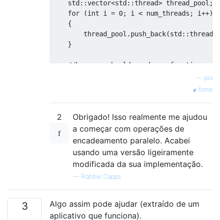
    std
::
vector
<
std
::
thread
>
 thread_pool
;
for
(
int
 i 
=
0
;
 i 
<
 num_threads
;
 i
++)
{
        thread_pool
.
push_back
(
std
::
thread
(
}
//here we should send our functions
for
(
int
 i 
=
0
;
 i 
<
50
;
 i
++)
—
pio
{
fonte
        func_pool
.
push
(
example_function
);
}
2
Obrigado! Isso realmente me ajudou
    func_pool
.
done
();
for
(
unsigned
int
 i 
=
0
;
 i 
<
 thread_po
a começar com operações de
{
encadeamento paralelo. Acabei
        thread_pool
.
at
(
i
).
join
();
usando uma versão ligeiramente
}
modificada da sua implementação.
}
—
Robbie Capps
Algo assim pode ajudar (extraído de um
3
aplicativo que funciona).