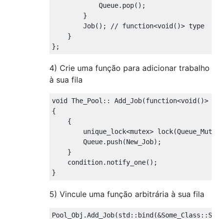
Queue
.
pop
();
}
Job
();
// function<void()> type
}
};
4) Crie uma função para adicionar trabalho
à sua fila
void
The_Pool
::
Add_Job
(
function
<
void
()>
N
{
{
        unique_lock
<mutex>
 lock
(
Queue_Mute
Queue
.
push
(
New_Job
);
}
    condition
.
notify_one
();
}
5) Vincule uma função arbitrária à sua fila
Pool_Obj
.
Add_Job
(
std
::
bind
(&
Some_Class
::
So