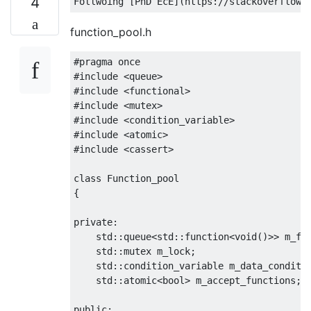
4
Follwoing
[
PhD
EcE
](
https
:
//stackoverflow.
function_pool.h
#pragma
#include
<queue>
#include
<functional>
#include
<mutex>
#include
<condition_variable>
#include
<atomic>
#include
<cassert>
class
Function_pool
{
private
:
    std
::
queue
<
std
::
function
<
void
()>>
 m_fu
    std
::
mutex m_lock
;
    std
::
condition_variable m_data_conditi
    std
::
atomic
<bool>
 m_accept_functions
;
public
: