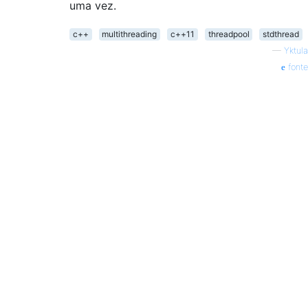
uma vez.
c++
multithreading
c++11
threadpool
stdthread
—
Yktula
fonte