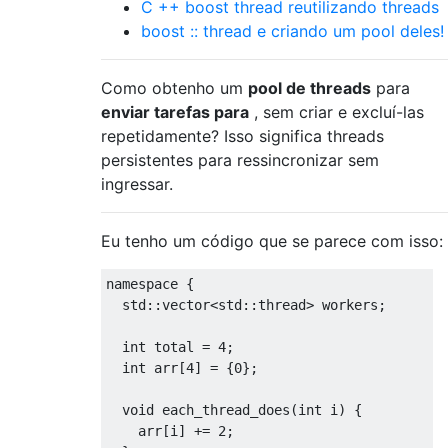
C ++ boost thread reutilizando threads
boost :: thread e criando um pool deles!
Como obtenho um
pool de threads
para
enviar tarefas para
, sem criar e excluí-las
repetidamente? Isso significa threads
persistentes para ressincronizar sem
ingressar.
Eu tenho um código que se parece com isso:
namespace
{
  std
::
vector
<
std
::
thread
>
 workers
;
int
 total 
=
4
;
int
 arr
[
4
]
=
{
0
};
void
 each_thread_does
(
int
 i
)
{
    arr
[
i
]
+=
2
;