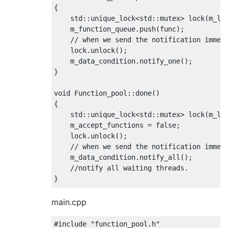
{
    std
::
unique_lock
<
std
::
mutex
>
 lock
(
m_lo
    m_function_queue
.
push
(
func
);
// when we send the notification immed
    lock
.
unlock
();
    m_data_condition
.
notify_one
();
}
void
Function_pool
::
done
()
{
    std
::
unique_lock
<
std
::
mutex
>
 lock
(
m_lo
    m_accept_functions 
=
false
;
    lock
.
unlock
();
// when we send the notification immed
    m_data_condition
.
notify_all
();
//notify all waiting threads.
}
void
Function_pool
::
infinite_loop_func
()
main.cpp
{
    std
::
function
<
void
()>
 func
;
#include
"function_pool.h"