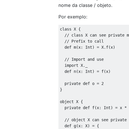
nome da classe / objeto.
Por exemplo:
class
 X 
{
// class X can see private m
// Prefix to call
def
 m
(
x
:
Int
)
=
 X
.
f
(
x
)
// Import and use
import
 X
.
_

def
 n
(
x
:
Int
)
=
 f
(
x
)
private
def
 o 
=
2
}
object
 X 
{
private
def
 f
(
x
:
Int
)
=
 x 
*
 
// object X can see private 
def
 g
(
x
:
 X
)
=
{