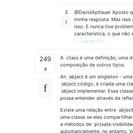
3
@DavidApltauer Aposto qu
minha resposta. Mas isso
isso. E nunca tive probl
característica, o que não 
—
Ziggystar 29/11
A
é uma definição, uma d
249
class
composição de outros tipos.
An
é um singleton - uma
object
código, é criada uma cl
object
implementar. Essa class
object
possa entender através da refle
Existe uma relação entre
objec
uma classe se eles compartilh
a métodos de
visibili
private
automaticamente, no entanto. V