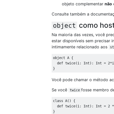
objeto complementar
não
Consulte também a documentaç
como host
object
Na maioria das vezes, você pre
estar disponíveis sem precisar i
intimamente relacionado aos
st
object
 A 
{
def
 twice
(
i
:
Int
):
Int
=
2
*
}
Você pode chamar o método a
Se você
fosse membro d
twice
class
 A
()
{
def
 twice
(
i
:
Int
):
Int
=
2
*
}