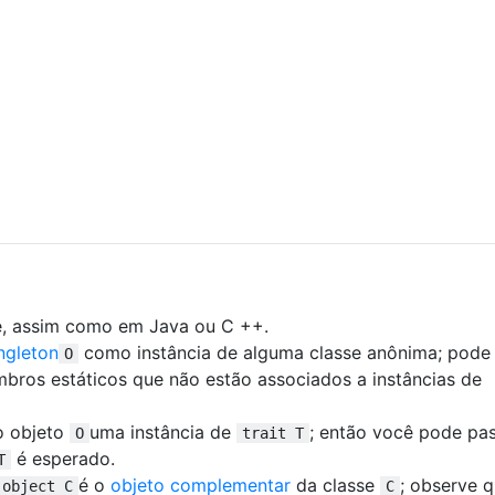
e, assim como em Java ou C ++.
ngleton
como instância de alguma classe anônima; pode 
O
ros estáticos que não estão associados a instâncias de
o objeto
uma instância de
; então você pode pa
O
trait T
é esperado.
T
é o
objeto complementar
da classe
; observe 
object C
C