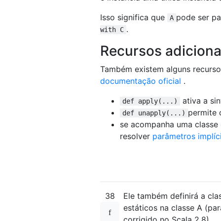
Isso significa que
pode ser pa
A
.
with C
Recursos adiciona
Também existem alguns recursos
documentação oficial
.
ativa a s
def apply(...)
permite 
def unapply(...)
se acompanha uma classe 
resolver
parâmetros implíc
38
Ele também definirá a cl
estáticos na classe A (pa
corrigido no Scala 2.8)