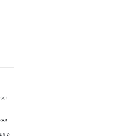
ser
ssar
que o