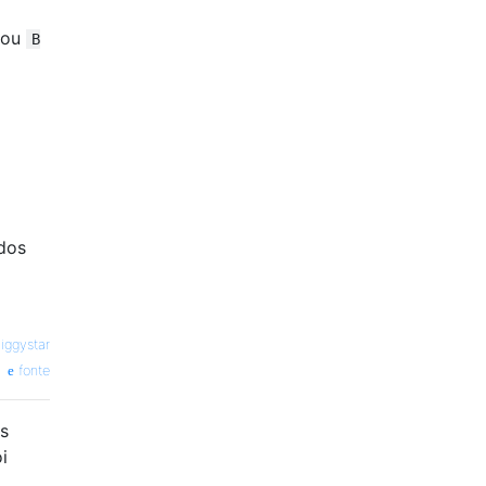
 ou
B
dos
iggystar
fonte
s
i