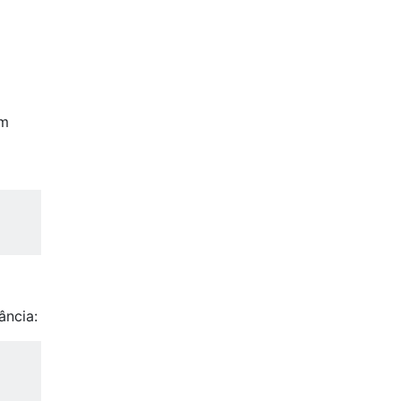
em
ância: