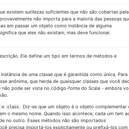
e existem sutilezas suficientes que não são cobertas pela
 provavelmente não importa para a maioria das pessoas qu
emas em passar um objeto como instância de alguma
significa que eles não existam; mas deve funcionar.
escrição. Ele define um tipo em termos de métodos e
 instância de uma classe que é garantida como única. Para
asse anônima, que herda de quaisquer classes que você de
e não pode ser vista no código-fonte do Scala - embora v
xão.
e
. Diz-se que um objeto é o objeto complementar 
t
class
arem o mesmo nome. Quando isso acontece, cada um tem a
dade no outro. Esses métodos não são importados
ocê precisa importá-los explicitamente ou prefixá-los com