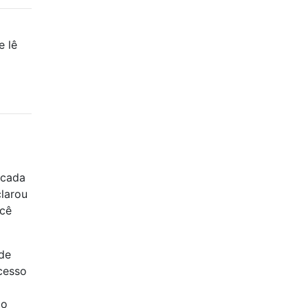
e lê
 cada
clarou
ocê
de
cesso
 o