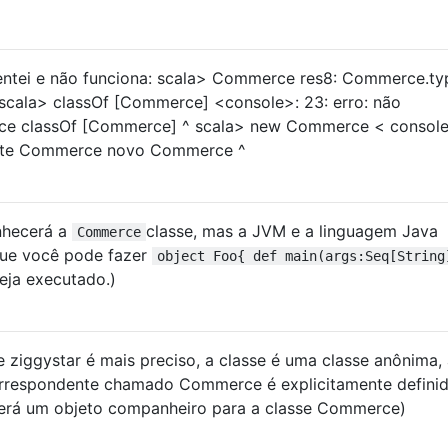
ntei e não funciona: scala> Commerce res8: Commerce.ty
ala> classOf [Commerce] <console>: 23: erro: não
ce classOf [Commerce] ^ scala> new Commerce < console
igite Commerce novo Commerce ^
nhecerá a
classe, mas a JVM e a linguagem Java
Commerce
que você pode fazer
object Foo{ def main(args:Seq[String
eja executado.)
 ziggystar é mais preciso, a classe é uma classe anônima,
rrespondente chamado Commerce é explicitamente defini
será um objeto companheiro para a classe Commerce)