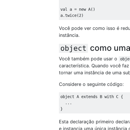
val
 a 
=
new
 A
()
a
.
twice
(
2
)
Você pode ver como isso é red
instância.
como uma 
object
Você também pode usar o
obje
característica. Quando você faz
tornar uma instância de uma sub
Considere o seguinte código:
object
 A 
extends
 B 
with
 C 
{
...
}
Esta declaração primeiro declar
e instancia uma única instânci