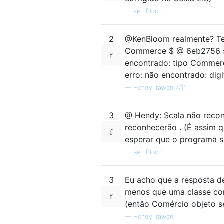
—
Ken Bloom
2
@KenBloom realmente? Te
Commerce $ @ 6eb2756 sc
encontrado: tipo Commer
erro: não encontrado: d
—
Hendy Irawan 7/11
3
@ Hendy: Scala não reco
reconhecerão . (É assim 
esperar que o programa s
—
Ken Bloom
3
Eu acho que a resposta de
menos que uma classe co
(então Comércio objeto 
—
Hendy Irawan