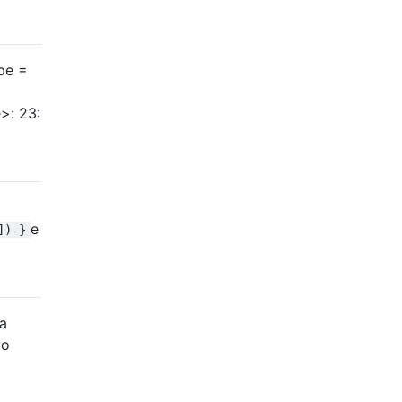
pe =
>: 23:
e
]) }
 a
do