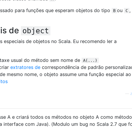
ssado para funções que esperam objetos do tipo
ou
,
B
C
is de
object
 especiais de objetos no Scala. Eu recomendo ler a
intaxe usual do método sem nome de
A(...)
criar
extratores de
correspondência de padrão personaliza
de mesmo nome, o objeto assume uma função especial ao
itos
—
z
asse A e criará todos os métodos no objeto A como método
ra interface com Java). (Modulo um bug no Scala 2.7 que fo