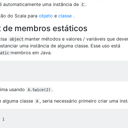
é automaticamente uma instância de
.
C
ão do Scala para
objeto
e
classe
.
 de membros estáticos
cisa
manter métodos e valores / variáveis ​​que dev
object
nstanciar uma instância de alguma classe. Esse uso está
membros em Java.
atic
cima usando
.
A.twice(2)
e alguma classe
, seria necessário primeiro criar uma inst
A