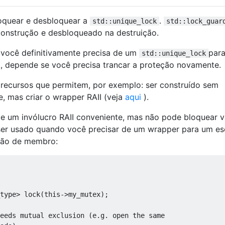
oquear e desbloquear a
.
std::unique_lock
std::lock_guar
onstrução e desbloqueado na destruição.
, você definitivamente precisa de um
para
std::unique_lock
A, depende se você precisa trancar a proteção novamente.
 recursos que permitem, por exemplo: ser construído sem
, mas criar o wrapper RAII (veja
aqui
).
 um invólucro RAII conveniente, mas não pode bloquear v
er usado quando você precisar de um wrapper para um e
nção de membro:
type>
 lock
(
this
->
my_mutex
);
eeds mutual exclusion (e.g. open the same 
