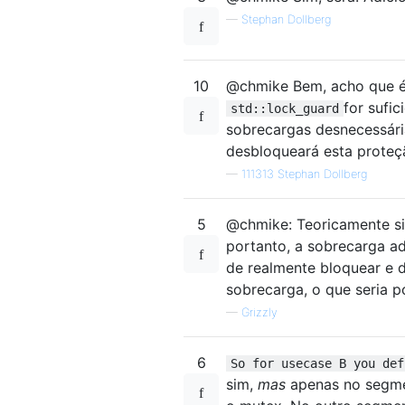
—
Stephan Dollberg
10
@chmike Bem, acho que é 
for sufi
std::lock_guard
sobrecargas desnecessári
desbloqueará esta proteç
—
111313 Stephan Dollberg
5
@chmike: Teoricamente si
portanto, a sobrecarga a
de realmente bloquear e 
sobrecarga, o que seria po
—
Grizzly
6
So for usecase B you def
sim,
mas
apenas no segm