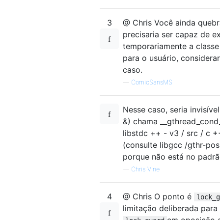
3
@ Chris Você ainda quebr
precisaria ser capaz de e
temporariamente a classe 
para o usuário, considera
caso.
—
ComicSansMS
Nesse caso, seria invisíve
&) chama __gthread_cond_w
libstdc ++ - v3 / src / c 
(consulte libgcc /gthr-po
porque não está no padrão
—
Chris Vine
4
@ Chris O ponto é
lock_g
limitação deliberada para
em oposição 