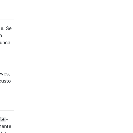
e. Se
a
nunca
eves,
custo
-
le
mente