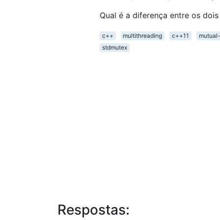
Qual é a diferença entre os doi
c++
multithreading
c++11
mutual-
stdmutex
Respostas: