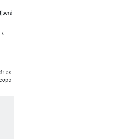
será
d
 a
ários
scopo