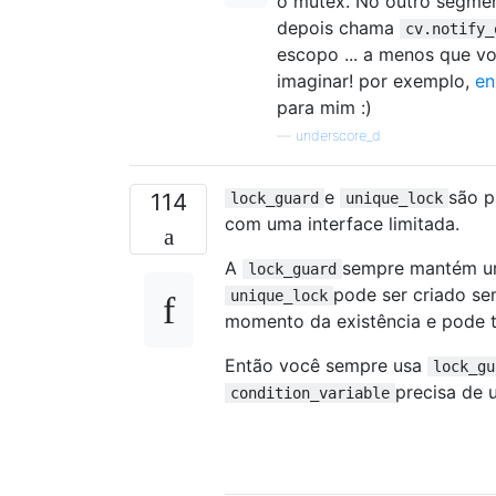
o mutex. No outro segment
depois chama
cv.notify_
escopo ... a menos que v
imaginar! por exemplo,
en
para mim :)
—
underscore_d
e
são p
114
lock_guard
unique_lock
com uma interface limitada.
A
sempre mantém uma
lock_guard
pode ser criado se
unique_lock
momento da existência e pode tr
Então você sempre usa
lock_gu
precisa de
condition_variable