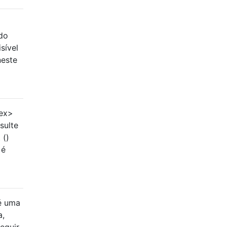
do
sível
neste
tex>
sulte
 ()
 é
é uma
a,
eguir