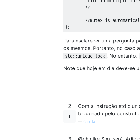
         file in multiple thre
        */
//mutex is automatical
};
Para esclarecer uma pergunta p
os mesmos. Portanto, no caso a
. No entanto,
std::unique_lock
Note que hoje em dia deve-se 
2
Com a instrução std :: un
bloqueado pelo construto
—
chmike
3
@chmike Sim, será. Adici