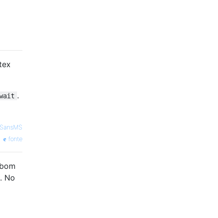
tex
.
wait
cSansMS
fonte
 bom
. No