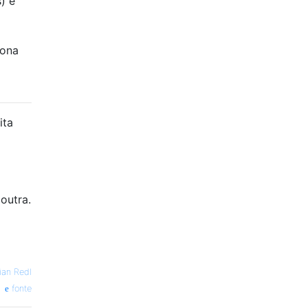
) e
iona
ita
outra.
ian Redl
fonte