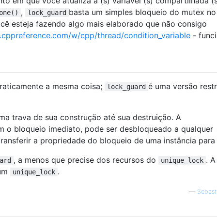
o em que você atualiza a (s) variável (s) compartilhada (s
,
basta um simples bloqueio do mutex no
one()
lock_guard
ocê esteja fazendo algo mais elaborado que não consigo
.cppreference.com/w/cpp/thread/condition_variable
- func
raticamente a mesma coisa;
é uma versão restr
lock_guard
 trava de sua construção até sua destruição. A
m o bloqueio imediato, pode ser desbloqueado a qualquer
ansferir a propriedade do bloqueio de uma instância para 
, a menos que precise dos recursos do
. A
ard
unique_lock
 um
.
unique_lock
—
Sebast