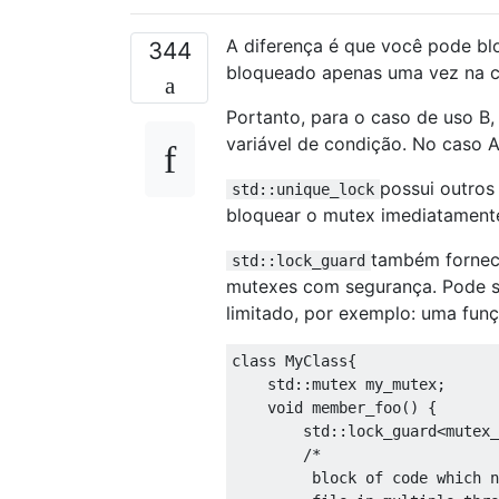
A diferença é que você pode bl
344
bloqueado apenas uma vez na c
Portanto, para o caso de uso B
variável de condição. No caso 
possui outros
std::unique_lock
bloquear o mutex imediatamente
também fornece
std::lock_guard
mutexes com segurança. Pode s
limitado, por exemplo: uma fu
class
MyClass
{
    std
::
mutex my_mutex
;
void
 member_foo
()
{
        std
::
lock_guard
<mutex_
/*

         block of code which n