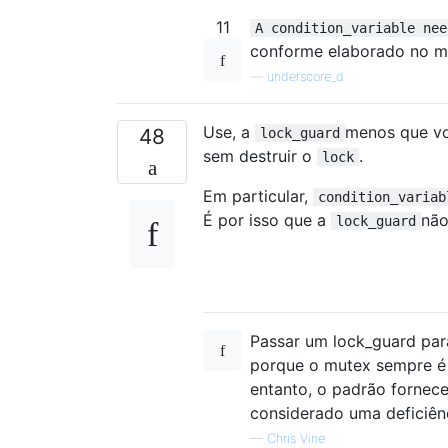
11
A condition_variable nee
conforme elaborado no me
—
underscore_d
Use, a
menos que vo
48
lock_guard
sem destruir o
.
lock
Em particular,
condition_variab
É por isso que a
não
lock_guard
Passar um lock_guard par
porque o mutex sempre é 
entanto, o padrão fornece
considerado uma deficiên
—
Chris Vine