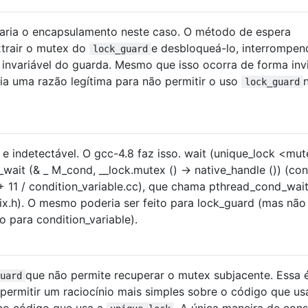
aria o encapsulamento neste caso. O método de espera
xtrair o mutex do
e desbloqueá-lo, interrompen
lock_guard
invariável do guarda. Mesmo que isso ocorra de forma invi
ria uma razão legítima para não permitir o uso
lock_guard
l e indetectável. O gcc-4.8 faz isso. wait (unique_lock <mu
ait (& _ M_cond, __lock.mutex () -> native_handle ()) (con
++ 11 / condition_variable.cc), que chama pthread_cond_wait
six.h). O mesmo poderia ser feito para lock_guard (mas não
 para condition_variable).
que não permite recuperar o mutex subjacente. Essa 
uard
 permitir um raciocínio mais simples sobre o código que us
ao código que usa a
. A única maneira de cons