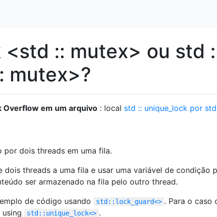
 <std :: mutex> ou std :
:: mutex>?
k Overflow em um arquivo
: local
std :: unique_lock por std 
o por dois threads em uma fila.
e dois threads a uma fila e usar uma variável de condição 
teúdo ser armazenado na fila pelo outro thread.
exemplo de código usando
. Para o caso 
std::lock_guard<>
o using
.
std::unique_lock<>