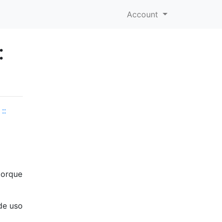
Account
:
::
porque
de uso