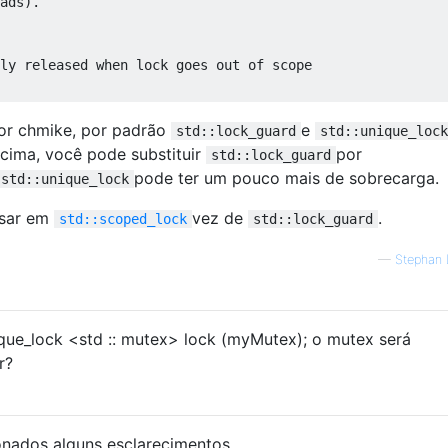
ads).

ly released when lock goes out of scope           
or chmike, por padrão
e
std::lock_guard
std::unique_lock
cima, você pode substituir
por
std::lock_guard
pode ter um pouco mais de sobrecarga.
std::unique_lock
usar em
vez de
.
std::scoped_lock
std::lock_guard
—
Stephan 
ique_lock <std :: mutex> lock (myMutex); o mutex será
r?
onados alguns esclarecimentos.