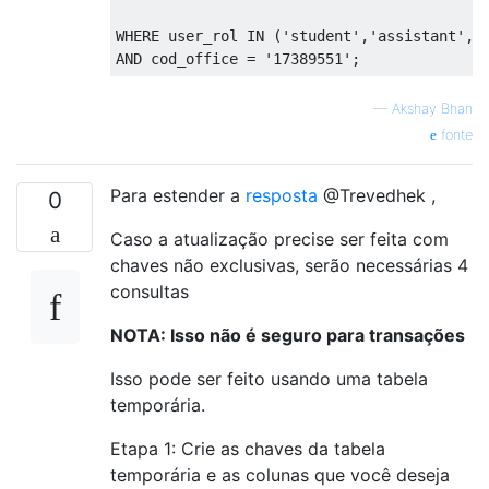
WHERE
 user_rol 
IN
(
'student'
,
'assistant'
,
'
AND
 cod_office 
=
'17389551'
;
—
Akshay Bhan
fonte
Para estender a
resposta
@Trevedhek ,
0
Caso a atualização precise ser feita com
chaves não exclusivas, serão necessárias 4
consultas
NOTA: Isso não é seguro para transações
Isso pode ser feito usando uma tabela
temporária.
Etapa 1: Crie as chaves da tabela
temporária e as colunas que você deseja