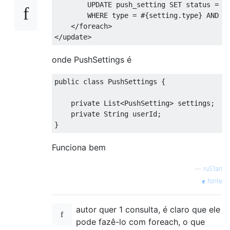
UPDATE
 push_setting 
SET
 status 
=
#
WHERE
 type 
=
#{
setting
.
type
}
AND
 u
</
foreach
>
</
update
>
onde PushSettings é
public
 class PushSettings 
{
    private List
<
PushSetting
>
 settings
;
    private String userId
;
}
Funciona bem
—
ru51an
fonte
autor quer 1 consulta, é claro que ele
pode fazê-lo com foreach, o que