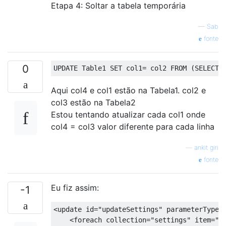
Etapa 4: Soltar a tabela temporária
—
Sab
fonte
0
UPDATE
 Table1 
SET
 col1
=
 col2 
FROM
(
SELECT
 
Aqui col4 e col1 estão na Tabela1. col2 e
col3 estão na Tabela2
Estou tentando atualizar cada col1 onde
col4 = col3 valor diferente para cada linha
—
ankit giri
fonte
Eu fiz assim:
-1
<
update
 id
=
"updateSettings"
 parameterType
=
<
foreach collection
=
"settings"
 item
=
"s