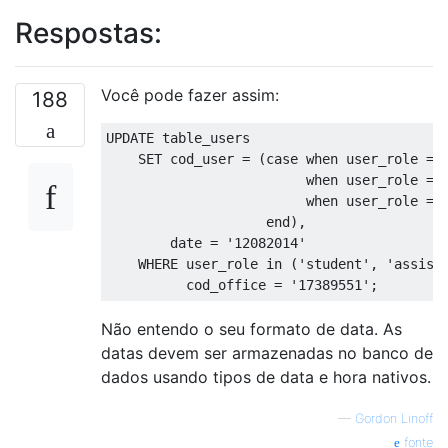
Respostas:
Você pode fazer assim:
188
UPDATE
 table_users

SET
 cod_user 
=
(
case
when
 user_role 
=
when
 user_role 
=
when
 user_role 
=
end
),
        date 
=
'12082014'
WHERE
 user_role 
in
(
'student'
,
'assist
          cod_office 
=
'17389551'
;
Não entendo o seu formato de data. As
datas devem ser armazenadas no banco de
dados usando tipos de data e hora nativos.
—
Gordon Linoff
fonte