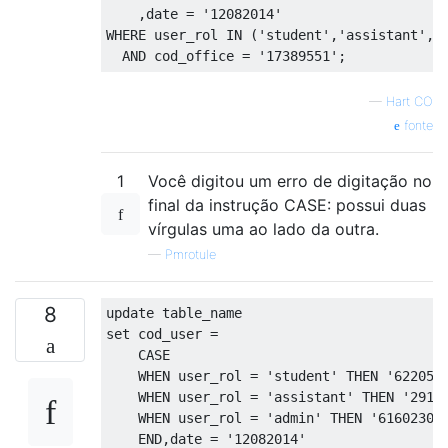
,
date 
=
'12082014'
WHERE
 user_rol 
IN
(
'student'
,
'assistant'
,
'
AND
 cod_office 
=
'17389551'
;
—
Hart CO
fonte
1
Você digitou um erro de digitação no
final da instrução CASE: possui duas
vírgulas uma ao lado da outra.
—
Pmrotule
8
update
set
 cod_user 
=
CASE
WHEN
 user_rol 
=
'student'
THEN
'622057
WHEN
 user_rol 
=
'assistant'
THEN
'2913
WHEN
 user_rol 
=
'admin'
THEN
'6160230'
END
,
date 
=
'12082014'