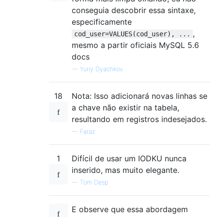
conseguia descobrir essa sintaxe,
especificamente
,
cod_user=VALUES(cod_user), ...
mesmo a partir oficiais MySQL 5.6
docs
—
Yuriy Dyachkov
18
Nota: Isso adicionará novas linhas se
a chave não existir na tabela,
resultando em registros indesejados.
—
Faraz
1
Difícil de usar um IODKU nunca
inserido, mas muito elegante.
—
Tom Desp
E observe que essa abordagem