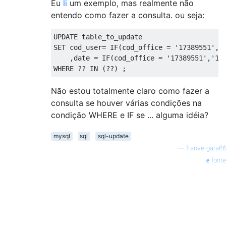
Eu
li
um exemplo, mas realmente não
entendo como fazer a consulta. ou seja:
UPDATE
SET
 cod_user
=
IF
(
cod_office 
=
'17389551'
,
'
,
date 
=
IF
(
cod_office 
=
'17389551'
,
'12
WHERE
??
IN
(??)
;
Não estou totalmente claro como fazer a
consulta se houver várias condições na
condição WHERE e IF se ... alguma idéia?
mysql
sql
sql-update
—
franvergara66
fonte