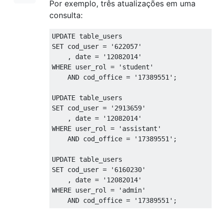
Por exemplo, três atualizações em uma
consulta:
UPDATE
SET
 cod_user 
=
'622057'
,
 date 
=
'12082014'
WHERE
 user_rol 
=
'student'
AND
 cod_office 
=
'17389551'
;
UPDATE
SET
 cod_user 
=
'2913659'
,
 date 
=
'12082014'
WHERE
 user_rol 
=
'assistant'
AND
 cod_office 
=
'17389551'
;
UPDATE
SET
 cod_user 
=
'6160230'
,
 date 
=
'12082014'
WHERE
 user_rol 
=
'admin'
AND
 cod_office 
=
'17389551'
;