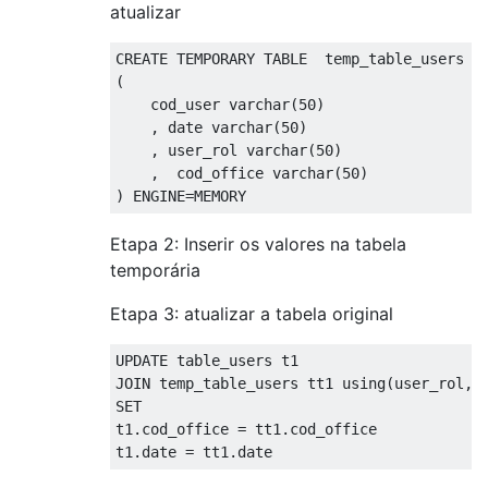
atualizar
CREATE
 TEMPORARY 
TABLE
(
    cod_user varchar
(
50
)
,
 date varchar
(
50
)
,
 user_rol varchar
(
50
)
,
  cod_office varchar
(
50
)
)
 ENGINE
=
MEMORY
Etapa 2: Inserir os valores na tabela
temporária
Etapa 3: atualizar a tabela original
UPDATE
JOIN
 temp_table_users tt1 
using
(
user_rol
,
c
SET
t1
.
cod_office 
=
 tt1
.
cod_office

t1
.
date 
=
 tt1
.
date