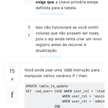
exige que
a chave primária esteja
definida para a tabela.
—
FlameStorm 6/09
5
Isso não funcionará se você omitir
colunas que não possam ser nulas,
pois o sql ainda tenta criar um novo
registro antes de recorrer à
atualização.
—
Arno van Oordt
Você pode usar uma
instrução para
15
CASE
manipular vários cenários if / then:
UPDATE
SET
  cod_user
=
CASE
WHEN
 user_rol 
=
'stude
WHEN
 user_rol 
=
'assist
WHEN
 user_rol 
=
'admin'
END