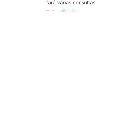
fará várias consultas
—
Hristo93 16/06