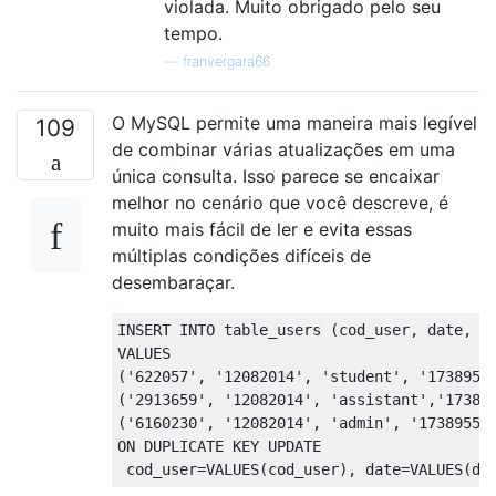
violada. Muito obrigado pelo seu
tempo.
—
franvergara66
O MySQL permite uma maneira mais legível
109
de combinar várias atualizações em uma
única consulta. Isso parece se encaixar
melhor no cenário que você descreve, é
muito mais fácil de ler e evita essas
múltiplas condições difíceis de
desembaraçar.
INSERT
INTO
 table_users 
(
cod_user
,
 date
,
 u
VALUES
(
'622057'
,
'12082014'
,
'student'
,
'1738955
(
'2913659'
,
'12082014'
,
'assistant'
,
'17389
(
'6160230'
,
'12082014'
,
'admin'
,
'17389551
ON
 DUPLICATE 
KEY
UPDATE
 cod_user
=
VALUES
(
cod_user
),
 date
=
VALUES
(
da