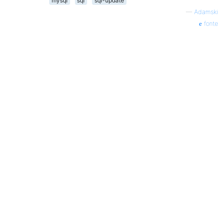
mysql
sql
sql-update
—
Adamski
fonte