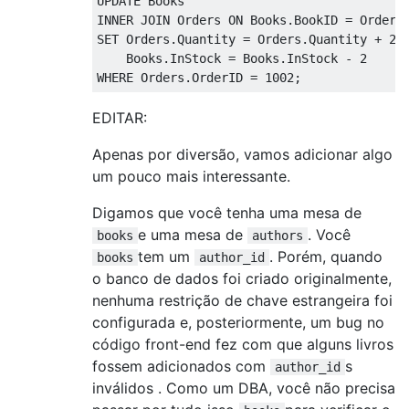
UPDATE
INNER
JOIN
 Orders 
ON
 Books
.
BookID 
=
 Orders
SET
 Orders
.
Quantity 
=
 Orders
.
Quantity 
+
2
,
    Books
.
InStock 
=
 Books
.
InStock 
-
2
WHERE
 Orders
.
OrderID 
=
1002
;
EDITAR:
Apenas por diversão, vamos adicionar algo
um pouco mais interessante.
Digamos que você tenha uma mesa de
e uma mesa de
. Você
books
authors
tem um
. Porém, quando
books
author_id
o banco de dados foi criado originalmente,
nenhuma restrição de chave estrangeira foi
configurada e, posteriormente, um bug no
código front-end fez com que alguns livros
fossem adicionados com
s
author_id
inválidos . Como um DBA, você não precisa