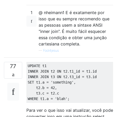
1
@ nheimann1 E é exatamente por
isso que eu sempre recomendo que
as pessoas usem a sintaxe ANSI
"inner join". É muito fácil esquecer
essa condição e obter uma junção
cartesiana completa.
—
Fool4jesus
77
UPDATE
INNER
JOIN
 t2 
ON
 t2
.
t1_id 
=
 t1
.
INNER
JOIN
 t3 
ON
 t2
.
t3_id 
=
 t3
.
SET
 t1
.
a 
=
'something'
,
    t2
.
b 
=
42
,
    t3
.
c 
=
 t2
.
WHERE
 t1
.
a 
=
'blah'
;
Para ver o que isso vai atualizar, você pode
converter isso em uma instrução select,