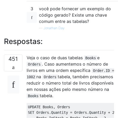
3
você pode fornecer um exemplo do
código gerado? Existe uma chave
comum entre as tabelas?
—
Jonathan Day
Respostas:
Veja o caso de duas tabelas
e
451
Books
. Caso aumentemos o número de
Orders
livros em uma ordem específica
Order.ID =
na
tabela, também precisamos
1002
Orders
reduzir o número total de livros disponíveis
em nossas ações pelo mesmo número na
tabela.
Books
UPDATE
 Books
,
SET
 Orders
.
Quantity 
=
 Orders
.
Quantity 
+
2
,
    Books
.
InStock 
=
 Books
.
InStock 
-
2