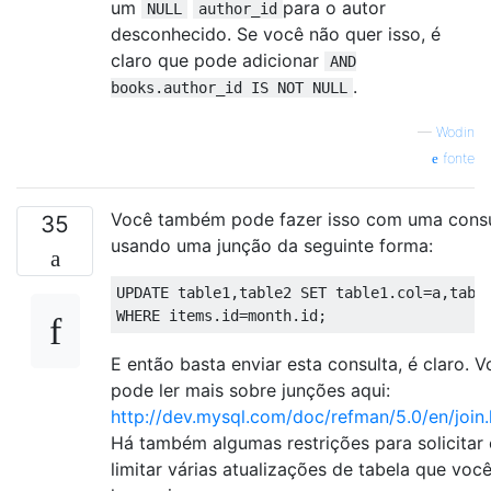
um
para o autor
NULL
author_id
desconhecido. Se você não quer isso, é
claro que pode adicionar
AND
.
books.author_id IS NOT NULL
—
Wodin
fonte
Você também pode fazer isso com uma consu
35
usando uma junção da seguinte forma:
UPDATE
 table1
,
table2 
SET
 table1
.
col
=
a
,
tabl
WHERE
 items
.
id
=
month
.
id
;
E então basta enviar esta consulta, é claro. 
pode ler mais sobre junções aqui:
http://dev.mysql.com/doc/refman/5.0/en/join.
Há também algumas restrições para solicitar 
limitar várias atualizações de tabela que voc