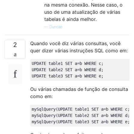
na mesma conexão. Nesse caso, o
uso de uma atualização de várias
tabelas é ainda melhor.
—
Duncan
Quando você diz várias consultas, você
2
quer dizer várias instruções SQL como em:
UPDATE
 table1 
SET
 a
=
b 
WHERE
 c
;
UPDATE
 table2 
SET
 a
=
b 
WHERE
 d
;
UPDATE
 table3 
SET
 a
=
b 
WHERE
 e
;
Ou várias chamadas de função de consulta
como em:
mySqlQuery
(
UPDATE
 table1 
SET
 a
=
b 
WHERE
 c
;)
mySqlQuery
(
UPDATE
 table2 
SET
 a
=
b 
WHERE
 d
;)
mySqlQuery
(
UPDATE
 table3 
SET
 a
=
b 
WHERE
 e
;)