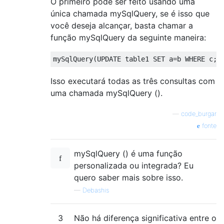
O primeiro pode ser feito usando uma
única chamada mySqlQuery, se é isso que
você deseja alcançar, basta chamar a
função mySqlQuery da seguinte maneira:
mySqlQuery
(
UPDATE
 table1 
SET
 a
=
b 
WHERE
 c
;
Isso executará todas as três consultas com
uma chamada mySqlQuery ().
—
code_burgar
fonte
mySqlQuery () é uma função
personalizada ou integrada? Eu
quero saber mais sobre isso.
—
Debashis
3
Não há diferença significativa entre o