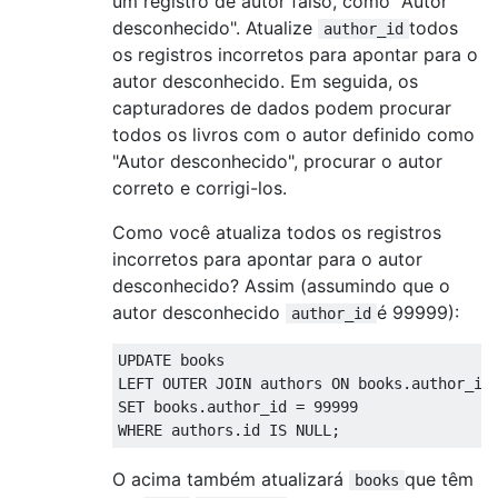
um registro de autor falso, como "Autor
desconhecido". Atualize
todos
author_id
os registros incorretos para apontar para o
autor desconhecido. Em seguida, os
capturadores de dados podem procurar
todos os livros com o autor definido como
"Autor desconhecido", procurar o autor
correto e corrigi-los.
Como você atualiza todos os registros
incorretos para apontar para o autor
desconhecido? Assim (assumindo que o
autor desconhecido
é 99999):
author_id
UPDATE
LEFT
OUTER
JOIN
 authors 
ON
 books
.
author_id
SET
 books
.
author_id 
=
99999
WHERE
 authors
.
id 
IS
NULL
;
O acima também atualizará
que têm
books