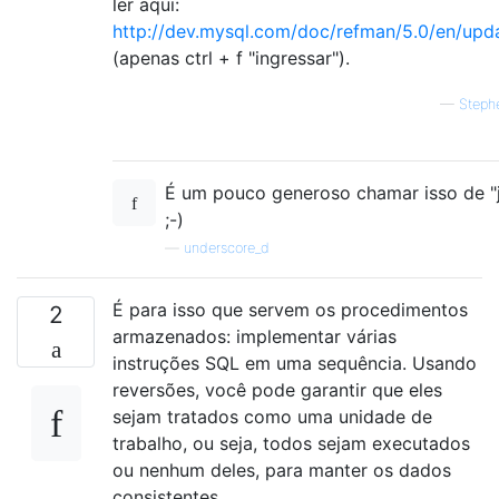
ler aqui:
http://dev.mysql.com/doc/refman/5.0/en/upd
(apenas ctrl + f "ingressar").
—
Steph
É um pouco generoso chamar isso de "
;-)
—
underscore_d
É para isso que servem os procedimentos
2
armazenados: implementar várias
instruções SQL em uma sequência. Usando
reversões, você pode garantir que eles
sejam tratados como uma unidade de
trabalho, ou seja, todos sejam executados
ou nenhum deles, para manter os dados
consistentes.