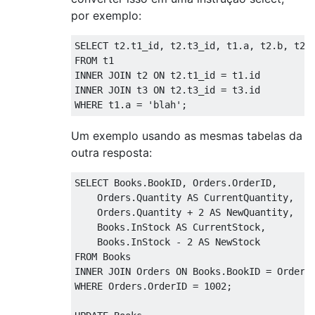
por exemplo:
SELECT
 t2
.
t1_id
,
 t2
.
t3_id
,
 t1
.
a
,
 t2
.
b
,
 t2
.
FROM
INNER
JOIN
 t2 
ON
 t2
.
t1_id 
=
 t1
.
INNER
JOIN
 t3 
ON
 t2
.
t3_id 
=
 t3
.
WHERE
 t1
.
a 
=
'blah'
;
Um exemplo usando as mesmas tabelas da
outra resposta:
SELECT
 Books
.
BookID
,
 Orders
.
OrderID
,
    Orders
.
Quantity 
AS
 CurrentQuantity
,
    Orders
.
Quantity 
+
2
AS
 NewQuantity
,
    Books
.
InStock 
AS
 CurrentStock
,
    Books
.
InStock 
-
2
AS
FROM
INNER
JOIN
 Orders 
ON
 Books
.
BookID 
=
 Orders
WHERE
 Orders
.
OrderID 
=
1002
;