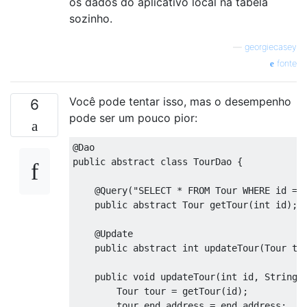
os dados do aplicativo local na tabela
sozinho.
—
georgiecasey
fonte
Você pode tentar isso, mas o desempenho
6
pode ser um pouco pior:
@Dao
public
abstract
class
TourDao
{
@Query
(
"SELECT * FROM Tour WHERE id ==
public
abstract
Tour
 getTour
(
int
 id
);
@Update
public
abstract
int
 updateTour
(
Tour
 to
public
void
 updateTour
(
int
 id
,
String
 
Tour
 tour 
=
 getTour
(
id
);
        tour
.
end_address 
=
 end_address
;