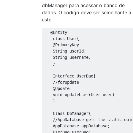
dbManager para acessar o banco de
dados. O código deve ser semelhante a
este:
@Entity
class
User
{
@PrimaryKey
String
 userId
;
String
 username
;
}
Interface
UserDao
{
//forUpdate
@Update
void
 updateUser
(
User
 user
)
}
Class
DbManager
{
//AppDatabase gets the static obj
AppDatabase
 appDatabase
;
UserDao
 userDao
;