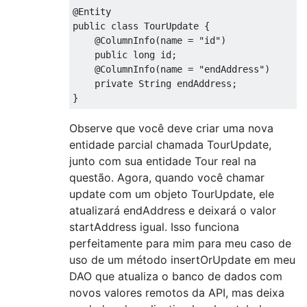
@Entity
public
class
TourUpdate
{
@ColumnInfo
(
name 
=
"id"
)
public
long
 id
;
@ColumnInfo
(
name 
=
"endAddress"
)
private
String
 endAddress
;
}
Observe que você deve criar uma nova
entidade parcial chamada TourUpdate,
junto com sua entidade Tour real na
questão. Agora, quando você chamar
update com um objeto TourUpdate, ele
atualizará endAddress e deixará o valor
startAddress igual. Isso funciona
perfeitamente para mim para meu caso de
uso de um método insertOrUpdate em meu
DAO que atualiza o banco de dados com
novos valores remotos da API, mas deixa