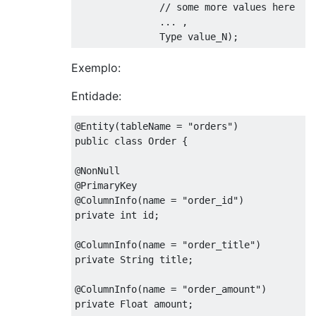
               // some more values here

               ... ,

               Type value_N);
Exemplo:
Entidade:
@Entity
(
tableName 
=
"orders"
)
public
class
Order
{
@NonNull
@PrimaryKey
@ColumnInfo
(
name 
=
"order_id"
)
private
int
 id
;
@ColumnInfo
(
name 
=
"order_title"
)
private
String
 title
;
@ColumnInfo
(
name 
=
"order_amount"
)
private
Float
 amount
;