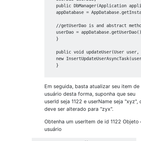
public
DbManager
(
Application
 appl
    appDatabase 
=
AppDatabase
.
getInst
//getUserDao is and abstract meth
    userDao 
=
 appDatabase
.
getUserDao
(
}
public
void
 updateUser
(
User
 user
,
new
InsertUpdateUserAsyncTask
(
use
}
Em seguida, basta atualizar seu item de
public
static
class
InsertUpdateU
usuário desta forma, suponha que seu
userId seja 1122 e userName seja "xyz", 
deve ser alterado para "zyx".
private
UserDao
 userDAO
;
private
boolean
 isInsert
;
Obtenha um userItem de id 1122 Objeto
usuário
public
InsertUpdateBrandAsyncTas
this
.
 userDAO 
=
 userDAO
;