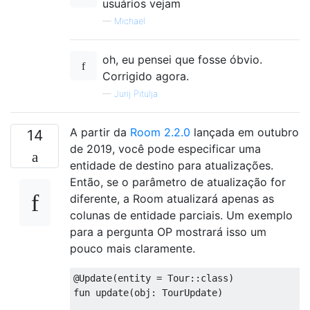
usuários vejam
—
Michael
oh, eu pensei que fosse óbvio.
Corrigido agora.
—
Jurij Pitulja
A partir da
Room 2.2.0
lançada em outubro
14
de 2019, você pode especificar uma
entidade de destino para atualizações.
Então, se o parâmetro de atualização for
diferente, a Room atualizará apenas as
colunas de entidade parciais. Um exemplo
para a pergunta OP mostrará isso um
pouco mais claramente.
@Update
(
entity 
=
Tour
::
class
)
fun update
(
obj
:
TourUpdate
)