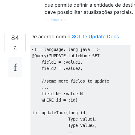
que permite definir a entidade de desti
deve possibilitar atualizações parciais.
—
Jonas de
De acordo com o
SQLite Update Docs
:
84
<!-- language: lang-java -->
@Query("UPDATE tableName SET 

    field1 = :value1,

    field2 = :value2, 

    ...

    //some more fields to update

    ...

    field_N= :value_N

    WHERE id = :id)

int updateTour(long id, 

               Type value1, 

               Type value2, 

               ... ,
