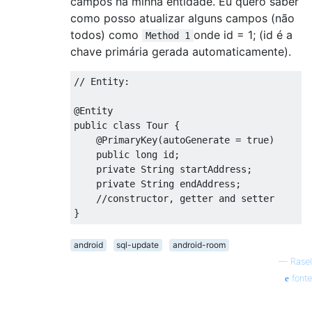
campos na minha entidade. Eu quero saber
como posso atualizar alguns campos (não
todos) como
onde id = 1; (id é a
Method 1
chave primária gerada automaticamente).
// Entity:
@Entity
public
class
Tour
{
@PrimaryKey
(
autoGenerate 
=
true
)
public
long
 id
;
private
String
 startAddress
;
private
String
 endAddress
;
//constructor, getter and setter
}
android
sql-update
android-room
—
Rasel
fonte