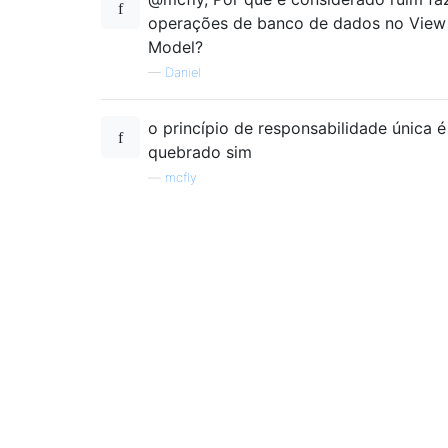
DbManager
 dbManager
;
operações de banco de dados no View
public
UserViewModel
(
Application
Model?
     dbmanager 
=
new
DbMnager
(
applica
}
—
Daniel
public
void
 updateUser
(
User
 user
o princípio de responsabilidade única é
     dbmanager
.
updateUser
(
user
,
isUpda
quebrado sim
}
—
mcfly
}
Now
in
 your activity 
or
 fragment init
UserViewModel
 userViewModel 
=
ViewMod