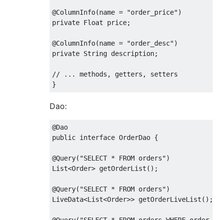
@ColumnInfo
(
name 
=
"order_price"
)
private
Float
 price
;
@ColumnInfo
(
name 
=
"order_desc"
)
private
String
 description
;
// ... methods, getters, setters
}
Dao:
@Dao
public
interface
OrderDao
{
@Query
(
"SELECT * FROM orders"
)
List
<
Order
>
 getOrderList
();
@Query
(
"SELECT * FROM orders"
)
LiveData
<
List
<
Order
>>
 getOrderLiveList
();
@Query
(
"SELECT * FROM orders WHERE order_i