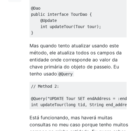
@Dao
public
interface
TourDao
{
@Update
int
 updateTour
(
Tour
 tour
);
}
Mas quando tento atualizar usando este
método, ele atualiza todos os campos da
entidade onde corresponde ao valor da
chave primária do objeto de passeio. Eu
tenho usado
@Query
// Method 2:
@Query
(
"UPDATE Tour SET endAddress = :end_
int
 updateTour
(
long
 tid
,
String
 end_addres
Está funcionando, mas haverá muitas
consultas no meu caso porque tenho muitos