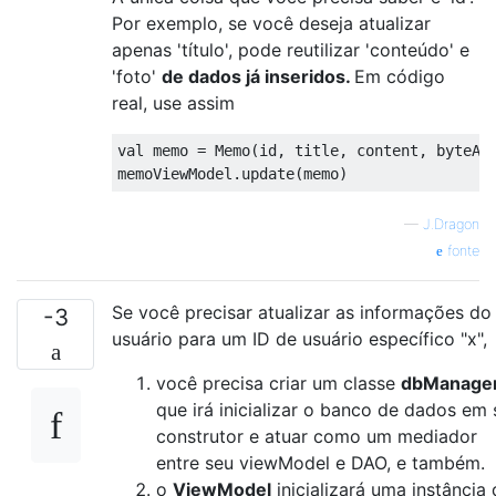
Por exemplo, se você deseja atualizar
apenas 'título', pode reutilizar 'conteúdo' e
'foto'
de dados já inseridos.
Em código
real, use assim
val memo 
=
Memo
(
id
,
 title
,
 content
,
 byteAr
memoViewModel
.
update
(
memo
)
—
J.Dragon
fonte
Se você precisar atualizar as informações do
-3
usuário para um ID de usuário específico "x",
você precisa criar um
classe
dbManage
que irá inicializar o banco de dados em 
construtor e atuar como um mediador
entre seu viewModel e DAO, e também.
o
ViewModel
inicializará uma instância 