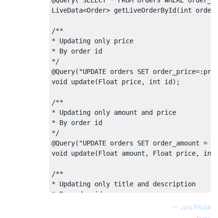
LiveData
<
Order
>
 getLiveOrderById
(
int
 order
/**

* Updating only price

* By order id

*/
@Query
(
"UPDATE orders SET order_price=:pri
void
 update
(
Float
 price
,
int
 id
);
/**

* Updating only amount and price

* By order id

*/
@Query
(
"UPDATE orders SET order_amount = :
void
 update
(
Float
 amount
,
Float
 price
,
int
/**

* Updating only title and description

* By order id

*/
—
Jurij Pitulja
@Query
(
"UPDATE orders SET order_desc = :de