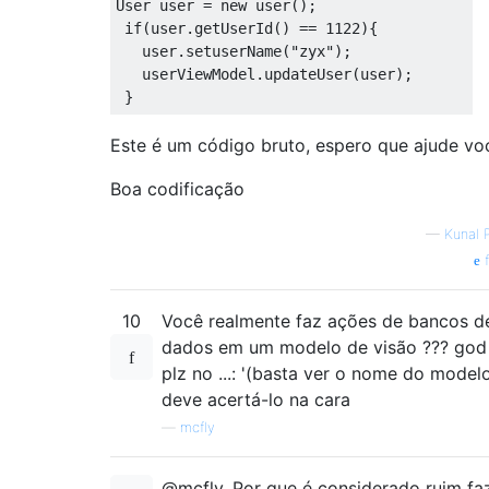
User
 user 
=
new
 user
();
this
.
isInsert 
=
 isInsert
;
if
(
user
.
getUserId
()
==
1122
){
}
   user
.
setuserName
(
"zyx"
);
   userViewModel
.
updateUser
(
user
);
@Override
}
protected
Void
 doInBackground
(
Us
if
(
isInsert
)
Este é um código bruto, espero que ajude vo
    userDAO
.
insertBrand
(
brandEntities
else
Boa codificação
//for update
    userDAO
.
updateBrand
(
users
[
0
]);
—
Kunal 
//try {
f
//  Thread.sleep(1000);
//} catch (InterruptedException e
//  e.printStackTrace();
10
Você realmente faz ações de bancos d
//}
dados em um modelo de visão ??? god
return
null
;
plz no ...: '(basta ver o nome do model
}
deve acertá-lo na cara
}
}
—
mcfly
Class
UserViewModel
{
@mcfly, Por que é considerado ruim fa