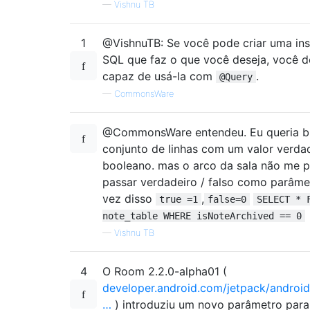
—
Vishnu TB
1
@VishnuTB: Se você pode criar uma in
SQL que faz o que você deseja, você d
capaz de usá-la com
.
@Query
—
CommonsWare
@CommonsWare entendeu. Eu queria b
conjunto de linhas com um valor verda
booleano. mas o arco da sala não me p
passar verdadeiro / falso como parâme
vez disso
,
true =1
false=0
SELECT * 
note_table WHERE isNoteArchived == 0
—
Vishnu TB
4
O Room 2.2.0-alpha01 (
developer.android.com/jetpack/android
…
) introduziu um novo parâmetro par