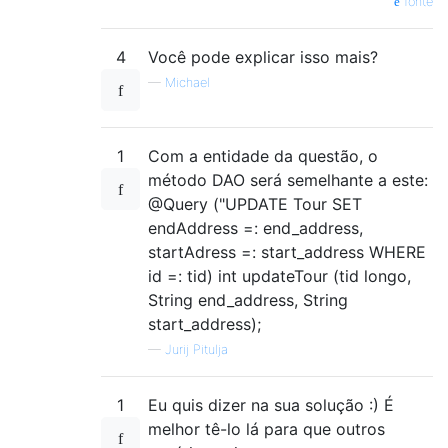
fonte
void
 update
(
String
 description
,
String
 tit
4
Você pode explicar isso mais?
@Update
void
 update
(
Order
 order
);
—
Michael
@Delete
void
delete
(
Order
 order
);
1
Com a entidade da questão, o
método DAO será semelhante a este:
@Insert
(
onConflict 
=
 REPLACE
)
@Query ("UPDATE Tour SET
void
 insert
(
Order
 order
);
}
endAddress =: end_address,
startAdress =: start_address WHERE
id =: tid) int updateTour (tid longo,
String end_address, String
start_address);
—
Jurij Pitulja
1
Eu quis dizer na sua solução :) É
melhor tê-lo lá para que outros