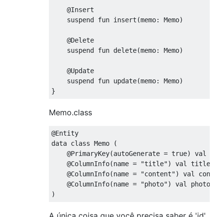
@Insert
    suspend fun insert
(
memo
:
Memo
)
@Delete
    suspend fun 
delete
(
memo
:
Memo
)
@Update
    suspend fun update
(
memo
:
Memo
)
}
Memo.class
@Entity
data 
class
Memo
(
@PrimaryKey
(
autoGenerate 
=
true
)
 val i
@ColumnInfo
(
name 
=
"title"
)
 val title
:
@ColumnInfo
(
name 
=
"content"
)
 val cont
@ColumnInfo
(
name 
=
"photo"
)
 val photo
:
)
A única coisa que você precisa saber é 'id'.