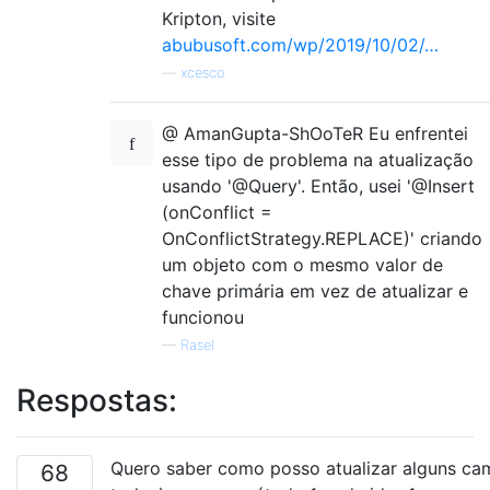
Kripton, visite
abubusoft.com/wp/2019/10/02/…
—
xcesco
@ AmanGupta-ShOoTeR Eu enfrentei
esse tipo de problema na atualização
usando '@Query'. Então, usei '@Insert
(onConflict =
OnConflictStrategy.REPLACE)' criando
um objeto com o mesmo valor de
chave primária em vez de atualizar e
funcionou
—
Rasel
Respostas:
Quero saber como posso atualizar alguns ca
68