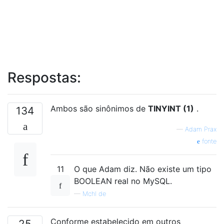
Respostas:
Ambos são sinônimos de
TINYINT (1)
.
134
—
Adam Prax
fonte
11
O que Adam diz. Não existe um tipo
BOOLEAN real no MySQL.
—
Mchl de
Conforme estabelecido em outros
25