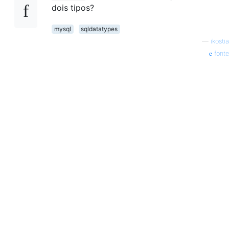
dois tipos?
mysql
sqldatatypes
—
ikostia
fonte