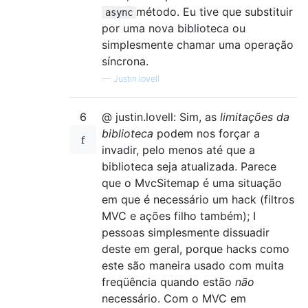
lock
(
items
)
método. Eu tive que substituir
async
{
por uma nova biblioteca ou
                items
.
Enqueue
(
Tuple
.
Create
simplesmente chamar uma operação
}
            workItemsWaiting
.
Set
();
síncrona.
}
—
Justin.lovell
public
void
EndMessageLoop
()
6
@ justin.lovell: Sim, as
limitações da
{
Post
(
_ 
=>
 done 
=
true
,
null
);
biblioteca
podem nos forçar a
}
invadir, pelo menos até que a
biblioteca seja atualizada. Parece
public
void
BeginMessageLoop
()
que o MvcSitemap é uma situação
{
em que é necessário um hack (filtros
while
(!
done
)
MVC e ações filho também); I
{
pessoas simplesmente dissuadir
Tuple
<
SendOrPostCallback
,
lock
(
items
)
deste em geral, porque hacks como
{
este são maneira usado com muita
if
(
items
.
Count
>
0
)
freqüência quando estão
não
{
necessário. Com o MVC em
                        task 
=
 items
.
Deque