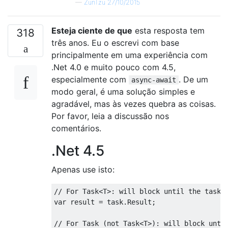
—
ZunTzu 27/10/2015
}
}
Esteja ciente de que
esta resposta tem
318
três anos. Eu o escrevi com base
principalmente em uma experiência com
.Net 4.0 e muito pouco com 4.5,
especialmente com
. De um
async-await
modo geral, é uma solução simples e
agradável, mas às vezes quebra as coisas.
Por favor, leia a discussão nos
comentários.
.Net 4.5
Apenas use isto:
// For Task<T>: will block until the task 
var
 result 
=
 task
.
Result
;
// For Task (not Task<T>): will block unti