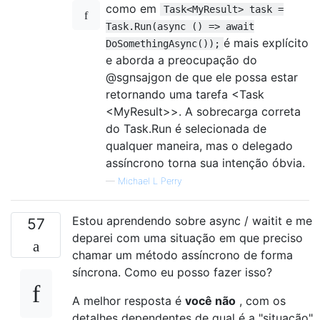
como em
Task<MyResult> task =
Task.Run(async () => await
é mais explícito
DoSomethingAsync());
e aborda a preocupação do
@sgnsajgon de que ele possa estar
retornando uma tarefa <Task
<MyResult>>. A sobrecarga correta
do Task.Run é selecionada de
qualquer maneira, mas o delegado
assíncrono torna sua intenção óbvia.
—
Michael L Perry
Estou aprendendo sobre async / waitit e me
57
deparei com uma situação em que preciso
chamar um método assíncrono de forma
síncrona. Como eu posso fazer isso?
A melhor resposta é
você não
, com os
detalhes dependentes de qual é a "situação".