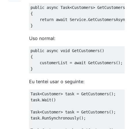
public
async
Task
<
Customers
>
GetCustomers
(
{
return
await
Service
.
GetCustomersAsync
}
Uso normal:
public
async
void
GetCustomers
()
{
    customerList 
=
await
GetCustomers
();
}
Eu tentei usar o seguinte:
Task
<
Customer
>
 task 
=
GetCustomers
();
task
.
Wait
()
Task
<
Customer
>
 task 
=
GetCustomers
();
task
.
RunSynchronously
();