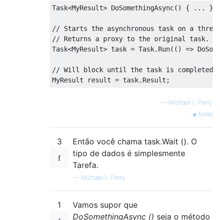
Task
<
MyResult
>
DoSomethingAsync
()
{
...
}
// Starts the asynchronous task on a threa
// Returns a proxy to the original task.
Task
<
MyResult
>
 task 
=
Task
.
Run
(()
=>
DoSom
// Will block until the task is completed.
MyResult
 result 
=
 task
.
Result
;
—
Michael L Perry
fonte
3
Então você chama task.Wait (). O
tipo de dados é simplesmente
Tarefa.
—
Michael L Perry
1
Vamos supor que
DoSomethingAsync ()
seja o método