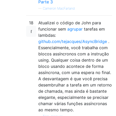
Parte 3
public
static
 T 
RunSync
<
T
>(
Func
<
Task
<
T
—
Cameron MacFarland
{
var
 oldContext 
=
SynchronizationCo
var
 synch 
=
new
ExclusiveSynchroni
18
Atualizei o código de John para
SynchronizationContext
.
SetSynchron
funcionar sem
agrupar
tarefas em
        T ret 
=
default
(
T
);
lambdas:
        synch
.
Post
(
async
 _ 
=>
github.com/tejacques/AsyncBridge
.
{
Essencialmente, você trabalha com
try
{
blocos assíncronos com a instrução
                ret 
=
await
 task
();
using. Qualquer coisa dentro de um
}
bloco usando acontece de forma
catch
(
Exception
 e
)
assíncrona, com uma espera no final.
{
A desvantagem é que você precisa
                synch
.
InnerException
=
 e
;
desembrulhar a tarefa em um retorno
throw
;
de chamada, mas ainda é bastante
}
finally
elegante, especialmente se precisar
{
chamar várias funções assíncronas
                synch
.
EndMessageLoop
();
ao mesmo tempo.
}