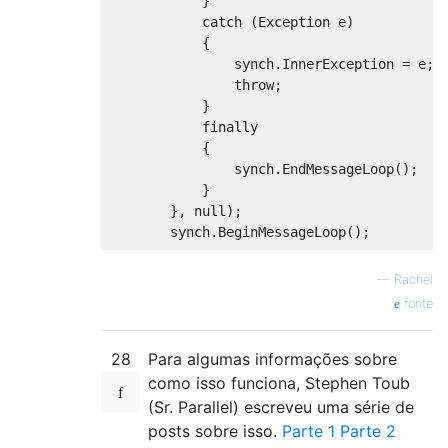
}
catch
(
Exception
 e
)
{
                synch
.
InnerException
=
 e
;
throw
;
}
finally
{
                synch
.
EndMessageLoop
();
}
},
null
);
        synch
.
BeginMessageLoop
();
SynchronizationContext
.
SetSynchron
—
Rachel
}
fonte
/// <summary>
28
Para algumas informações sobre
/// Execute's an async Task<T> method 
/// </summary>
como isso funciona, Stephen Toub
/// <typeparam name="T">Return Type</t
(Sr. Parallel) escreveu uma série de
/// <param name="task">Task<T> method 
posts sobre isso.
Parte 1
Parte 2
/// <returns></returns>