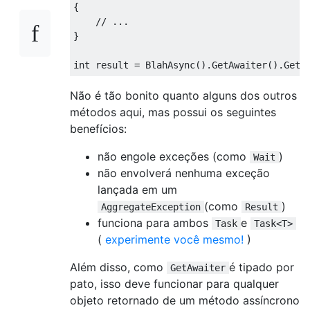
{
// ...
}
int
 result 
=
BlahAsync
().
GetAwaiter
().
GetR
Não é tão bonito quanto alguns dos outros
métodos aqui, mas possui os seguintes
benefícios:
não engole exceções (como
)
Wait
não envolverá nenhuma exceção
lançada em um
(como
)
AggregateException
Result
funciona para ambos
e
Task
Task<T>
(
experimente você mesmo!
)
Além disso, como
é tipado por
GetAwaiter
pato, isso deve funcionar para qualquer
objeto retornado de um método assíncrono