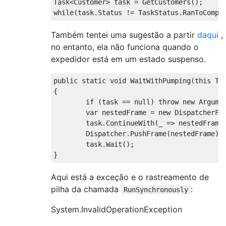
Task
<
Customer
>
 task 
=
GetCustomers
();
while
(
task
.
Status
!=
TaskStatus
.
RanToCompl
Também tentei uma sugestão a partir
daqui
,
no entanto, ela não funciona quando o
expedidor está em um estado suspenso.
public
static
void
WaitWithPumping
(
this
Ta
{
if
(
task 
==
null
)
throw
new
Argume
var
 nestedFrame 
=
new
DispatcherFr
        task
.
ContinueWith
(
_ 
=>
 nestedFrame
Dispatcher
.
PushFrame
(
nestedFrame
);
        task
.
Wait
();
}
Aqui está a exceção e o rastreamento de
pilha da chamada
:
RunSynchronously
System.InvalidOperationException