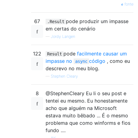
fonte
67
pode produzir um impasse
.Result
em certas do cenário
—
Jordy Langen
122
pode
facilmente causar um
Result
impasse no
código
, como eu
async
descrevo no meu blog.
—
Stephen Cleary
8
@StephenCleary Eu li o seu post e
tentei eu mesmo. Eu honestamente
acho que alguém na Microsoft
estava muito bêbado ... É o mesmo
problema que como winforms e fios
fundo ....