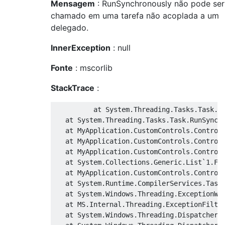
Mensagem
: RunSynchronously não pode ser
chamado em uma tarefa não acoplada a um
delegado.
InnerException
: null
Fonte
: mscorlib
StackTrace
:
          at 
System
.
Threading
.
Tasks
.
Task
.
I
   at 
System
.
Threading
.
Tasks
.
Task
.
RunSynch
   at 
MyApplication
.
CustomControls
.
Control
   at 
MyApplication
.
CustomControls
.
Control
   at 
MyApplication
.
CustomControls
.
Control
   at 
System
.
Collections
.
Generic
.
List
`
1.Fo
   at 
MyApplication
.
CustomControls
.
Control
   at 
System
.
Runtime
.
CompilerServices
.
Task
   at 
System
.
Windows
.
Threading
.
ExceptionWr
   at MS
.
Internal
.
Threading
.
ExceptionFilte
   at 
System
.
Windows
.
Threading
.
DispatcherO