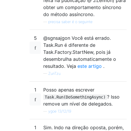
feita na publicação @ J.Lennon) para
obter um comportamento síncrono
do método assíncrono.
—
precisa saber é o seguinte
5
@sgnsajgon Você está errado.
Task.Run é diferente de
Task.Factory.StartNew, pois já
desembrulha automaticamente o
resultado. Veja
este artigo
.
—
ZunTzu
1
Posso apenas escrever
? Isso
Task.Run(DoSomethingAsync)
remove um nível de delegados.
—
ygoe 13/12/19
1
Sim. Indo na direção oposta, porém,