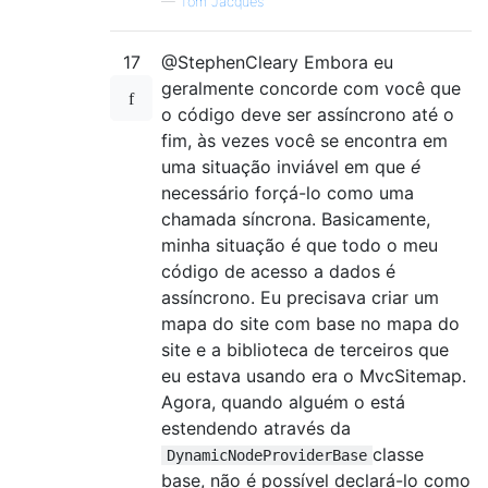
—
Tom Jacques
},
null
);
        synch
.
BeginMessageLoop
();
SynchronizationContext
.
SetSynchron
17
@StephenCleary Embora eu
return
 ret
;
geralmente concorde com você que
}
o código deve ser assíncrono até o
fim, às vezes você se encontra em
private
class
ExclusiveSynchronization
uma situação inviável em que
é
{
necessário forçá-lo como uma
private
bool
 done
;
public
Exception
InnerException
{
chamada síncrona. Basicamente,
readonly
AutoResetEvent
 workItemsW
minha situação é que todo o meu
readonly
Queue
<
Tuple
<
SendOrPostCal
código de acesso a dados é
new
Queue
<
Tuple
<
SendOrPostCall
assíncrono. Eu precisava criar um
mapa do site com base no mapa do
public
override
void
Send
(
SendOrPo
site e a biblioteca de terceiros que
{
eu estava usando era o MvcSitemap.
throw
new
NotSupportedExceptio
}
Agora, quando alguém o está
estendendo através da
public
override
void
Post
(
SendOrPo
classe
DynamicNodeProviderBase
{
base, não é possível declará-lo como