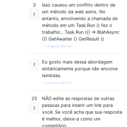
3
Isso causou um conflito dentro de
um método da web asmx. No
entanto, envolvendo a chamada de
método em um Task.Run () fez o
trabalho:.. Task.Run (() => BlahAsync
()) GetAwaiter () GetResult ()
—
Augusto Barreto
Eu gosto mais dessa abordagem
sintaticamente porque não envolve
lambdas.
—
precisa saber é
25
NÃO edite as respostas de outras
pessoas para inserir um link para
você. Se você acha que sua resposta
é melhor, deixe-a como um
comentário.