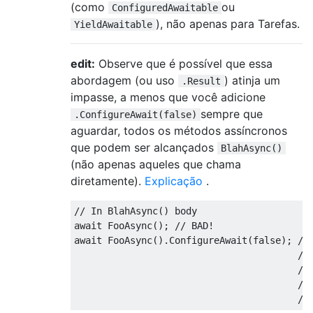
(como
ou
ConfiguredAwaitable
), não apenas para Tarefas.
YieldAwaitable
edit:
Observe que é possível que essa
abordagem (ou uso
) atinja um
.Result
impasse, a menos que você adicione
sempre que
.ConfigureAwait(false)
aguardar, todos os métodos assíncronos
que podem ser alcançados
BlahAsync()
(não apenas aqueles que chama
diretamente).
Explicação
.
// In BlahAsync() body
await
FooAsync
();
// BAD!
await
FooAsync
().
ConfigureAwait
(
false
);
//
//
//
//
//