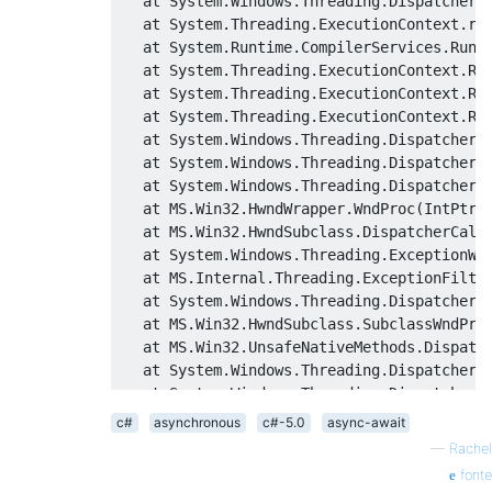
   at 
System
.
Windows
.
Threading
.
DispatcherO
   at 
System
.
Threading
.
ExecutionContext
.
ru
   at 
System
.
Runtime
.
CompilerServices
.
Runt
   at 
System
.
Threading
.
ExecutionContext
.
Ru
   at 
System
.
Threading
.
ExecutionContext
.
Ru
   at 
System
.
Threading
.
ExecutionContext
.
Ru
   at 
System
.
Windows
.
Threading
.
DispatcherO
   at 
System
.
Windows
.
Threading
.
Dispatcher
.
   at 
System
.
Windows
.
Threading
.
Dispatcher
.
   at MS
.
Win32
.
HwndWrapper
.
WndProc
(
IntPtr
 
   at MS
.
Win32
.
HwndSubclass
.
DispatcherCall
   at 
System
.
Windows
.
Threading
.
ExceptionWr
   at MS
.
Internal
.
Threading
.
ExceptionFilte
   at 
System
.
Windows
.
Threading
.
Dispatcher
.
   at MS
.
Win32
.
HwndSubclass
.
SubclassWndPro
   at MS
.
Win32
.
UnsafeNativeMethods
.
Dispatc
   at 
System
.
Windows
.
Threading
.
Dispatcher
.
   at 
System
.
Windows
.
Threading
.
Dispatcher
.
   at 
System
.
Windows
.
Threading
.
Dispatcher
.
c#
asynchronous
c#-5.0
async-await
   at 
System
.
Windows
.
Application
.
RunDispat
—
Rachel
   at 
System
.
Windows
.
Application
.
RunIntern
fonte
   at 
System
.
Windows
.
Application
.
Run
(
Windo