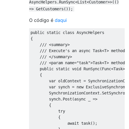
AsyncHelpers.RunSync<List<Customer>>(()
=> GetCustomers());
O código é
daqui
public
static
class
AsyncHelpers
{
/// <summary>
/// Execute's an async Task<T> method 
/// </summary>
/// <param name="task">Task<T> method 
public
static
void
RunSync
(
Func
<
Task
>
 
{
var
 oldContext 
=
SynchronizationCo
var
 synch 
=
new
ExclusiveSynchroni
SynchronizationContext
.
SetSynchron
        synch
.
Post
(
async
 _ 
=>
{
try
{
await
 task
();