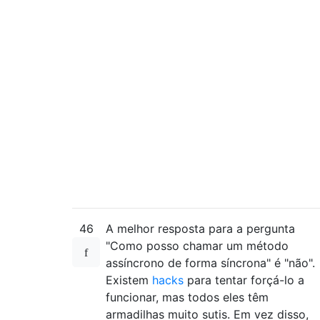
   at 
System
.
Windows
.
Application
.
Run
()
   at 
MyApplication
.
App
.
Main
()
in
 C
:
\Docum
   at 
System
.
AppDomain
.
_nExecuteAssembly
(
R
   at 
System
.
AppDomain
.
ExecuteAssembly
(
Str
   at 
Microsoft
.
VisualStudio
.
HostingProces
   at 
System
.
Threading
.
ThreadHelper
.
Thread
   at 
System
.
Threading
.
ExecutionContext
.
Ru
   at 
System
.
Threading
.
ExecutionContext
.
Ru
   at 
System
.
Threading
.
ThreadHelper
.
Thread
46
A melhor resposta para a pergunta
"Como posso chamar um método
assíncrono de forma síncrona" é "não".
Existem
hacks
para tentar forçá-lo a
funcionar, mas todos eles têm
armadilhas muito sutis. Em vez disso,