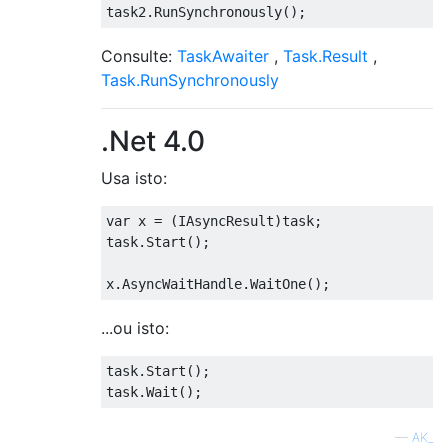
task2
.
RunSynchronously
();
Consulte:
TaskAwaiter
,
Task.Result
,
Task.RunSynchronously
.Net 4.0
Usa isto:
var
 x 
=
(
IAsyncResult
)
task
;
task
.
Start
();
x
.
AsyncWaitHandle
.
WaitOne
();
...ou isto:
task
.
Start
();
task
.
Wait
();
—
AK_