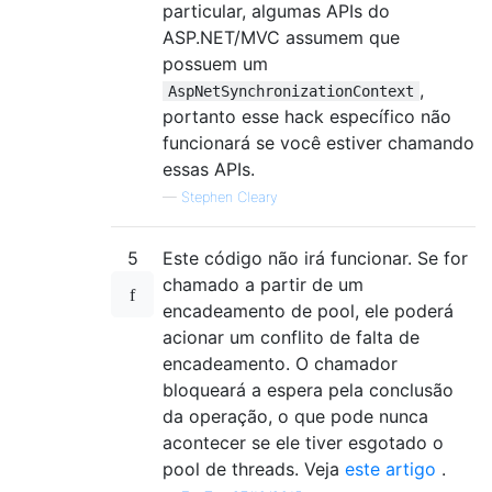
particular, algumas APIs do
}
ASP.NET/MVC assumem que
}
possuem um
if
(
task 
!=
null
)
{
,
AspNetSynchronizationContext
                    task
.
Item1
(
task
.
Item2
)
portanto esse hack específico não
if
(
InnerException
!=
funcionará se você estiver chamando
{
essas APIs.
throw
new
Aggregat
—
Stephen Cleary
}
}
else
5
Este código não irá funcionar. Se for
{
chamado a partir de um
                    workItemsWaiting
.
WaitO
encadeamento de pool, ele poderá
}
acionar um conflito de falta de
}
encadeamento. O chamador
}
bloqueará a espera pela conclusão
public
override
SynchronizationCon
da operação, o que pode nunca
{
acontecer se ele tiver esgotado o
return
this
;
pool de threads. Veja
este artigo
.
}