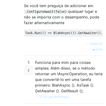
Se você tem preguiça de adicionar em
qualquer lugar e
.ConfigureAwait(false)
não se importa com o desempenho, pode
fazer alternativamente
Task
.
Run
(()
=>
BlahAsync
()).
GetAwaiter
().
G
—
James Ko
fonte
1
Funciona para mim para coisas
simples. Além disso, se o método
retornar um IAsyncOperation, eu teria
que convertê-lo em uma tarefa
primeiro: BlahAsync (). AsTask ().
GetAwaiter (). GetResult ();
—
21716 Lee McPherson