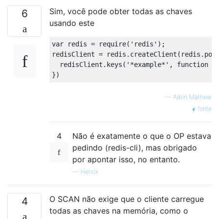
Sim, você pode obter todas as chaves
6
usando este
var redis = require('redis');

redisClient = redis.createClient(redis.port
  redisClient.keys('*example*', function (e
—
Albin Mathew
fonte
4
Não é exatamente o que o OP estava
pedindo (redis-cli), mas obrigado
por apontar isso, no entanto.
—
Herick
O SCAN não exige que o cliente carregue
4
todas as chaves na memória, como o