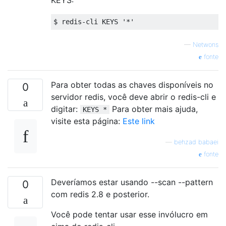
—
Netwons
fonte
Para obter todas as chaves disponíveis no
0
servidor redis, você deve abrir o redis-cli e
digitar:
Para obter mais ajuda,
KEYS *
visite esta página:
Este link
—
behzad babaei
fonte
Deveríamos estar usando --scan --pattern
0
com redis 2.8 e posterior.
Você pode tentar usar esse invólucro em