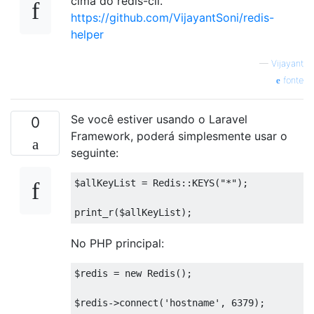
cima do redis-cli.
https://github.com/VijayantSoni/redis-
helper
—
Vijayant
fonte
Se você estiver usando o Laravel
0
Framework, poderá simplesmente usar o
seguinte:
$allKeyList = Redis::KEYS("*");

No PHP principal:
$redis = new Redis();

$redis->connect('hostname', 6379);
