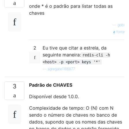
onde * é o padrão para listar todas as
chaves
—
gobi
fonte
2
Eu tive que citar a estrela, da
seguinte maneira:
redis-cli -h
<host> -p <port> keys '*'
—
agregate1166877
Padrão de CHAVES
3
Disponível desde 1.0.0.
Complexidade de tempo: O (N) com N
sendo o número de chaves no banco de
dados, supondo que os nomes das chaves
no banco de dados e o padrão fornecido