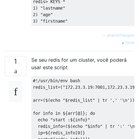
redis> KEYS *

1) "lastname"

2) "age"

—
anandchaugule
fonte
Se seu redis for um cluster, você poderá
1
usar este script
#!/usr/bin/env bash

redis_list=("172.23.3.19:7001,172.23.3.19:7
arr=($(echo "$redis_list" | tr ',' '\n'))

for info in ${arr[@]}; do

  echo "start :${info}"

  redis_info=($(echo "$info" | tr ':' '\n')
  ip=${redis_info[0]}
