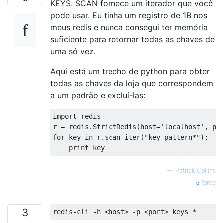
KEYS. SCAN fornece um iterador que você
pode usar. Eu tinha um registro de 1B nos
meus redis e nunca consegui ter memória
suficiente para retornar todas as chaves de
uma só vez.
Aqui está um trecho de python para obter
todas as chaves da loja que correspondem
a um padrão e excluí-las:
import redis

r = redis.StrictRedis(host='localhost', por
for key in r.scan_iter("key_pattern*"):

—
Patrick Collins
fonte
3