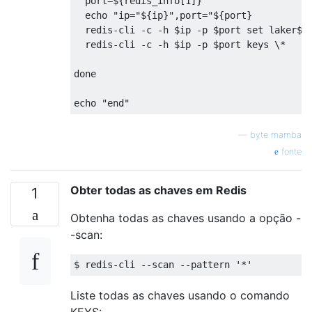
  port=${redis_info[1]}

  echo "ip="${ip}",port="${port}

  redis-cli -c -h $ip -p $port set laker
  redis-cli -c -h $ip -p $port keys \*

done

—
byte mamba
fonte
Obter todas as chaves em Redis
1
Obtenha todas as chaves usando a opção -
-scan:
Liste todas as chaves usando o comando
KEYS: