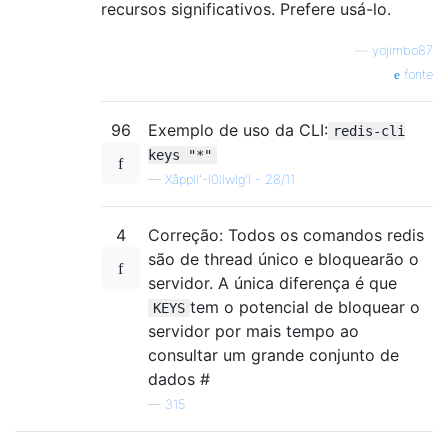
recursos significativos. Prefere usá-lo.
—
yojimbo87
fonte
96
Exemplo de uso da CLI:
redis-cli
keys "*"
—
XåpplI'-I0llwlg'I - 28/11
4
Correção: Todos os comandos redis
são de thread único e bloquearão o
servidor. A única diferença é que
tem o potencial de bloquear o
KEYS
servidor por mais tempo ao
consultar um grande conjunto de
dados #
—
315