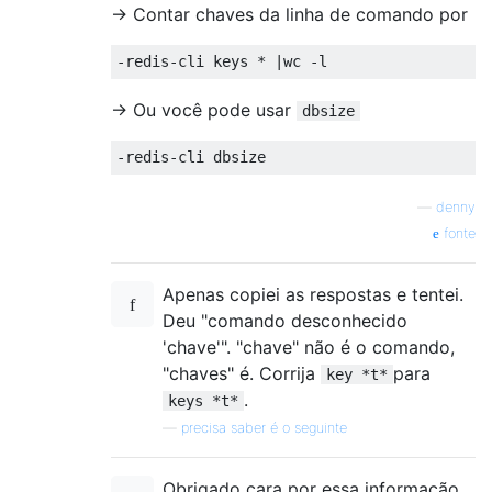
-> Contar chaves da linha de comando por
-> Ou você pode usar
dbsize
—
denny
fonte
Apenas copiei as respostas e tentei.
Deu "comando desconhecido
'chave'". "chave" não é o comando,
"chaves" é. Corrija
para
key *t*
.
keys *t*
—
precisa saber é o seguinte
Obrigado cara por essa informação.