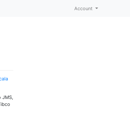
Account
u
cala
o JMS,
Tibco