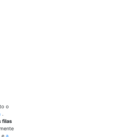
to o
a
.
filas
lmente
e
a