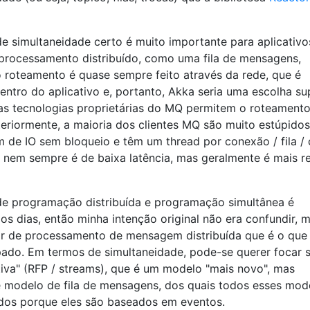
de simultaneidade certo é muito importante para aplicativo
 processamento distribuído, como uma fila de mensagens,
o roteamento é quase sempre feito através da rede, que é
ntro do aplicativo e, portanto, Akka seria uma escolha sup
as tecnologias proprietárias do MQ permitem o roteamento 
eriormente, a maioria dos clientes MQ são muito estúpidos
 de IO sem bloqueio e têm um thread por conexão / fila / 
io nem sempre é de baixa latência, mas geralmente é mais r
de programação distribuída e programação simultânea é
s dias, então minha intenção original não era confundir, 
ar de processamento de mensagem distribuída que é o que
ado. Em termos de simultaneidade, pode-se querer focar 
iva" (RFP / streams), que é um modelo "mais novo", mas
 modelo de fila de mensagens, dos quais todos esses mod
os porque eles são baseados em eventos.