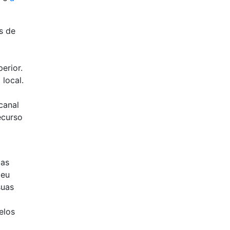
s de
erior.
local.
canal
ecurso
mas
 eu
suas
elos