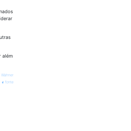
onados
iderar
utras
r além
i Wähner
fonte