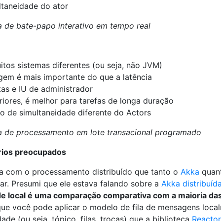
taneidade do ator
 de bate-papo interativo em tempo real
itos sistemas diferentes (ou seja, não JVM)
gem é mais importante do que a latência
as e IU de administrador
iores, é melhor para tarefas de longa duração
o de simultaneidade diferente do Actors
a de processamento em lote transacional programado
ios preocupados
a com o processamento distribuído que tanto o
Akka
quan
r. Presumi que ele estava falando sobre a
Akka distribuíd
e local é uma comparação comparativa com a maioria das 
que você pode aplicar o modelo de fila de mensagens loca
e (ou seja, tópico, filas, trocas) que a biblioteca
Reactor