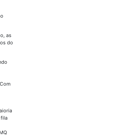
so
o, as
pos do
ndo
. Com
ioria
fila
eMQ