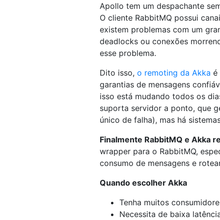
Apollo tem um despachante sem
O cliente RabbitMQ possui cana
existem problemas com um gra
deadlocks ou conexões morrendo
esse problema.
Dito isso,
o remoting da Akka
é 
garantias de mensagens confiáve
isso está mudando todos os di
suporta servidor a ponto, que g
único de falha), mas há sistem
Finalmente RabbitMQ e Akka 
wrapper para o RabbitMQ, espec
consumo de mensagens e rotear
Quando escolher Akka
Tenha muitos consumidores
Necessita de baixa latênci