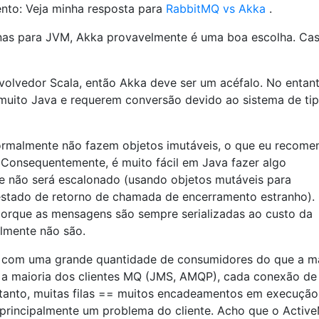
to: Veja minha resposta para
RabbitMQ vs Akka
.
enas para JVM, Akka provavelmente é uma boa escolha. Ca
volvedor Scala, então Akka deve ser um acéfalo. No entant
muito Java e requerem conversão devido ao sistema de ti
malmente não fazem objetos imutáveis, o que eu recome
Consequentemente, é muito fácil em Java fazer algo
 não será escalonado (usando objetos mutáveis ​​para
stado de retorno de chamada de encerramento estranho)
orque as mensagens são sempre serializadas ao custo da
lmente não são.
com uma grande quantidade de consumidores do que a ma
 a maioria dos clientes MQ (JMS, AMQP), cada conexão de 
tanto, muitas filas == muitos encadeamentos em execução
 principalmente um problema do cliente. Acho que o Activ