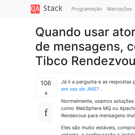
Programação
Marcações
Quando usar ato
de mensagens, 
Tibco Rendezvo
Já li a pergunta e as respostas
106
em vez de JMS?
.
Normalmente, usamos soluções 
como WebSphere MQ ou Apache 
Rendevous para mensagens mult
Eles são muito estáveis, compr
entanto, a configuração e inst