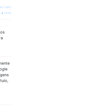
am Gent
fonte
e
dos
ra
lmente
ogle
agens
tulo,