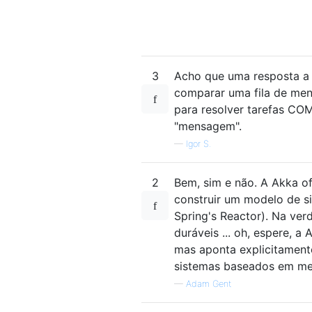
3
Acho que uma resposta a 
comparar uma fila de men
para resolver tarefas C
"mensagem".
—
Igor S.
2
Bem, sim e não. A Akka o
construir um modelo de s
Spring's Reactor). Na ve
duráveis ​​... oh, espere, 
mas aponta explicitamen
sistemas baseados em men
—
Adam Gent