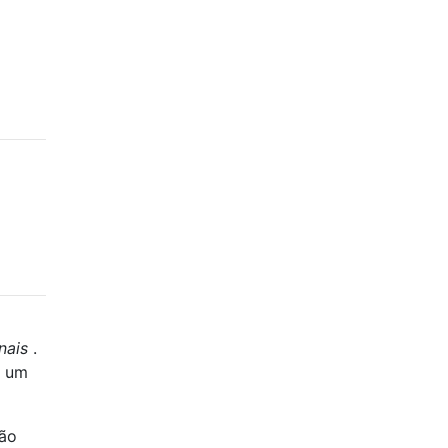
nais
.
m um
são