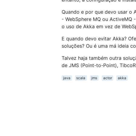
Quando e por que devo usar o 
- WebSphere MQ ou ActiveMQ - f
o uso de Akka em vez de WebSp
E quando devo evitar Akka? Ofe
soluções? Ou é uma má ideia c
Talvez haja também outra solu
de JMS (Point-to-Point), TibcoR
java
scala
jms
actor
akka