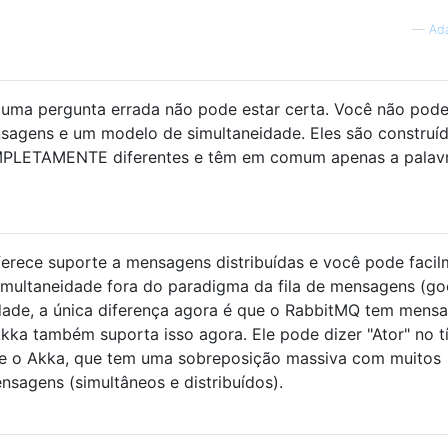
—
Ad
uma pergunta errada não pode estar certa. Você não pod
sagens e um modelo de simultaneidade. Eles são construí
OMPLETAMENTE diferentes e têm em comum apenas a palav
ferece suporte a mensagens distribuídas e você pode faci
imultaneidade fora do paradigma da fila de mensagens (go
rdade, a única diferença agora é que o RabbitMQ tem mens
a Akka também suporta isso agora. Ele pode dizer "Ator" no tí
te o Akka, que tem uma sobreposição massiva com muitos
sagens (simultâneos e distribuídos).