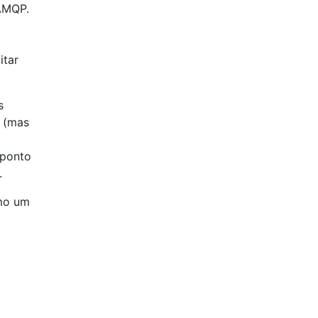
AMQP.
itar
s
m (mas
 ponto
.
mo um