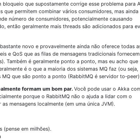
 bloqueio que supostamente corrige esse problema para 
is que permitem combinar vários consumidores, mas ainda
nde número de consumidores, potencialmente causando
, então geralmente mais threads são adicionados para ev
bastante novo e provavelmente ainda não oferece todas a
is ​​e QoS que as filas de mensagens tradicionais fornece
as). Também é geralmente ponto a ponto, mas eu acho que
eralmente é o que a maioria dos sistemas MQ faz (ou seja,
as MQ que são ponto a ponto (RabbitMQ é servidor to-peer)
realmente formam um bom par.
Você pode usar o Akka co
ialmente porque o RabbitMQ não o ajuda a lidar com o
 as mensagens localmente (em uma única JVM).
 (pense em milhões).
a