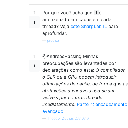
1
Por que você acha que
é
i
armazenado em cache em cada
thread? Veja
este SharpLab IL
para
aprofundar.
—
precisa
1
@AndreasHassing Minhas
preocupações são levantadas por
declarações como esta:
O compilador,
o CLR ou a CPU podem introduzir
otimizações de cache, de forma que as
atribuições a variáveis ​​não sejam
visíveis para outros threads
imediatamente.
Parte 4: encadeamento
avançado
—
Theodor Zoulias 07/10/19