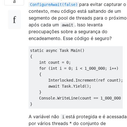
para evitar capturar o
ConfigureAwait(false)
contexto, meu código está saltando de um
segmento de pool de threads para o próximo
após cada um
. Isso levanta
await
preocupações sobre a segurança do
encadeamento. Esse código é seguro?
static
async
Task
Main
()
{
int
 count 
=
0
;
for
(
int
 i 
=
0
;
 i 
<
1_000_000
;
 i
++)
{
Interlocked
.
Increment
(
ref
 count
);
await
Task
.
Yield
();
}
Console
.
WriteLine
(
count 
==
1_000_000
?
}
A variável não
está protegida e é acessada
i
por vários threads * do conjunto de