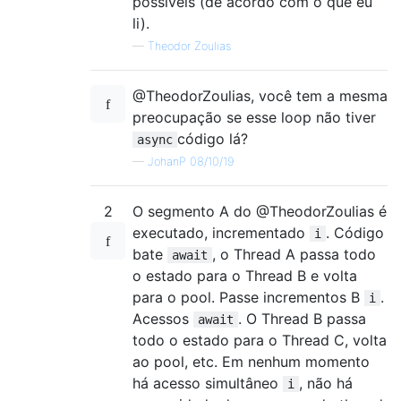
possíveis (de acordo com o que eu
li).
—
Theodor Zoulias
@TheodorZoulias, você tem a mesma
preocupação se esse loop não tiver
código lá?
async
—
JohanP 08/10/19
2
O segmento A do @TheodorZoulias é
executado, incrementado
. Código
i
bate
, o Thread A passa todo
await
o estado para o Thread B e volta
para o pool. Passe incrementos B
.
i
Acessos
. O Thread B passa
await
todo o estado para o Thread C, volta
ao pool, etc. Em nenhum momento
há acesso simultâneo
, não há
i