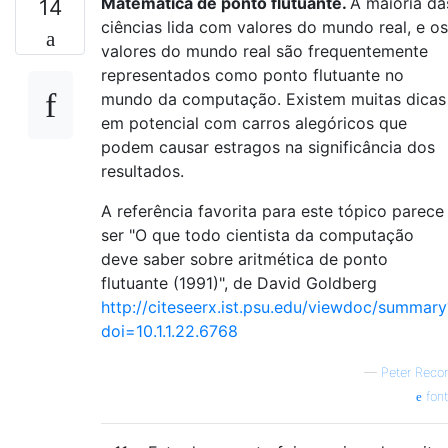
Matemática de ponto flutuante.
A maioria da
14
ciências lida com valores do mundo real, e os
valores do mundo real são frequentemente
representados como ponto flutuante no
mundo da computação. Existem muitas dicas
em potencial com carros alegóricos que
podem causar estragos na significância dos
resultados.
A referência favorita para este tópico parece
ser "O que todo cientista da computação
deve saber sobre aritmética de ponto
flutuante (1991)", de David Goldberg
http://citeseerx.ist.psu.edu/viewdoc/summary
doi=10.1.1.22.6768
—
Peter Reco
fon