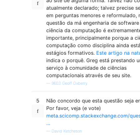
ao site de alguma forma. Talvez não c
atualmente declarado; talvez precise s
em perguntas menores e reformulado, 
questão da má engenharia de software
ciência da computação é extremament
importante, principalmente porque a ci
computação como disciplina ainda est
estágios formativos.
Este artigo na nat
indica o porquê. Greg está prestando 
serviço à comunidade de ciências
computacionais através de seu site.
—
9603 Geoff Oxberry
5
Não concordo que esta questão seja e
Por favor, veja (e vote)
meta.scicomp.stackexchange.com/ques
…
—
David Ketcheson