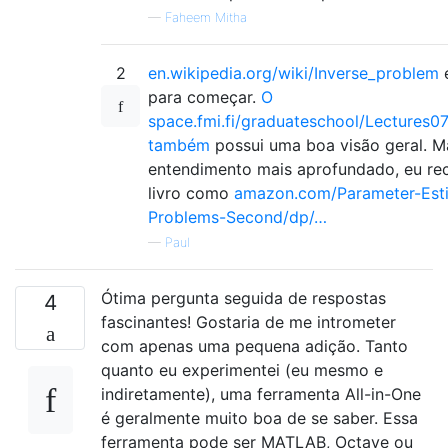
—
Faheem Mitha
2
en.wikipedia.org/wiki/Inverse_problem
é
para começar.
O
space.fmi.fi/graduateschool/Lectures0
também
possui uma boa visão geral. M
entendimento mais aprofundado, eu r
livro como
amazon.com/Parameter-Esti
Problems-Second/dp/…
—
Paul
Ótima pergunta seguida de respostas
4
fascinantes! Gostaria de me intrometer
com apenas uma pequena adição. Tanto
quanto eu experimentei (eu mesmo e
indiretamente), uma ferramenta All-in-One
é geralmente muito boa de se saber. Essa
ferramenta pode ser MATLAB, Octave ou