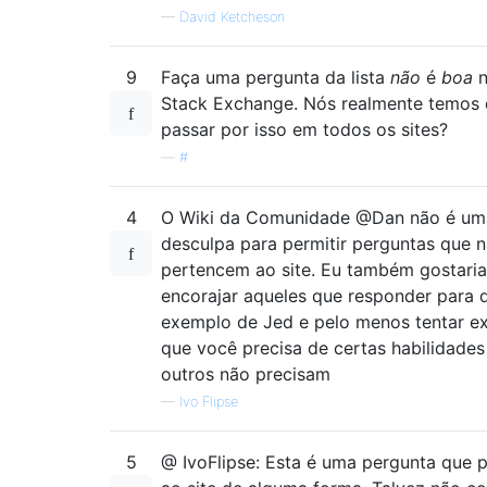
—
David Ketcheson
9
Faça uma pergunta da lista
não
é
boa
n
Stack Exchange. Nós realmente temos
passar por isso em todos os sites?
—
#
4
O Wiki da Comunidade @Dan não é um
desculpa para permitir perguntas que 
pertencem ao site. Eu também gostaria
encorajar aqueles que responder para 
exemplo de Jed e pelo menos tentar ex
que você precisa de certas habilidades
outros não precisam
—
Ivo Flipse
5
@ IvoFlipse: Esta é uma pergunta que 