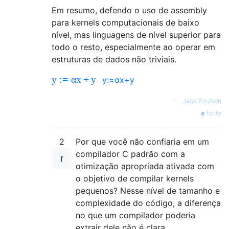
Em resumo, defendo o uso de assembly
para kernels computacionais de baixo
nível, mas linguagens de nível superior para
todo o resto, especialmente ao operar em
estruturas de dados não triviais.
y
:
=
α
x
+
y
y
:=
α
x
+
y
—
Jack Poulson
fonte
2
Por que você não confiaria em um
compilador C padrão com a
otimização apropriada ativada com
o objetivo de compilar kernels
pequenos? Nesse nível de tamanho e
complexidade do código, a diferença
no que um compilador poderia
extrair dele não é clara.