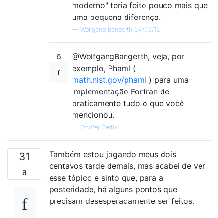
moderno" teria feito pouco mais que
uma pequena diferença.
—
Wolfgang Bangerth 24/03/12
6
@WolfgangBangerth, veja, por
exemplo, Phaml (
math.nist.gov/phaml
) para uma
implementação Fortran de
praticamente tudo o que você
mencionou.
—
Ondřej Čertík
Também estou jogando meus dois
31
centavos tarde demais, mas acabei de ver
esse tópico e sinto que, para a
posteridade, há alguns pontos que
precisam desesperadamente ser feitos.