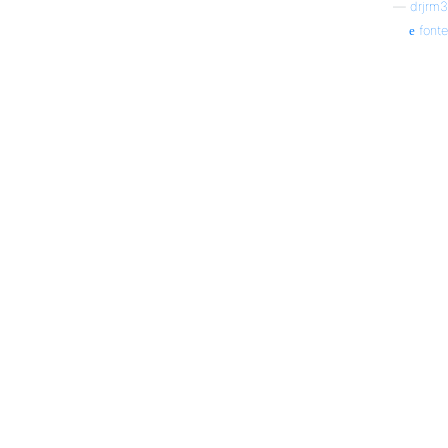
—
drjrm3
fonte