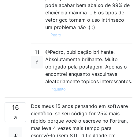
pode acabar bem abaixo de 99% de
eficiência máxima ... E os tipos de
vetor gcc tornam o uso intrínseco
um problema não :) :)
—
Pedro
11
@Pedro, publicação brilhante.
Absolutamente brilhante. Muito
obrigado pela postagem. Apenas o
encontrei enquanto vasculhava
aleatoriamente tópicos interessantes.
—
Inquérito
Dos meus 15 anos pensando em software
16
científico: se seu código for 25% mais
rápido porque você o escreve no Fortran,
mas leva 4 vezes mais tempo para
escrevê-lo (sem STL, dificuldade em