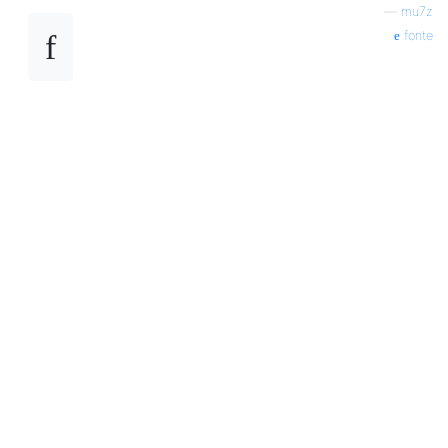
—
mu7z
fonte