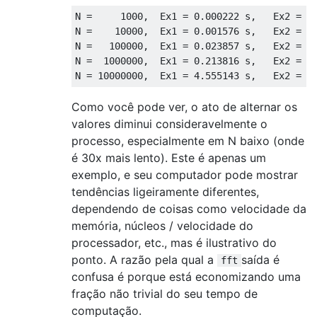
N
=
1000
,
Ex1
=
0.000222
s
,
Ex2
=
0
N
=
10000
,
Ex1
=
0.001576
s
,
Ex2
=
0
N
=
100000
,
Ex1
=
0.023857
s
,
Ex2
=
0
N
=
1000000
,
Ex1
=
0.213816
s
,
Ex2
=
0
N
=
10000000
,
Ex1
=
4.555143
s
,
Ex2
=
7
Como você pode ver, o ato de alternar os
valores diminui consideravelmente o
processo, especialmente em N baixo (onde
é 30x mais lento). Este é apenas um
exemplo, e seu computador pode mostrar
tendências ligeiramente diferentes,
dependendo de coisas como velocidade da
memória, núcleos / velocidade do
processador, etc., mas é ilustrativo do
ponto. A razão pela qual a
saída é
fft
confusa é porque está economizando uma
fração não trivial do seu tempo de
computação.