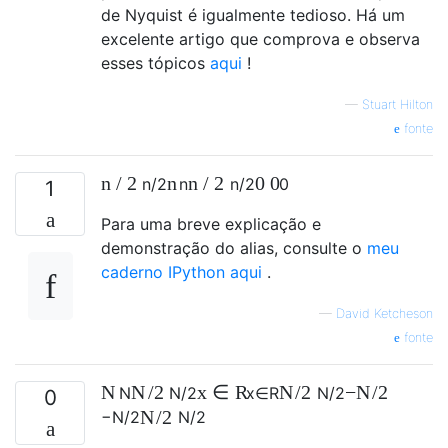
de Nyquist é igualmente tedioso. Há um
excelente artigo que comprova e observa
esses tópicos
aqui
!
—
Stuart Hilton
fonte
n
/
2
n
n
/
2
0 0
n
/
2
n
n
/
2
0
1
Para uma breve explicação e
demonstração do alias, consulte o
meu
caderno IPython aqui
.
—
David Ketcheson
fonte
N
N
/
2
x
∈
R
N
/
2
−
N
/
2
N
N
/
2
x
∈
R
N
/
2
0
N
/
2
−
N
/
2
N
/
2