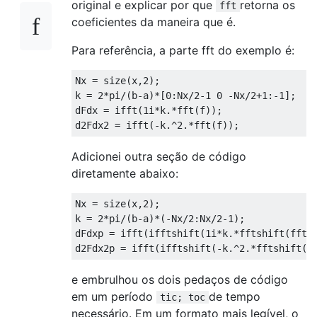
original e explicar por que
retorna os
fft
coeficientes da maneira que é.
Para referência, a parte fft do exemplo é:
Nx
=
size
(
x
,
2
)
;
k
=
2
*
pi
/
(
b
-
a
)
*
[
0
:
Nx
/
2-1
0
-
Nx
/
2+1
:
-1
]
;
dFdx
=
ifft
(
1i
*
k
.*
fft
(
f
))
;
d2Fdx2
=
ifft
(
-
k
.^
2.
*
fft
(
f
))
;
Adicionei outra seção de código
diretamente abaixo:
Nx
=
size
(
x
,
2
)
;
k
=
2
*
pi
/
(
b
-
a
)
*
(
-
Nx
/
2
:
Nx
/
2-1
)
;
dFdxp
=
ifft
(
ifftshift
(
1i
*
k
.*
fftshift
(
fft
(
d2Fdx2p
=
ifft
(
ifftshift
(
-
k
.^
2.
*
fftshift
(
f
e embrulhou os dois pedaços de código
em um período
de tempo
tic; toc
necessário. Em um formato mais legível, o