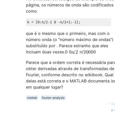
página, os números de onda são codificados
como
k
=
[
0
:
n
/
2-1
0
-
n
/
2+1
:
-1
]
;
que é o mesmo que o primeiro, mas com o
número onda (o "número máximo de ondas")
substituído por . Parece estranho que eles
n
/
2
0
0
incluam duas vezes.
0
0
n
/
2
0
0
Parece que a ordem correta é necessária par
obter derivadas através de transformadas de
Fourier, conforme descrito no wikibook. Qual
delas está correta e o MATLAB documenta is
em qualquer lugar?
matlab
fourier-analysis
—
Dú
f