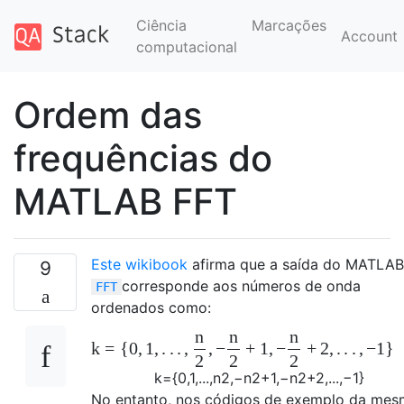
Ciência
Marcações
Account
computacional
Ordem das
frequências do
MATLAB FFT
Este wikibook
afirma que a saída do MATLAB
9
corresponde aos números de onda
FFT
ordenados como:
n
n
n
k
=
{
0
,
1
,
.
.
.
,
,
−
+
1
,
−
+
2
,
.
.
.
,
−
1
}
2
2
2
k
=
{
0
,
1
,
.
.
.
,
n
2
,
−
n
2
+
1
,
−
n
2
+
2
,
.
.
.
,
−
1
}
No entanto, nos códigos de exemplo da me