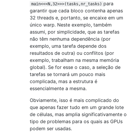
        if ( threadIdx.x == 0 ) {

para
main<<<N,32>>>(tasks,nr_tasks)
garantir que cada bloco contenha apenas
            /* Get a hold of the task mutex
32 threads e, portanto, se encaixe em um
            cuda_mutex_lock( &tasks_mutex )
único warp. Neste exemplo, também
assumi, por simplicidade, que as tarefas
            /* Store the next task in the s
não têm nenhuma dependência (por
               threads in this warp can see
            task_id = next_task;

exemplo, uma tarefa depende dos
resultados de outra) ou conflitos (por
            /* Increase the task counter. *
exemplo, trabalham na mesma memória
            next_tast += 1;

global). Se for esse o caso, a seleção de
tarefas se tornará um pouco mais
            /* Make sure those last two wri
complicada, mas a estrutura é
               be seen by everybody. */

essencialmente a mesma.
            __threadfence();

Obviamente, isso é mais complicado do
            /* Unlock the task mutex. */

que apenas fazer tudo em um grande lote
            cuda_mutex_unlock( &tasks_mutex
de células, mas amplia significativamente o
            }

tipo de problemas para os quais as GPUs
podem ser usadas.
        /* As of here, all threads in this 