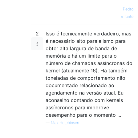
           got a valid task, perform it. */
—
Pedro
        if ( task_id < nr_tasks )

fonte
            task_do( &tasks[ task_id ] );

        } /* main loop. */

2
Isso é tecnicamente verdadeiro, mas
é necessário alto paralelismo para
obter alta largura de banda de
memória e há um limite para o
número de chamadas assíncronas do
kernel (atualmente 16). Há também
toneladas de comportamento não
documentado relacionado ao
agendamento na versão atual. Eu
aconselho contando com kernels
assíncronos para imporove
desempenho para o momento ...
—
Max Hutchinson