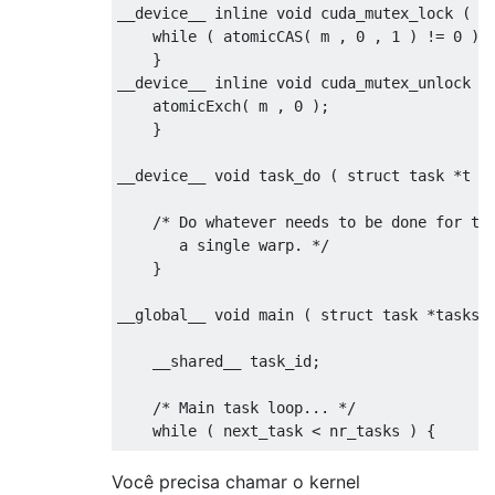
__device__ inline void cuda_mutex_lock ( in
    while ( atomicCAS( m , 0 , 1 ) != 0 );

    }

__device__ inline void cuda_mutex_unlock ( 
    atomicExch( m , 0 );

    }

__device__ void task_do ( struct task *t ) 
    /* Do whatever needs to be done for the
       a single warp. */

    }

__global__ void main ( struct task *tasks ,
    __shared__ task_id;

    /* Main task loop... */

    while ( next_task < nr_tasks ) {

        /* The first thread in this block i
Você precisa chamar o kernel