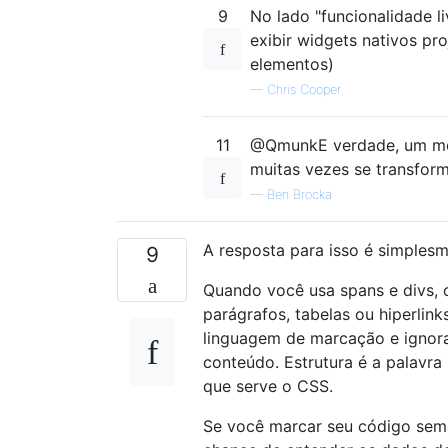
9
No lado "funcionalidade 
exibir widgets nativos p
elementos)
—
Chris Cooper
11
@QmunkE verdade, um mon
muitas vezes se transfo
—
Ben Brocka
A resposta para isso é simples
9
Quando você usa spans e divs, 
parágrafos, tabelas ou hiperli
linguagem de marcação e ignorar
conteúdo. Estrutura é a palavra
que serve o CSS.
Se você marcar seu código semâ