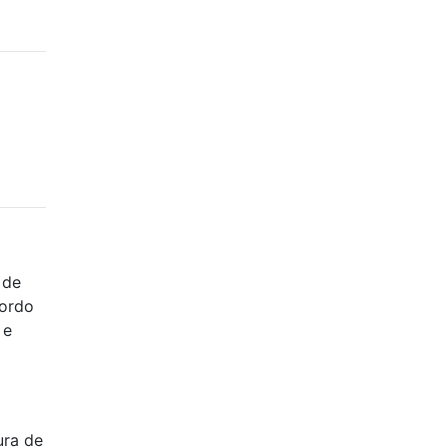
 de
cordo
 e
ura de