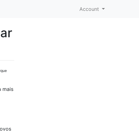
Account
ar
rque
a mais
novos