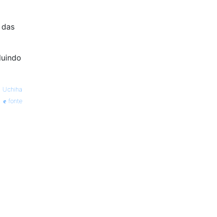
 das
luindo
 Uchiha
fonte