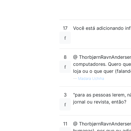
17
Você está adicionando i
8
@ ThorbjørnRavnAndersen:
computadores. Quero que 
loja ou o que quer (falan
—
Madara Uchiha
3
"para as pessoas lerem, 
jornal ou revista, então?
11
@ ThorbjørnRavnAndersen
humanas), por que eu adi