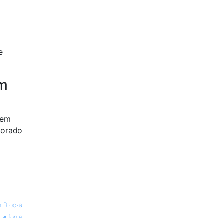
e
em
dem
norado
n Brocka
fonte