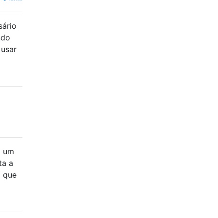
ário
ndo
 usar
o um
ta a
l que