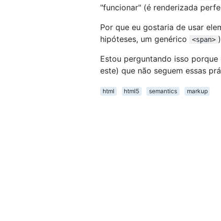
"funcionar" (é renderizada per
Por que eu gostaria de usar e
hipóteses, um genérico
<span>
Estou perguntando isso porque e
este) que não seguem essas pr
html
html5
semantics
markup