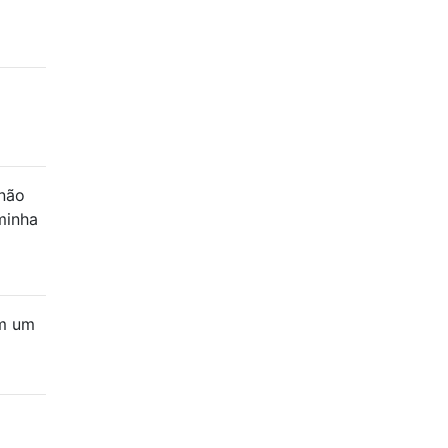
 não
minha
em um