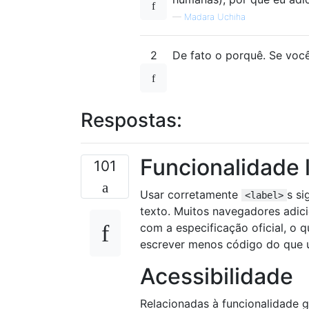
—
Madara Uchiha
2
De fato o porquê. Se você
Respostas:
Funcionalidade l
101
Usar corretamente
s si
<label>
texto. Muitos navegadores adici
com a especificação oficial, o 
escrever menos código do que u
Acessibilidade
Relacionadas à funcionalidade gr