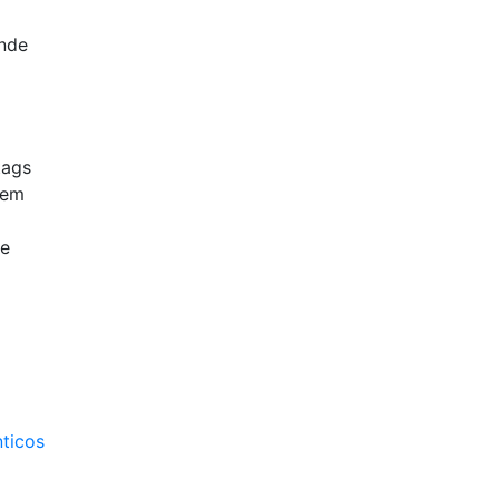
ende
tags
tem
de
ticos