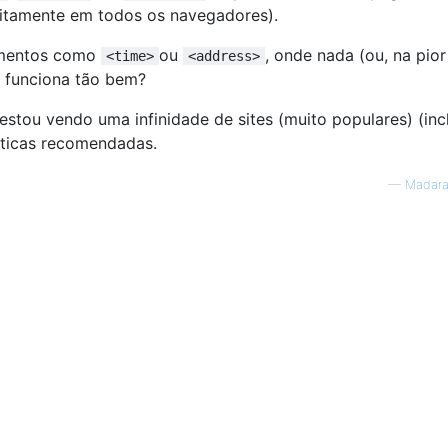
feitamente em todos os navegadores).
lementos como
ou
, onde nada (ou, na pior
<time>
<address>
) funciona tão bem?
stou vendo uma infinidade de sites (muito populares) (inc
áticas recomendadas.
—
Madara