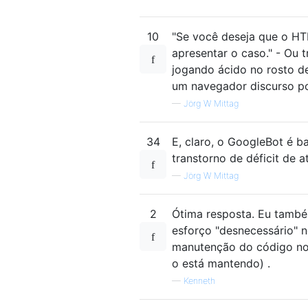
10
"Se você deseja que o HT
apresentar o caso." - Ou 
jogando ácido no rosto de
um navegador discurso po
—
Jörg W Mittag
34
E, claro, o GoogleBot é 
transtorno de déficit de a
—
Jörg W Mittag
2
Ótima resposta. Eu també
esforço "desnecessário" no
manutenção do código no 
o está mantendo) .
—
Kenneth