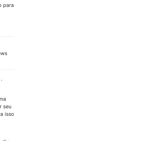
o para
ews
.
uma
r seu
a isso