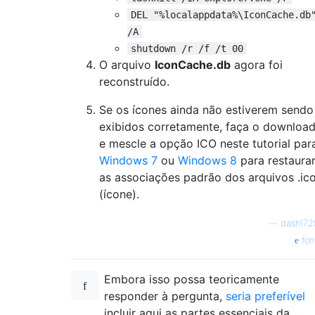
DEL "%localappdata%\IconCache.db
/A
shutdown /r /f /t 00
O arquivo
IconCache.db
agora foi
reconstruído.
Se os ícones ainda não estiverem sendo
exibidos corretamente, faça o downloa
e mescle a opção ICO neste tutorial par
Windows 7
ou
Windows 8
para restaura
as associações padrão dos arquivos .ic
(ícone).
—
dash172
fon
Embora isso possa teoricamente
responder à pergunta,
seria preferível
incluir aqui as partes essenciais da