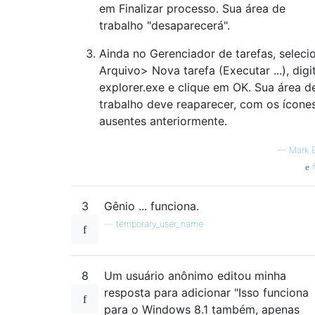
em Finalizar processo. Sua área de
trabalho "desaparecerá".
Ainda no Gerenciador de tarefas, seleci
Arquivo> Nova tarefa (Executar ...), digi
explorer.exe e clique em OK. Sua área d
trabalho deve reaparecer, com os ícone
ausentes anteriormente.
—
Mark 
f
3
Gênio ... funciona.
—
temporary_user_name
8
Um usuário anônimo editou minha
resposta para adicionar "Isso funciona
para o Windows 8.1 também, apenas