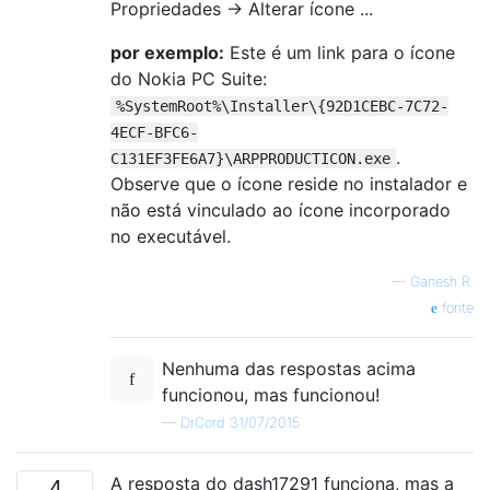
Propriedades → Alterar ícone ...
por exemplo:
Este é um link para o ícone
do Nokia PC Suite:
%SystemRoot%\Installer\{92D1CEBC-7C72-
4ECF-BFC6-
.
C131EF3FE6A7}\ARPPRODUCTICON.exe
Observe que o ícone reside no instalador e
não está vinculado ao ícone incorporado
no executável.
—
Ganesh R.
fonte
Nenhuma das respostas acima
funcionou, mas funcionou!
—
DrCord 31/07/2015
A resposta do dash17291 funciona, mas a
4