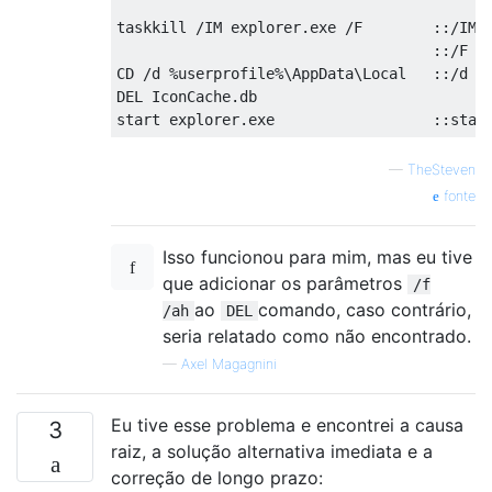
taskkill /IM explorer.exe /F        ::/IM =
                                    ::/F = 
CD /d %userprofile%\AppData\Local   ::/d  =
DEL IconCache.db 

—
TheSteven
fonte
Isso funcionou para mim, mas eu tive
que adicionar os parâmetros
/f
ao
comando, caso contrário,
/ah
DEL
seria relatado como não encontrado.
—
Axel Magagnini
Eu tive esse problema e encontrei a causa
3
raiz, a solução alternativa imediata e a
correção de longo prazo: