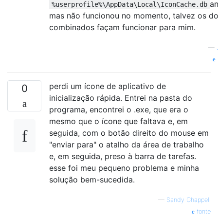
an
%userprofile%\AppData\Local\IconCache.db
mas não funcionou no momento, talvez os do
combinados façam funcionar para mim.
—
perdi um ícone de aplicativo de
0
inicialização rápida. Entrei na pasta do
programa, encontrei o .exe, que era o
mesmo que o ícone que faltava e, em
seguida, com o botão direito do mouse em
"enviar para" o atalho da área de trabalho
e, em seguida, preso à barra de tarefas.
esse foi meu pequeno problema e minha
solução bem-sucedida.
—
Sandy Chappell
fonte