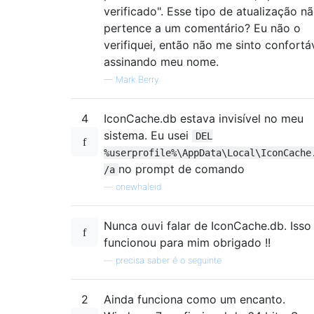
verificado". Esse tipo de atualização n
pertence a um comentário? Eu não o
verifiquei, então não me sinto confortá
assinando meu nome.
—
Mark Berry
4
IconCache.db estava invisível no meu
sistema. Eu usei
DEL
%userprofile%\AppData\Local\IconCache
no prompt de comando
/a
—
onewhaleid
Nunca ouvi falar de IconCache.db. Isso
funcionou para mim obrigado !!
—
precisa saber é o seguinte
2
Ainda funciona como um encanto.