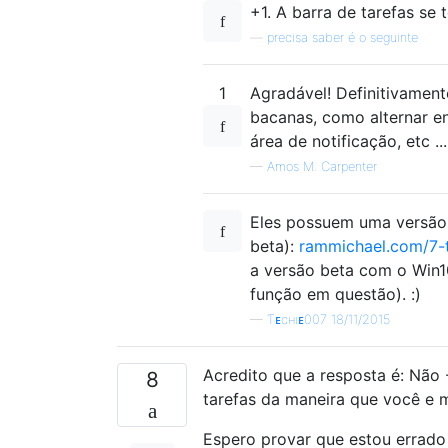
+1. A barra de tarefas se t
—
precisa saber é o seguinte
1
Agradável! Definitivame
bacanas, como alternar en
área de notificação, etc ..
—
Amos M. Carpenter
Eles possuem uma versão 
beta):
rammichael.com/7-
a versão beta com o Win1
função em questão). :)
—
Ƭᴇcʜιᴇ007 18/11/2015
Acredito que a resposta é: Não
8
tarefas da maneira que você e m
Espero provar que estou errado