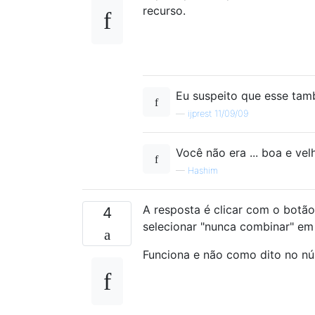
recurso.
Eu suspeito que esse tam
—
ijprest 11/09/09
Você não era ... boa e vel
—
Hashim
A resposta é clicar com o botão
4
selecionar "nunca combinar" em
Funciona e não como dito no nú