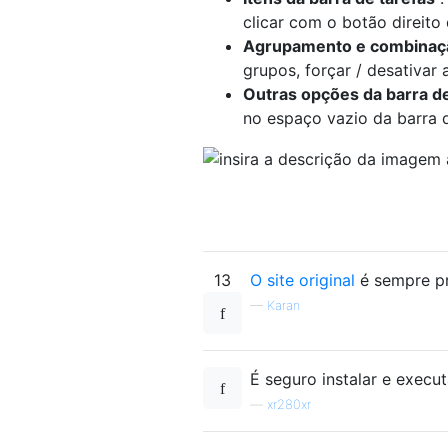
clicar com o botão direito
Agrupamento e combinaç
grupos, forçar / desativar
Outras opções da barra de
no espaço vazio da barra d
13
O site original
é sempre pr
—
Karan
É seguro instalar e execu
—
xr280xr