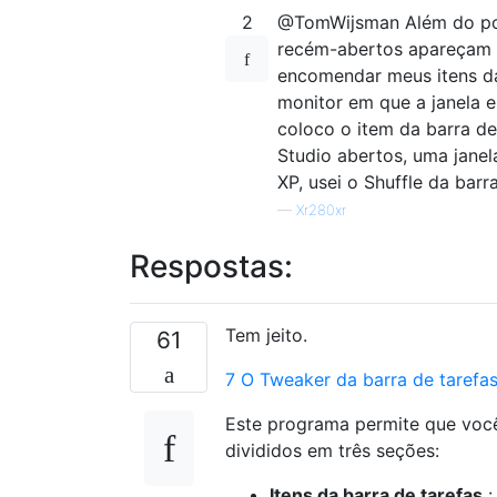
2
@TomWijsman Além do pont
recém-abertos apareçam à
encomendar meus itens da
monitor em que a janela e
coloco o item da barra de 
Studio abertos, uma jane
XP, usei o Shuffle da barr
—
Xr280xr
Respostas:
Tem jeito.
61
7 O Tweaker da barra de tarefa
Este programa permite que você
divididos em três seções:
Itens da barra de tarefas
: