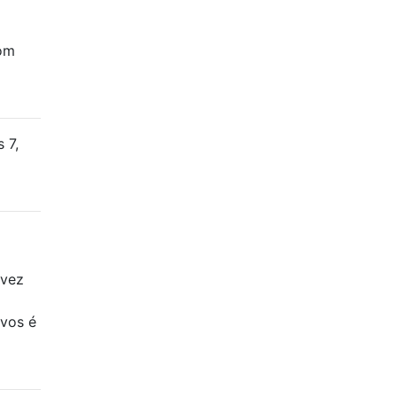
com
 7,
 vez
ivos é