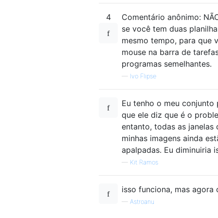
4
Comentário anônimo: NÃO, 
se você tem duas planilha
mesmo tempo, para que vo
mouse na barra de tarefas
programas semelhantes.
—
Ivo Flipse
Eu tenho o meu conjunto 
que ele diz que é o probl
entanto, todas as janela
minhas imagens ainda est
apalpadas. Eu diminuiria 
—
Kit Ramos
isso funciona, mas agora 
—
Astroanu