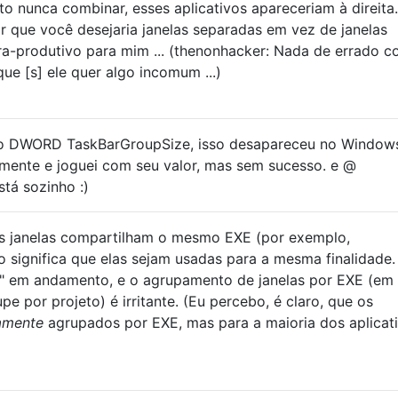
 nunca combinar, esses aplicativos apareceriam à direita.
r que você desejaria janelas separadas em vez de janelas
ra-produtivo para mim ... (thenonhacker: Nada de errado 
e [s] ele quer algo incomum ...)
tro DWORD TaskBarGroupSize, isso desapareceu no Windows
mente e joguei com seu valor, mas sem sucesso. e @
tá sozinho :)
s janelas compartilham o mesmo EXE (por exemplo,
o significa que elas sejam usadas para a mesma finalidade.
os" em andamento, e o agrupamento de janelas por EXE (em
pe por projeto) é irritante. (Eu percebo, é claro, que os
tamente
agrupados por EXE, mas para a maioria dos aplicat