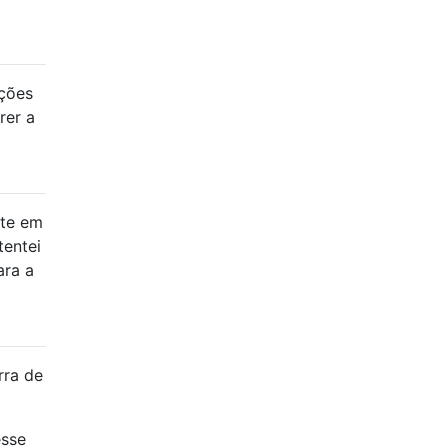
ções
rer a
nte em
tentei
ara a
rra de
esse