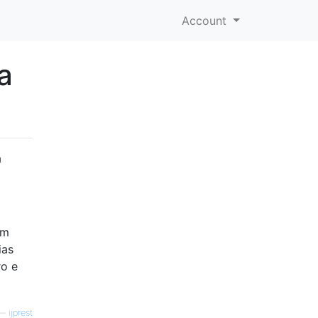
Account
a
a
um
ias
ro e
—
ijprest