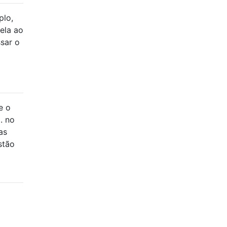
plo,
ela ao
sar o
e o
. no
as
stão