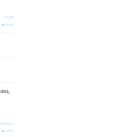
—
jmohr
fonte
ades,
bdulaziz
fonte