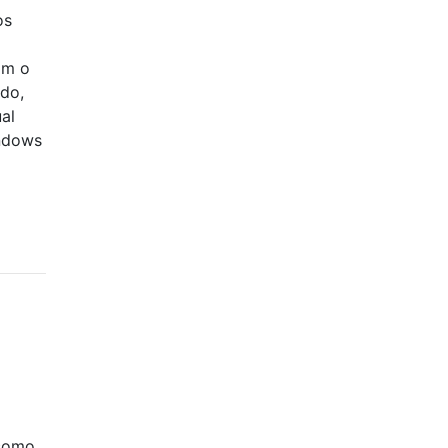
os
om o
rdo,
al
indows
 como