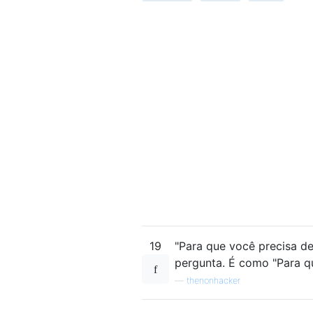
19
"Para que você precisa d
pergunta. É como "Para q
—
thenonhacker