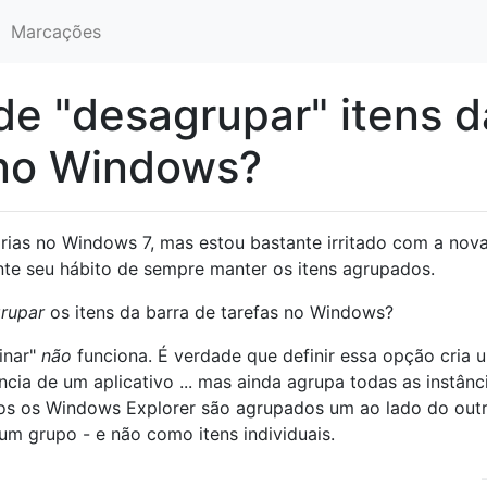
Marcações
e "desagrupar" itens d
 no Windows?
rias no Windows 7, mas estou bastante irritado com a nov
mente seu hábito de sempre manter os itens agrupados.
rupar
os itens da barra de tarefas no Windows?
inar"
não
funciona. É verdade que definir essa opção cria 
cia de um aplicativo ... mas ainda agrupa todas as instânc
os os Windows Explorer são agrupados um ao lado do out
m grupo - e não como itens individuais.