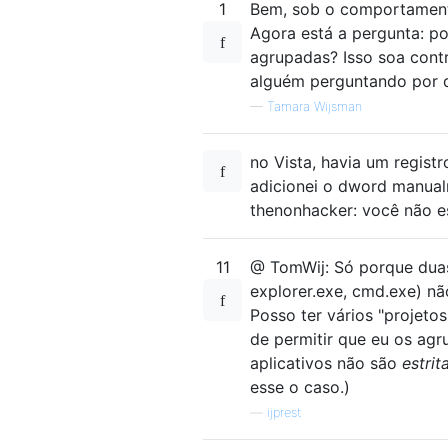
1
Bem, sob o comportamento
Agora está a pergunta: po
agrupadas? Isso soa cont
alguém perguntando por qu
—
Tamara Wijsman
no Vista, havia um regis
adicionei o dword manual
thenonhacker: você não es
11
@ TomWij: Só porque dua
explorer.exe, cmd.exe) nã
Posso ter vários "projet
de permitir que eu os agru
aplicativos não são
estri
esse o caso.)
—
ijprest