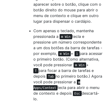
aparecer sobre o botão, clique com o
botão direito do mouse para abrir o
menu de contexto e clique em outro
lugar para dispensar o cardápio.
Com apenas o teclado, mantenha
pressionada a
tecla e
⊞ Win
pressione um número correspondente
a um dos botões da barra de tarefas -
por exemplo,
+
para acessar
⊞ Win
1
o primeiro botão. (Como alternativa,
você pode pressionar
+
⊞ Win
para focar a barra de tarefas e
T
depois
no primeiro botão.) Agora
Tab
você pode pressionar a
▤
tecla para abrir o menu
Apps/Context
de contexto e depois
descartá-
Esc
lo.