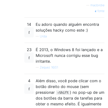
—
macbirdie
fonte
14
Eu adoro quando alguém encontra
soluções hacky como este :)
—
Urda
23
É 2013, o Windows 8 foi lançado e a
Microsoft nunca corrigiu esse bug
irritante.
—
Zequez 16/01
4
Além disso, você pode clicar com o
botão direito do mouse (sem
pressionar
) no pop-up de um
⇧Shift
dos botões da barra de tarefas para
obter o mesmo efeito. É igualmente