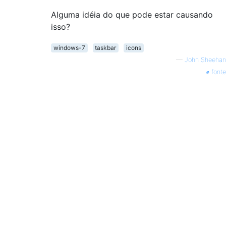
Alguma idéia do que pode estar causando
isso?
windows-7
taskbar
icons
—
John Sheehan
fonte