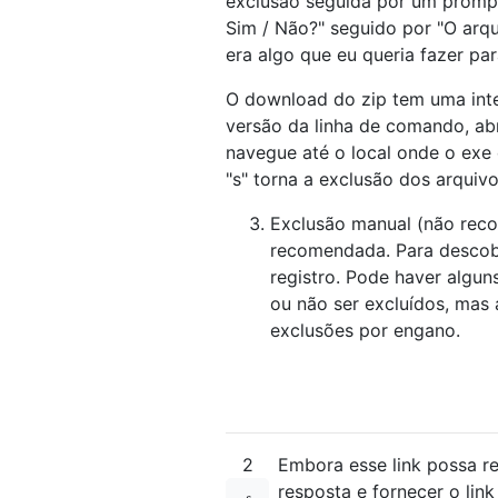
exclusão seguida por um prompt
Sim / Não?" seguido por "O arqui
era algo que eu queria fazer pa
O download do zip tem uma int
versão da linha de comando, a
navegue até o local onde o exe
"s" torna a exclusão dos arquivo
Exclusão manual (não rec
recomendada. Para descobr
registro. Pode haver algun
ou não ser excluídos, mas 
exclusões por engano.
2
Embora esse link possa re
resposta e fornecer o lin