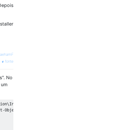
Depois
taller
raehamF
fonte
s". No
a um
ion\Installer\UserData\S-1-5-18\Patches\* -Name LocalPac
t-Object -ExpandProperty FullName
