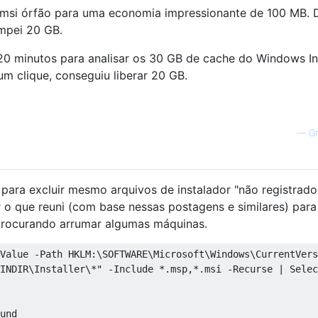
msi órfão para uma economia impressionante de 100 MB. 
impei 20 GB.
20 minutos para analisar os 30 GB de cache do Windows Ins
um clique, conseguiu liberar 20 GB.
—
G
para excluir mesmo arquivos de instalador "não registrado
 o que reuni (com base nessas postagens e similares) par
procurando arrumar algumas máquinas.
Value -Path HKLM:\SOFTWARE\Microsoft\Windows\CurrentVers
INDIR\Installer\*" -Include *.msp,*.msi -Recurse | Selec
und
