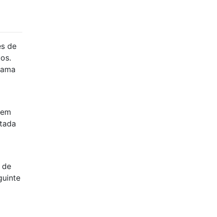
es de
dos.
grama
o
dem
rtada
 de
uinte