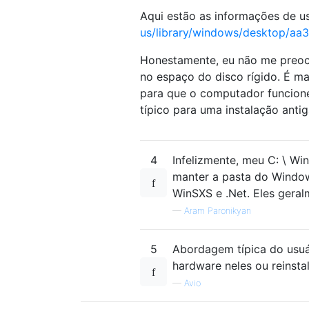
Aqui estão as informações de u
us/library/windows/desktop/a
Honestamente, eu não me preocu
no espaço do disco rígido. É m
para que o computador funcione
típico para uma instalação ant
4
Infelizmente, meu C: \ Wi
manter a pasta do Window
WinSXS e .Net. Eles gera
—
Aram Paronikyan
5
Abordagem típica do usu
hardware neles ou reinstal
—
Avio