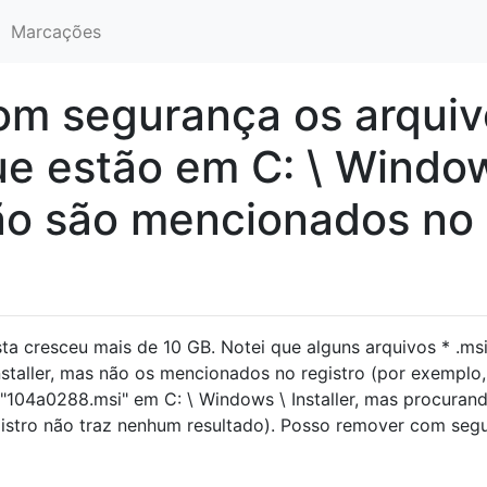
Marcações
om segurança os arquiv
que estão em C: \ Windo
 não são mencionados no
ta cresceu mais de 10 GB. Notei que alguns arquivos * .msi
staller, mas não os mencionados no registro (por exemplo,
104a0288.msi" em C: \ Windows \ Installer, mas procuran
gistro não traz nenhum resultado). Posso remover com seg