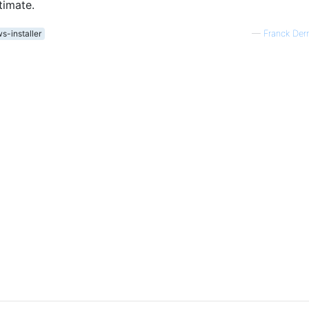
timate.
s-installer
—
Franck Der