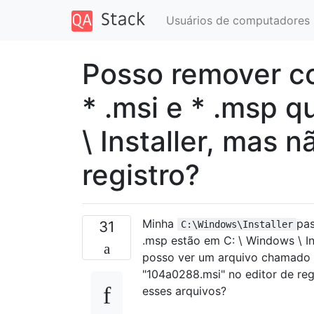
Usuários de computadores
Posso remover c
* .msi e * .msp 
\ Installer, mas
registro?
Minha
pas
31
C:\Windows\Installer
.msp estão em C: \ Windows \ In
posso ver um arquivo chamado "
"104a0288.msi" no editor de re
esses arquivos?