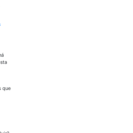
t
s
há
sta
s que