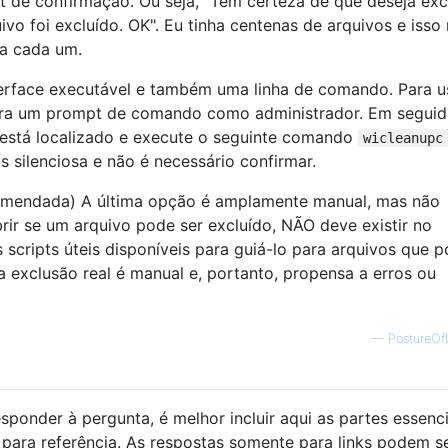
 de confirmação. Ou seja, "Tem certeza de que deseja excl
vo foi excluído. OK". Eu tinha centenas de arquivos e isso
ra cada um.
erface executável e também uma linha de comando. Para u
bra um prompt de comando como administrador. Em seguid
 está localizado e execute o seguinte comando
wicleanupc
s silenciosa e não é necessário confirmar.
omendada) A última opção é amplamente manual, mas não
ir se um arquivo pode ser excluído, NÃO deve existir no
s scripts úteis disponíveis para guiá-lo para arquivos que
a exclusão real é manual e, portanto, propensa a erros ou
—
PostureOf
sponder à pergunta, é melhor incluir aqui as partes essenci
k para referência. As respostas somente para links podem s