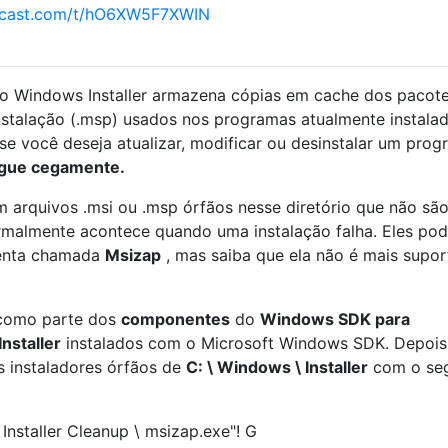
ncast.com/t/hO6XW5F7XWIN
o Windows Installer armazena cópias em cache dos pacot
nstalação (.msp) usados ​​nos programas atualmente instala
se você deseja atualizar, modificar ou desinstalar um pro
ague cegamente.
 arquivos .msi ou .msp órfãos nesse diretório que não sã
rmalmente acontece quando uma instalação falha. Eles po
enta chamada
Msizap
, mas saiba que ela não é mais supo
 como parte dos
componentes
do
Windows SDK para
nstaller
instalados com o Microsoft Windows SDK. Depois
s instaladores órfãos de
C: \ Windows \ Installer
com o seg
staller Cleanup \ msizap.exe"! G