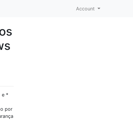
Account
os
ws
 e *
do por
urança