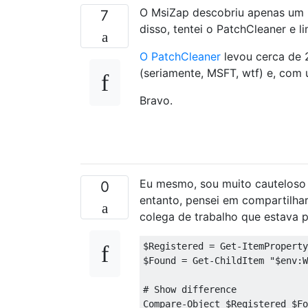
O MsiZap descobriu apenas um 
7
disso, tentei o PatchCleaner e l
O PatchCleaner
levou cerca de 
(seriamente, MSFT, wtf) e, com 
Bravo.
Eu mesmo, sou muito cauteloso 
0
entanto, pensei em compartilhar
colega de trabalho que estava 
$Registered = Get-ItemProperty
$Found = Get-ChildItem "$env:W
# Show difference

Compare-Object $Registered $Fo