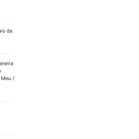
is da
aneira
o
. Meu /