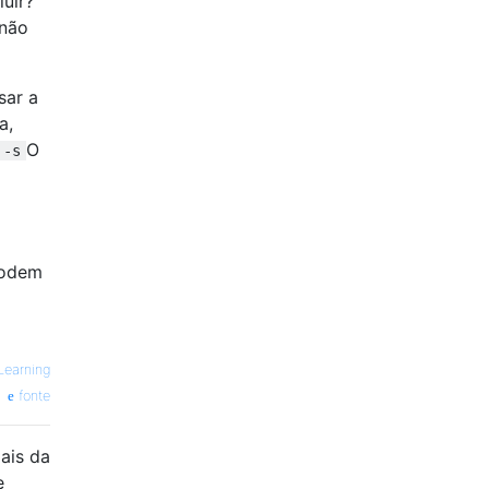
uir?
 não
sar a
a,
O
 -s
 podem
Learning
fonte
ais da
e