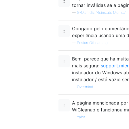
tornar inválidas se a pági
—
G-Man diz 'Reinstate Monica'
Obrigado pelo comentário
experiência usando uma d
—
PostureOfLearning
Bem, parece que há muitas
mais segura:
support.micr
instalador do Windows até
instalador / está vazio se
—
Overmind
A página mencionada por 
WiCleanup e funcionou mu
—
Yaba