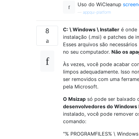
Uso do WiCleanup
scree
—
appqui-platform
C: \ Windows \ Installer
é onde 
8
instalação (.msi) e patches de i
Esses arquivos são necessários 
no seu computador.
Não os ap
Às vezes, você pode acabar com
limpos adequadamente. Isso no
ser removidos com uma ferram
pela Microsoft.
O Msizap
só pode ser baixado
desenvolvedores do Windows I
instalado, você pode remover o
comando:
"% PROGRAMFILES% \ Windows In