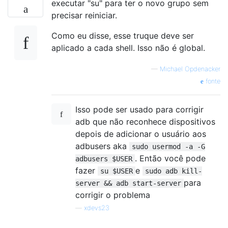
executar "su" para ter o novo grupo sem
precisar reiniciar.
Como eu disse, esse truque deve ser
aplicado a cada shell. Isso não é global.
—
Michael Opdenacker
fonte
Isso pode ser usado para corrigir
adb que não reconhece dispositivos
depois de adicionar o usuário aos
adbusers aka
sudo usermod -a -G
. Então você pode
adbusers $USER
fazer
e
su $USER
sudo adb kill-
para
server && adb start-server
corrigir o problema
—
xdevs23