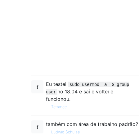
Eu testei
sudo usermod -a -G group
no 18.04 e saí e voltei e
user
funcionou.
—
Terrance
também com área de trabalho padrão?
—
Ludwig Schulze