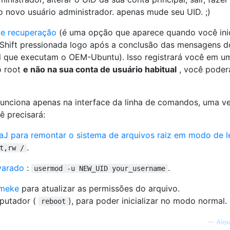
 o novo usuário administrador. apenas mude seu UID. ;)
e recuperação
(é uma opção que aparece quando você ini
Shift pressionada logo após a conclusão das mensagens d
 que executam o OEM-Ubuntu). Isso registrará você em u
o root
e não na sua conta de usuário habitual
, você poder
nciona apenas na interface da linha de comandos, uma v
ê precisará:
aJ para remontar o sistema de arquivos raiz em modo de le
.
t,rw /
varado
:
.
usermod -u NEW_UID your_username
imeke
para atualizar as permissões do arquivo.
mputador (
), para poder inicializar no modo normal.
reboot
—
Alex