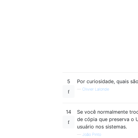
5
Por curiosidade, quais sã
—
Olivier Lalonde
14
Se você normalmente tro
de cópia que preserva o 
usuário nos sistemas.
—
João Pinto