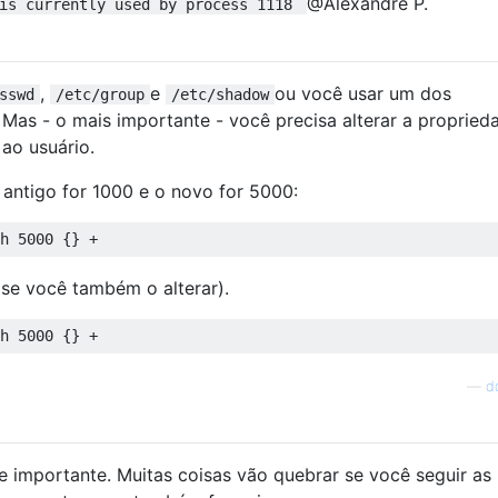
@Alexandre P.
 is currently used by process 1118
,
e
ou você usar um dos
sswd
/etc/group
/etc/shadow
. Mas - o mais importante - você precisa alterar a propried
ao usuário.
 antigo for 1000 e o novo for 5000:
se você também o alterar).
—
d
 importante. Muitas coisas vão quebrar se você seguir as