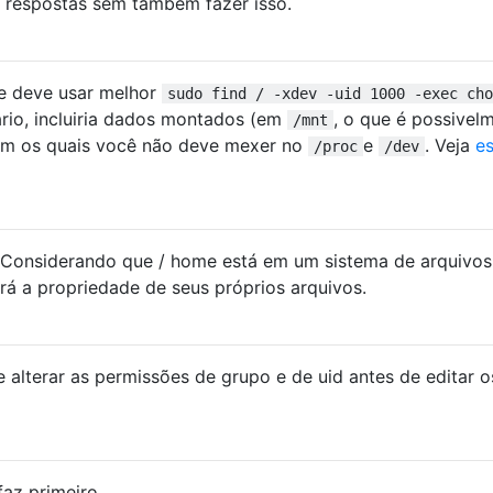
s respostas sem também fazer isso.
e deve usar melhor
sudo find / -xdev -uid 1000 -exec cho
ário, incluiria dados montados (em
, o que é possivel
/mnt
com os quais você não deve mexer no
e
. Veja
es
/proc
/dev
. Considerando que / home está em um sistema de arquivos
rá a propriedade de seus próprios arquivos.
 alterar as permissões de grupo e de uid antes de editar o
az primeiro.