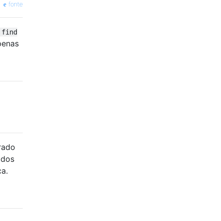
fonte
find
apenas
erado
 dos
ca.