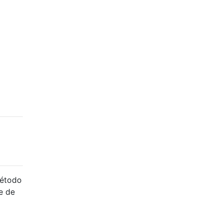
método
e de