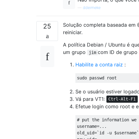
—
ddeimeke
Solução completa baseada em @
25
reiniciar.
A política Debian / Ubuntu é qu
um grupo
com ID de grupo
jim
Habilite a conta raiz
:
Se o usuário estiver logad
Vá para VT1:
Ctrl-Alt-F1
Efetue login como root e 
# put the information we 
username=...

old_uid=`id -u $username`