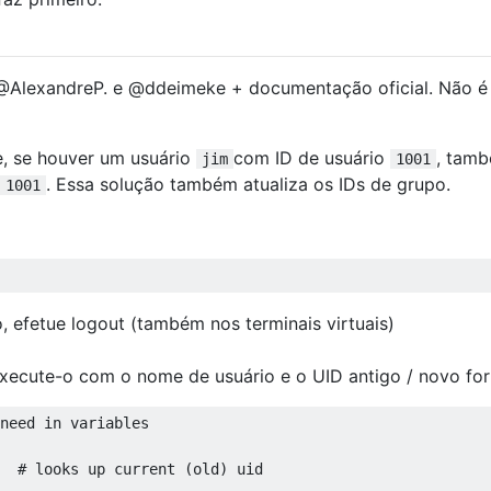
AlexandreP. e @ddeimeke + documentação oficial. Não é 
e, se houver um usuário
com ID de usuário
, tam
jim
1001
. Essa solução também atualiza os IDs de grupo.
1001
o, efetue logout (também nos terminais virtuais)
execute-o com o nome de usuário e o UID antigo / novo for
need in variables

  # looks up current (old) uid
