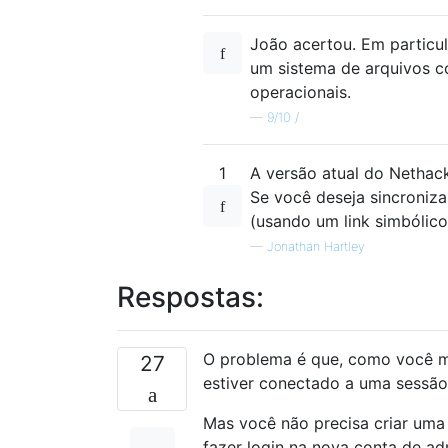
João acertou. Em particu
um sistema de arquivos c
operacionais.
—
9/10 /
1
A versão atual do Nethack
Se você deseja sincroniza
(usando um link simbólico
—
Jonathan Hartley
Respostas:
O problema é que, como você me
27
estiver conectado a uma sessão.
Mas você não precisa criar uma 
fazer login na nova conta de admi