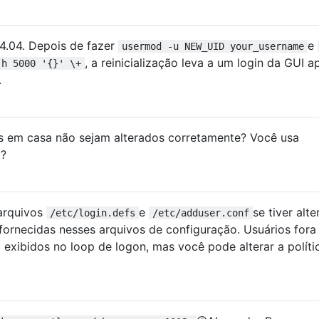
4.04. Depois de fazer
e
usermod -u NEW_UID your_username
, a reinicialização leva a um login da GUI 
-h 5000 '{}' \+
.
os em casa não sejam alterados corretamente? Você usa
a?
 arquivos
e
se tiver alt
/etc/login.defs
/etc/adduser.conf
s fornecidas nesses arquivos de configuração. Usuários fora
o exibidos no loop de logon, mas você pode alterar a políti