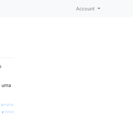
Account
o
m uma
—
ændrük
fonte