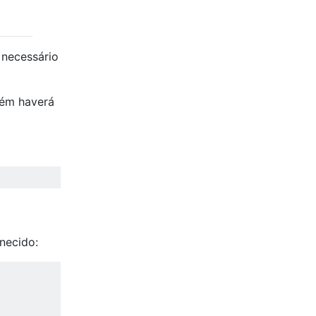
necessário
bém haverá
necido: