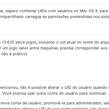
lar, espero combinar UIDs com usuários no Mac OS X, para
ompartilhado carregue as permissões pretendidas nos sis
 (3.6.0) salva jogos, incluindo o uid atual no nome do arqu
r um jogo salvo entre máquinas, precisa corresponder aos 
 não é prático)
ncionou, não é possível alterar o UID do usuário quando 
 Você precisa usar outra conta de usuário para continuar.
nova conta de usuário, promovê-la para administrador, sair
nistrador, alterar o UID da sua conta principal, sair, fazer