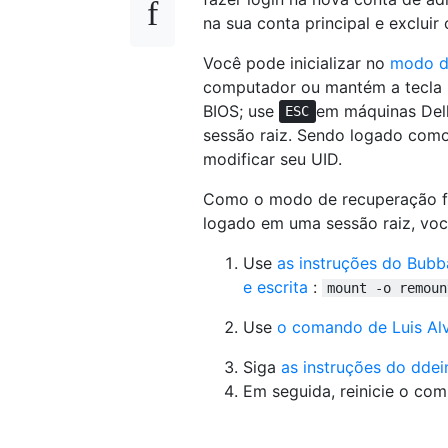
na sua conta principal e excluir
Você pode inicializar no
modo d
computador ou mantém a tecla 
BIOS; use
em máquinas Dell
ESC
sessão raiz. Sendo logado com
modificar seu UID.
Como o modo de recuperação fu
logado em uma sessão raiz, voc
Use
as instruções do Bubb
e escrita
:
mount -o remoun
Use
o comando de Luis Al
Siga
as instruções do dde
Em seguida, reinicie o co