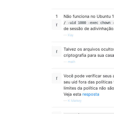
1
Não funciona no Ubuntu 1
/ -uid 1000 -exec chown 
de sessão de adivinhação
—
Kay
Talvez os arquivos ocult
criptografia para sua cas
—
math
Você pode verificar seus
seu uid fora das política
limites da política não sã
Veja esta
resposta
—
K Markey