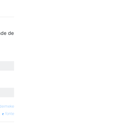
ade de
deimeke
fonte