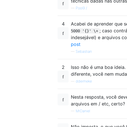
técnicas dadas nas outra
—
Pool9 /
4
Acabei de aprender que s
; caso contr
5000 '{}' \+
indesejável) e arquivos 
post
—
Sebastian
2
Isso não é uma boa ideia
diferente, você nem muda
—
ddeimeke
Nesta resposta, você deve
arquivos em / etc, certo?
—
MrDaniel
Não importa, o que você f