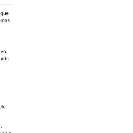
 que
temas
ivo.
uids.
ele
,
 login