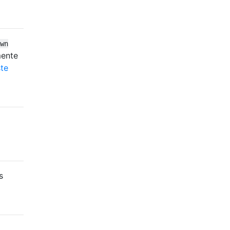
wn
mente
te
s