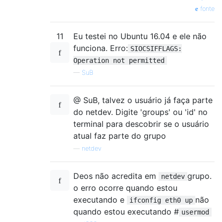
fonte
11
Eu testei no Ubuntu 16.04 e ele não
funciona. Erro:
SIOCSIFFLAGS:
Operation not permitted
—
SuB
@ SuB, talvez o usuário já faça parte
do netdev. Digite 'groups' ou 'id' no
terminal para descobrir se o usuário
atual faz parte do grupo
—
netdev
Deos não acredita em
grupo.
netdev
o erro ocorre quando estou
executando e
não
ifconfig eth0 up
quando estou executando #
usermod