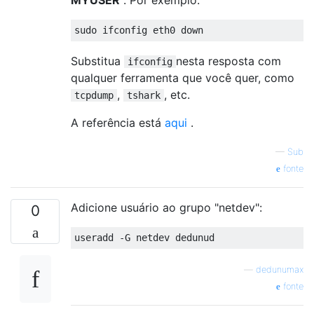
Substitua
nesta resposta com
ifconfig
qualquer ferramenta que você quer, como
,
, etc.
tcpdump
tshark
A referência está
aqui
.
—
Sub
fonte
Adicione usuário ao grupo "netdev":
0
—
dedunumax
fonte