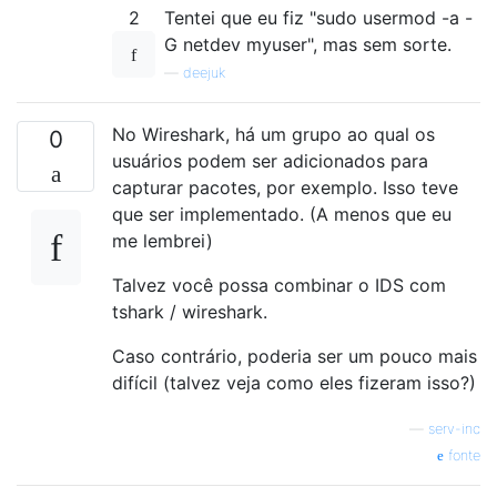
2
Tentei que eu fiz "sudo usermod -a -
G netdev myuser", mas sem sorte.
—
deejuk
No Wireshark, há um grupo ao qual os
0
usuários podem ser adicionados para
capturar pacotes, por exemplo. Isso teve
que ser implementado. (A menos que eu
me lembrei)
Talvez você possa combinar o IDS com
tshark / wireshark.
Caso contrário, poderia ser um pouco mais
difícil (talvez veja como eles fizeram isso?)
—
serv-inc
fonte