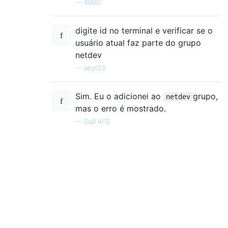
—
4BBD
digite id no terminal e verificar se o
usuário atual faz parte do grupo
netdev
—
abyt23
Sim. Eu o adicionei ao
grupo,
netdev
mas o erro é mostrado.
—
SuB 4/12