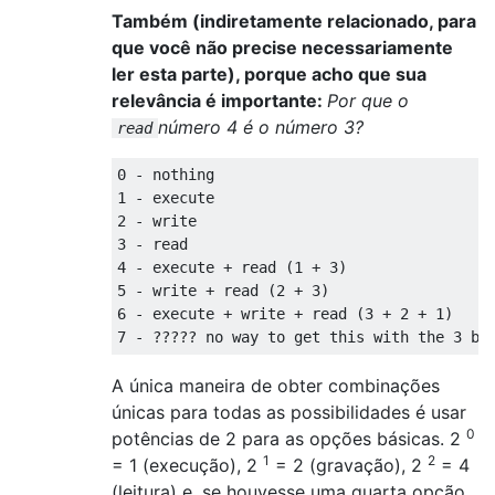
Também (indiretamente relacionado, para
que você não precise necessariamente
ler esta parte), porque acho que sua
relevância é importante:
Por que o
número 4 é o número 3?
read
0 - nothing

1 - execute

2 - write

3 - read

4 - execute + read (1 + 3)

5 - write + read (2 + 3)

6 - execute + write + read (3 + 2 + 1)

A única maneira de obter combinações
únicas para todas as possibilidades é usar
0
potências de 2 para as opções básicas. 2
1
2
= 1 (execução), 2
= 2 (gravação), 2
= 4
(leitura) e, se houvesse uma quarta opção