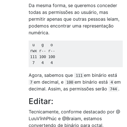
Da mesma forma, se queremos conceder
todas as permissões ao usuário, mas
permitir apenas que outras pessoas leiam,
podemos encontrar uma representação
numérica.
 u   g   o

rwx r-- r--

111 100 100

Agora, sabemos que
em binário está
111
em decimal, e
em binário está
em
7
100
4
decimal. Assim, as permissões serão
.
744
Editar:
Tecnicamente, conforme destacado por @
LưuVĩnhPhúc e @Braiam, estamos
convertendo de binário para octal,