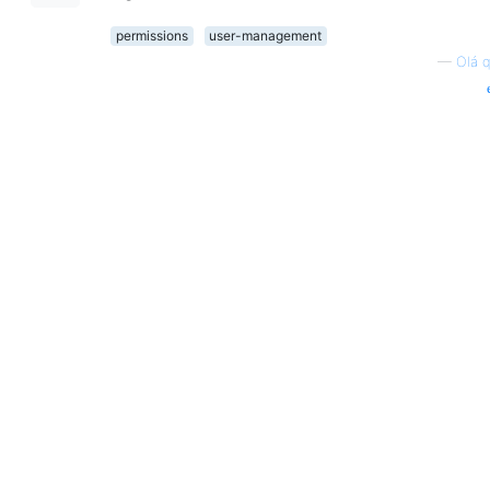
permissions
user-management
—
Olá q