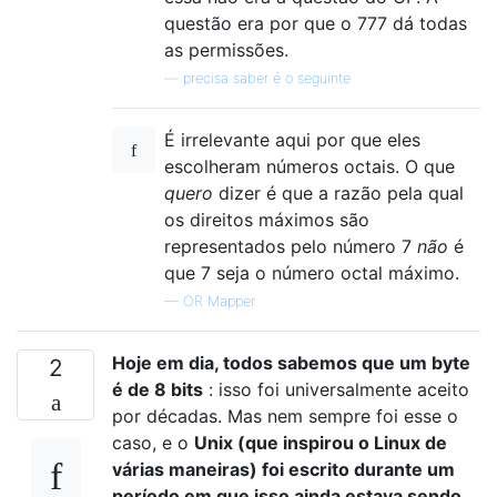
questão era por que o 777 dá todas
as permissões.
—
precisa saber é o seguinte
É irrelevante aqui por que eles
escolheram números octais. O que
quero
dizer é que a razão pela qual
os direitos máximos são
representados pelo número 7
não
é
que 7 seja o número octal máximo.
—
OR Mapper
Hoje em dia, todos sabemos que um byte
2
é de 8 bits
: isso foi universalmente aceito
por décadas. Mas nem sempre foi esse o
caso, e o
Unix (que inspirou o Linux de
várias maneiras) foi escrito durante um
período em que isso ainda estava sendo