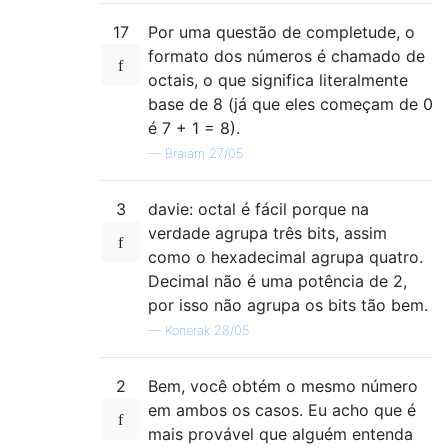
17
Por uma questão de completude, o
formato dos números é chamado de
octais, o que significa literalmente
base de 8 (já que eles começam de 0
é 7 + 1 = 8).
—
Braiam 27/05
3
davie: octal é fácil porque na
verdade agrupa três bits, assim
como o hexadecimal agrupa quatro.
Decimal não é uma potência de 2,
por isso não agrupa os bits tão bem.
—
Konerak 28/05
2
Bem, você obtém o mesmo número
em ambos os casos. Eu acho que é
mais provável que alguém entenda