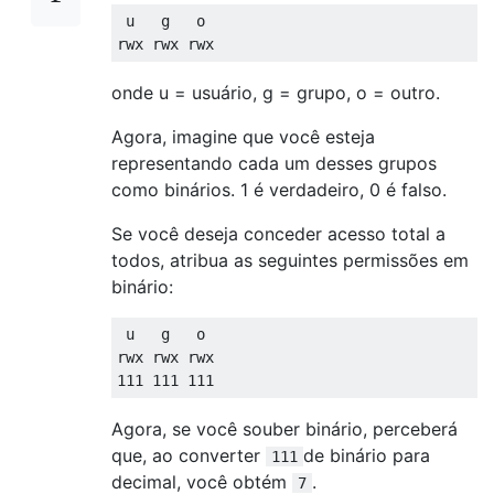
 u   g   o

onde u = usuário, g = grupo, o = outro.
Agora, imagine que você esteja
representando cada um desses grupos
como binários. 1 é verdadeiro, 0 é falso.
Se você deseja conceder acesso total a
todos, atribua as seguintes permissões em
binário:
 u   g   o

rwx rwx rwx

Agora, se você souber binário, perceberá
que, ao converter
de binário para
111
decimal, você obtém
.
7