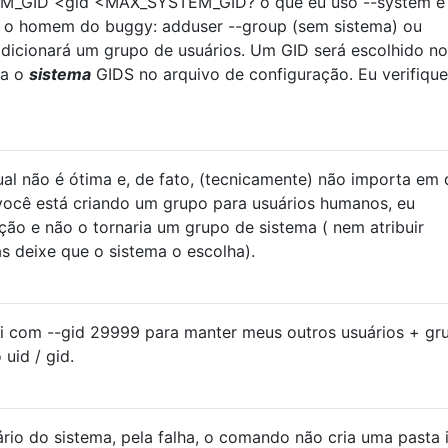
_GID <gid <MAX_SYSTEM_GID? o que eu uso --system e 
m o homem do buggy: adduser --group (sem sistema) ou
dicionará um grupo de usuários. Um GID será escolhido no
ra o
sistema
GIDS no arquivo de configuração. Eu verifique
al não é ótima e, de fato, (tecnicamente) não importa em
você está criando um grupo para usuários humanos, eu
ão e não o tornaria um grupo de sistema ( nem atribuir
s deixe que o sistema o escolha).
ei com --gid 29999 para manter meus outros usuários + gr
uid / gid.
io do sistema, pela falha, o comando não cria uma pasta i