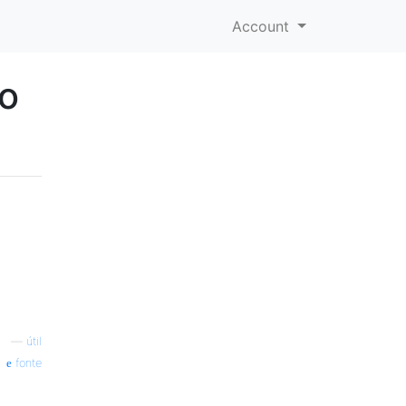
Account
ão
—
útil
fonte