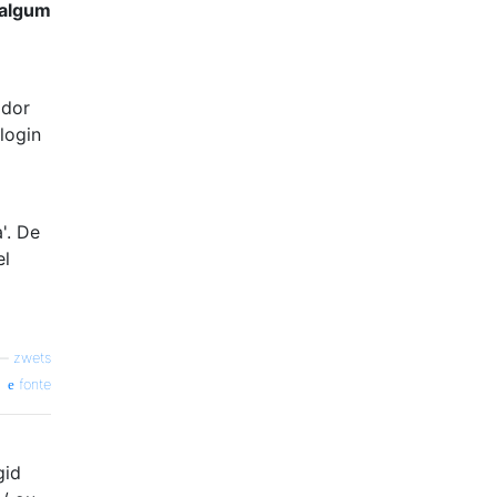
 algum
ador
login
'. De
el
—
zwets
fonte
gid