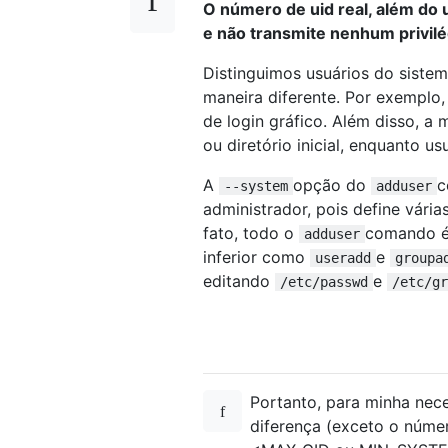
O número de uid real, além do 
e não transmite nenhum privilé
Distinguimos usuários do sistem
maneira diferente. Por exemplo,
de login gráfico. Além disso, a 
ou diretório inicial, enquanto 
A
opção do
c
--system
adduser
administrador, pois define vári
fato, todo o
comando é 
adduser
inferior como
e
useradd
groupa
editando
e
/etc/passwd
/etc/gr
Portanto, para minha nec
diferença (exceto o númer