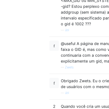
<MAX_GID ou MIN_SYSTEM
-gid? Estou perplexo co
addgroup (sem sistema) a
intervalo especificado pa
o gid é 1002 ???
—
útil
@useful A página de manu
faixa o GID é, mas como 
continuaria com a convenç
explicitamente um gid, ma
—
Zwets
Obrigado Zwets. Eu o cri
de usuários com o mesmo 
—
útil
2
Quando você cria um usuár