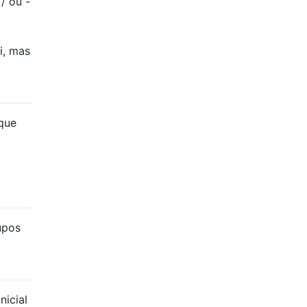
/ ou -
i, mas
 que
upos
nicial