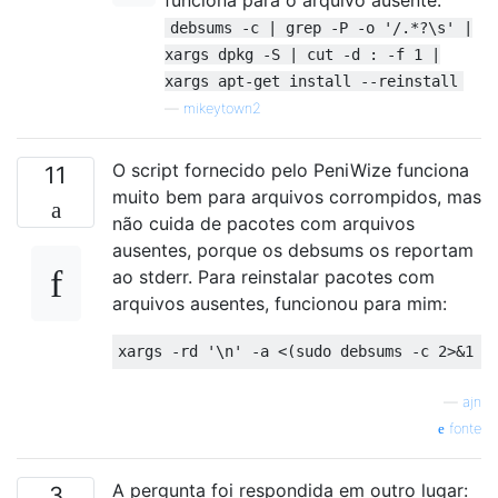
debsums -c | grep -P -o '/.*?\s' |
xargs dpkg -S | cut -d : -f 1 |
xargs apt-get install --reinstall
—
mikeytown2
O script fornecido pelo PeniWize funciona
11
muito bem para arquivos corrompidos, mas
não cuida de pacotes com arquivos
ausentes, porque os debsums os reportam
ao stderr. Para reinstalar pacotes com
arquivos ausentes, funcionou para mim:
xargs 
-
rd 
'\n'
-
a 
<(
sudo debsums 
-
c 
2
>&
1
|
—
ajn
fonte
A pergunta foi respondida em outro lugar:
3