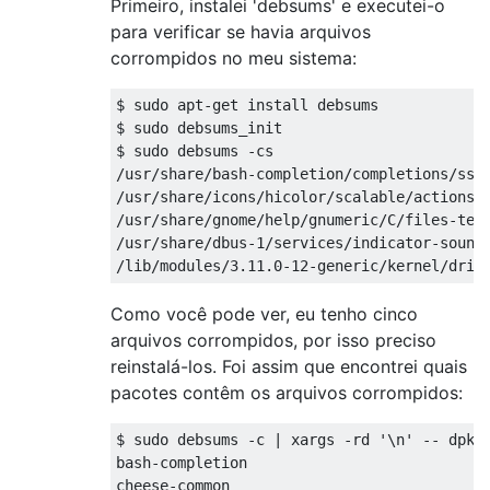
Primeiro, instalei 'debsums' e executei-o
para verificar se havia arquivos
corrompidos no meu sistema:
$ sudo apt-get install debsums

$ sudo debsums_init

$ sudo debsums -cs

/usr/share/bash-completion/completions/ssh

/usr/share/icons/hicolor/scalable/actions/c
/usr/share/gnome/help/gnumeric/C/files-text
/usr/share/dbus-1/services/indicator-sound.
Como você pode ver, eu tenho cinco
arquivos corrompidos, por isso preciso
reinstalá-los. Foi assim que encontrei quais
pacotes contêm os arquivos corrompidos:
$ sudo debsums -c | xargs -rd '\n' -- dpkg 
bash-completion

cheese-common
