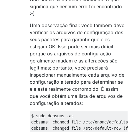
Setting up cheese-common (3.8.3-0ubuntu1) .
significa que nenhum erro foi encontrado.
Setting up gnumeric-doc (1.12.6-1) ...

:-)
Setting up linux-image-extra-3.11.0-12-gene
Running depmod.

Uma observação final: você também deve
update-initramfs: deferring update (hook wi
verificar os arquivos de configuração dos
Not updating initrd symbolic links since we
seus pacotes para garantir que eles
(3.11.0-12.19 was configured last, accordin
estejam OK. Isso pode ser mais difícil
Not updating image symbolic links since we 
(3.11.0-12.19 was configured last, accordin
porque os arquivos de configuração
Examining /etc/kernel/postinst.d.

geralmente mudam e as alterações são
run-parts: executing /etc/kernel/postinst.d
legítimas; portanto, você precisará
run-parts: executing /etc/kernel/postinst.d
inspecionar manualmente cada arquivo de
run-parts: executing /etc/kernel/postinst.d
configuração alterado para determinar se
update-initramfs: Generating /boot/initrd.i
ele está realmente corrompido. É assim
run-parts: executing /etc/kernel/postinst.d
que você obtém uma lista de arquivos de
run-parts: executing /etc/kernel/postinst.d
run-parts: executing /etc/kernel/postinst.d
configuração alterados:
Generating grub.cfg ...

Found linux image: /boot/vmlinuz-3.11.0-14-
$ sudo debsums -as

Found initrd image: /boot/initrd.img-3.11.0
debsums: changed file /etc/gnome/defaults.l
Found linux image: /boot/vmlinuz-3.11.0-12-
debsums: changed file /etc/default/rcS (fro