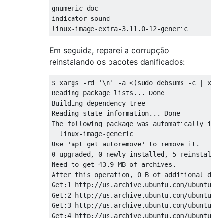
gnumeric-doc

indicator-sound

Em seguida, reparei a corrupção
reinstalando os pacotes danificados:
$ xargs -rd '\n' -a <(sudo debsums -c | xar
Reading package lists... Done

Building dependency tree       

Reading state information... Done

The following package was automatically ins
  linux-image-generic

Use 'apt-get autoremove' to remove it.

0 upgraded, 0 newly installed, 5 reinstalle
Need to get 43.9 MB of archives.

After this operation, 0 B of additional dis
Get:1 http://us.archive.ubuntu.com/ubuntu/ 
Get:2 http://us.archive.ubuntu.com/ubuntu/ 
Get:3 http://us.archive.ubuntu.com/ubuntu/ 
Get:4 http://us.archive.ubuntu.com/ubuntu/ 