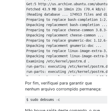
Get:5 http://us.archive.ubuntu.com/ubuntu/ 
Fetched 43.9 MB in 10min 23s (70.4 kB/s)   
(Reading database ... 174913 files and dire
Preparing to replace bash-completion 1:2.0-
Unpacking replacement bash-completion ...

Preparing to replace cheese-common 3.8.3-0u
Unpacking replacement cheese-common ...

Preparing to replace gnumeric-doc 1.12.6-1 
Unpacking replacement gnumeric-doc ...

Preparing to replace linux-image-extra-3.11
Unpacking replacement linux-image-extra-3.1
Examining /etc/kernel/postrm.d .

run-parts: executing /etc/kernel/postrm.d/i
run-parts: executing /etc/kernel/postrm.d/z
Preparing to replace indicator-sound 12.10.
Unpacking replacement indicator-sound ...

Por fim, verifiquei para garantir que
Processing triggers for man-db ...

nenhum arquivo corrompido permaneça:
Processing triggers for libglib2.0-0:i386 .
No such key 'auto-launch' in schema 'com.u
Processing triggers for hicolor-icon-theme 
Setting up bash-completion (1:2.0-1ubuntu3)
Não houve saída deste comando, o que