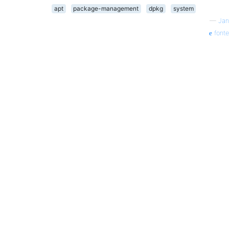
apt
package-management
dpkg
system
—
Jan
fonte