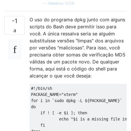
—
Melebius 12/09
O uso do programa dpkg junto com alguns
-1
scripts do Bash deve permitir isso para
você. A única ressalva seria se alguém
substituísse versões "limpas" dos arquivos
por versões "maliciosas". Para isso, você
precisaria obter somas de verificação MD5
válidas de um pacote novo. De qualquer
forma, aqui está o código do shell para
alcançar o que você deseja:
#!/bin/sh

PACKAGE_NAME="xterm"

for i in `sudo dpkg -L ${PACKAGE_NAME}`

do

    if ! [ -e $i ]; then

            echo "$i is a missing file in t
    fi
