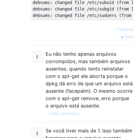
Found initrd image: /boot/initrd.img-3.11.0
debsums: changed file /etc/subuid (from log
Found memtest86+ image: /boot/memtest86+.bi
debsums: changed file /etc/subgid (from log
Found Windows 7 (loader) on /dev/sda1

done

—
PeniWize
fonte
Eu não tenho apenas arquivos
corrompidos, mas também arquivos
ausentes. quando tento reinstalar
com o apt-get ele aborta porque o
dpkg dá erro de que um arquivo está
ausente (facepalm). O mesmo ocorre
com o apt-get remove, erro porque
o arquivo está ausente.
—
Mark Jeronimus
Se você tiver mais de 1. Isso também
funciona para o arquivo ausente.