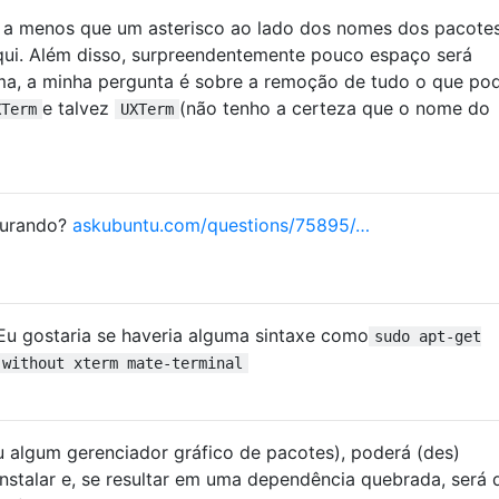
 a menos que um asterisco ao lado dos nomes dos pacote
aqui. Além disso, surpreendentemente pouco espaço será
rma, a minha pergunta é sobre a remoção de tudo o que po
e talvez
(não tenho a certeza que o nome do
XTerm
UXTerm
curando?
askubuntu.com/questions/75895/…
u gostaria se haveria alguma sintaxe como
sudo apt-get
-without xterm mate-terminal
u algum gerenciador gráfico de pacotes), poderá (des)
instalar e, se resultar em uma dependência quebrada, será