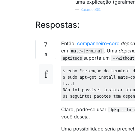
uma explicação (geralmen
—
Saiarcot895
Respostas:
Então,
companheiro-core
depe
7
em
. Uma
depend
mate-terminal
suporta um
aptitude
--without
$ echo "retenção do terminal d
$ sudo apt-get install mate-co
[...]

Não foi possível instalar algu
Claro, pode-se usar
dpkg --for
você deseja.
Uma possibilidade seria preenc