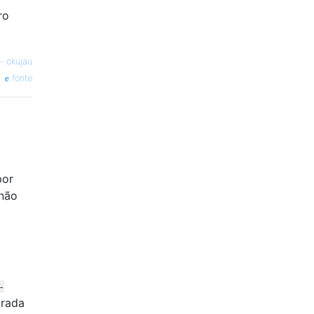
ro
—
ckujau
fonte
por
 não
-
trada