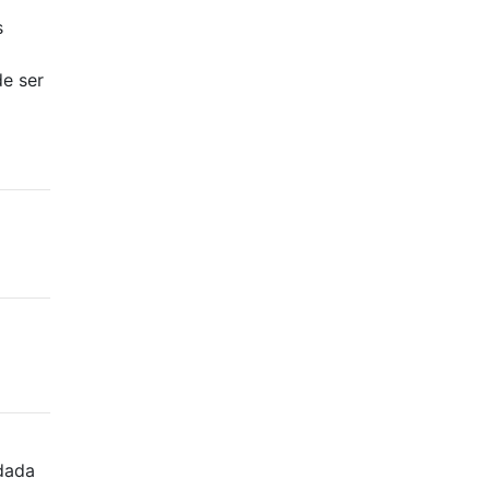
s
de ser
 dada