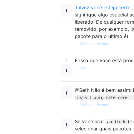
Talvez você esteja certo
,
signifique algo especial 
liberado. De qualquer fo
removido, por exemplo,
pacote para o último é)
—
Nickolai Leschov
1
É isso que você está pro
—
Seth
@Seth Não é bem assim: E
install xorg mate-core -
—
Nickolai Leschov
Se você usar
(o
aptitude
selecionar quais pacotes 