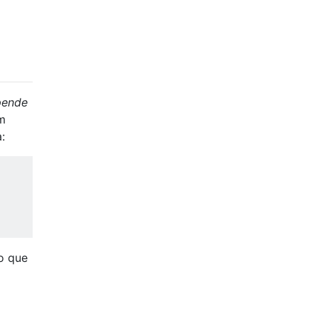
pende
m
:
so que