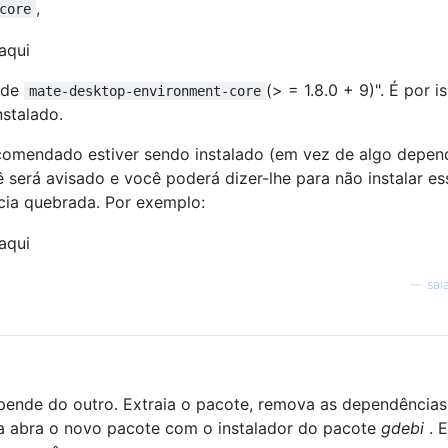
,
core
 de
(> = 1.8.0 + 9)". É por i
mate-desktop-environment-core
nstalado.
comendado estiver sendo instalado (em vez de algo depen
 será avisado e você poderá dizer-lhe para não instalar es
ia quebrada. Por exemplo:
—
sai
epende do outro. Extraia o pacote, remova as dependências
a abra o novo pacote com o instalador do pacote
gdebi
. E