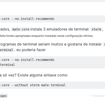
dados,
instala 3 emuladores de terminal:
,
mate-core
xterm
o falta fontes apropriadas enquanto instalado nesta configuração mínima.
ogramas de terminal seriam muitos e gostaria de instalar
. eu poderia fazer
erminal
-core --no-install-recommends

ma só vez? Existe alguma sintaxe como
kages
—
Nickolai