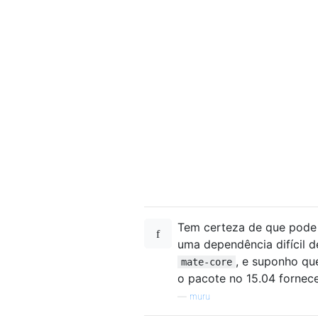
Tem certeza de que pod
uma dependência difícil 
, e suponho q
mate-core
o pacote no 15.04 fornece
—
muru