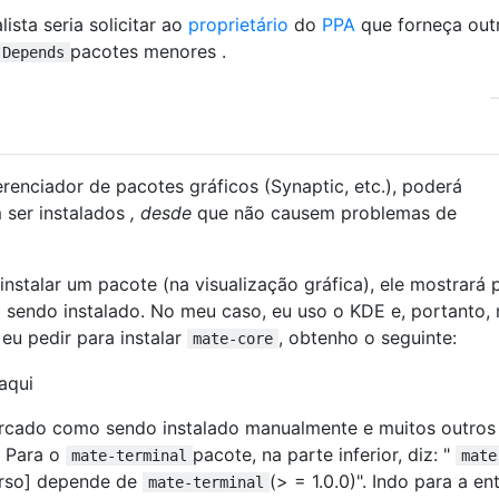
ista seria solicitar ao
proprietário
do
PPA
que forneça out
pacotes menores .
Depends
renciador de pacotes gráficos (Synaptic, etc.), poderá
 ser instalados
, desde
que não causem problemas de
 instalar um pacote (na visualização gráfica), ele mostrará 
sendo instalado. No meu caso, eu uso o KDE e, portanto,
u pedir para instalar
, obtenho o seguinte:
mate-core
rcado como sendo instalado manualmente e muitos outros
. Para o
pacote, na parte inferior, diz: "
mate-terminal
mate
erso] depende de
(> = 1.0.0)". Indo para a en
mate-terminal