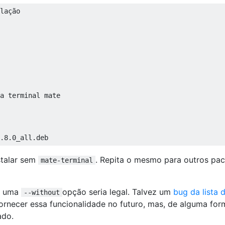
lação

a terminal mate

stalar sem
. Repita o mesmo para outros pa
mate-terminal
 e uma
opção seria legal. Talvez um
bug da lista 
--without
ornecer essa funcionalidade no futuro, mas, de alguma for
ado.