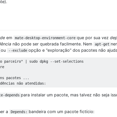
te).
nde
em
que por sua vez
de
mate-desktop-environment-core
ência
não pode ser quebrada facilmente. Nem
ne
apt-get
ou
opção e "exploração" dos pacotes não ajuda
--exclude
o parceiro" | sudo dpkg --set-selections

re

ns pacotes ...

para instalar um pacote, mas talvez não seja is
ce-depends
her a
bandeira com um pacote fictício:
Depends: