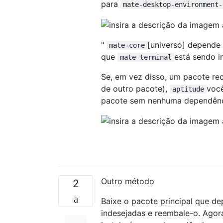
para
mate-desktop-environment-
"
[universo] depende
mate-core
que
está sendo i
mate-terminal
Se, em vez disso, um pacote re
de outro pacote),
você
aptitude
pacote sem nenhuma dependênc
Outro método
2
Baixe o pacote principal que d
indesejadas e reembale-o. Agor