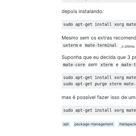
depois instalando:
Mesmo sem os extras recomen
e
uxterm
mate-terminal
, o últim
Suponha que eu decida que 3 pr
sem
e
mate-core
xterm
mate-t
sudo apt-get install xorg mate
mas é possível fazer isso de u
apt
package-management
metapac