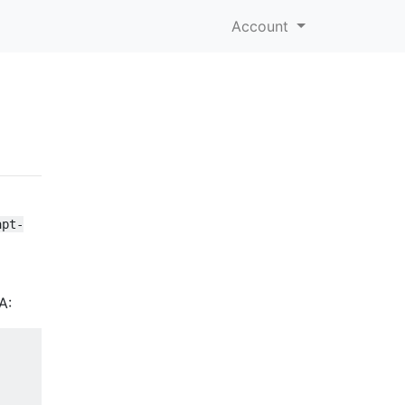
Account
apt-
A: