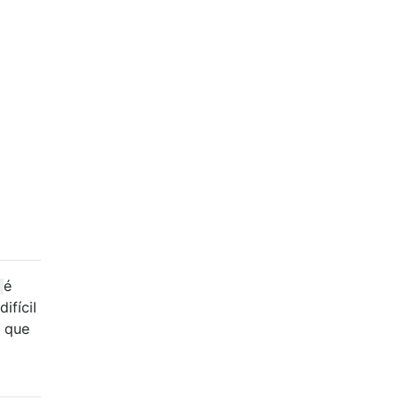
é
ifícil
o que