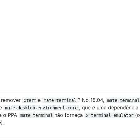
e remover
e
? No 15.04,
xterm
mate-terminal
mate-terminal
de
, que é uma dependência d
mate-desktop-environment-core
ue o PPA
não forneça
(
mate-terminal
x-terminal-emulator
).