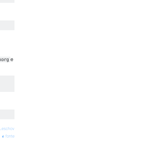
e
xorg
 Leschov
fonte