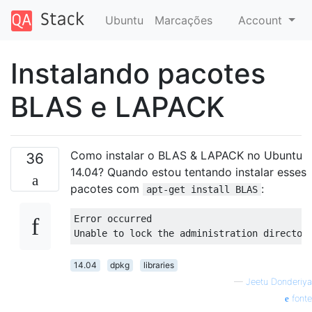
Ubuntu
Marcações
Account
Instalando pacotes
BLAS e LAPACK
Como instalar o BLAS & LAPACK no Ubuntu
36
14.04? Quando estou tentando instalar esses
pacotes com
:
apt-get install BLAS
Error occurred  

14.04
dpkg
libraries
—
Jeetu Donderiya
fonte