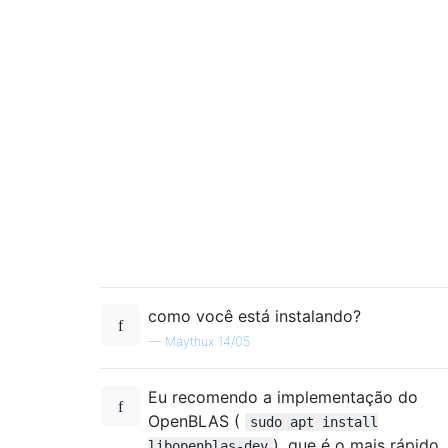
como você está instalando?
—
Maythux 14/05
Eu recomendo a implementação do
OpenBLAS (
sudo apt install
), que é o mais rápido
libopenblas-dev