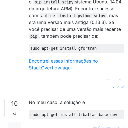
o
sistema Ubuntu 14.04
pip install scipy
da arquitetura ARM). Encontrei sucesso
com
, mas
apt-get install python-scipy
era uma versão mais antiga (0.13.3). Se
você precisar de uma versão mais recente
, também pode precisar de:
pip
Encontrei essas informações no
StackOverflow aqui
—
hamx0r
fonte
No meu caso, a solução é
10
—
KyungHoon Kim