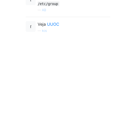
/etc/group
—
AB
Veja
UUOC
—
kos