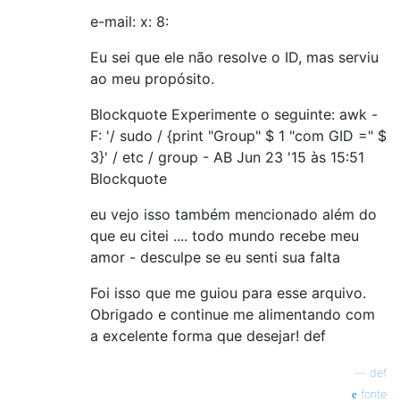
e-mail: x: 8:
Eu sei que ele não resolve o ID, mas serviu
ao meu propósito.
Blockquote Experimente o seguinte: awk -
F: '/ sudo / {print "Group" $ 1 "com GID =" $
3}' / etc / group - AB Jun 23 '15 às 15:51
Blockquote
eu vejo isso também mencionado além do
que eu citei .... todo mundo recebe meu
amor - desculpe se eu senti sua falta
Foi isso que me guiou para esse arquivo.
Obrigado e continue me alimentando com
a excelente forma que desejar! def
—
def
fonte