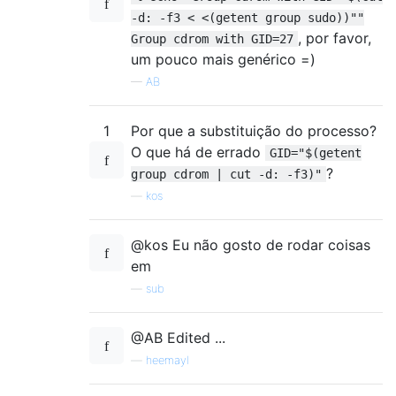
-d: -f3 < <(getent group sudo))""
, por favor,
Group cdrom with GID=27
um pouco mais genérico =)
—
AB
1
Por que a substituição do processo?
O que há de errado
GID="$(getent
?
group cdrom | cut -d: -f3)"
—
kos
@kos Eu não gosto de rodar coisas
em
—
sub
@AB Edited ...
—
heemayl