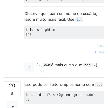
Observe que, para um nome de usuário,
isso é muito mais fácil. Use
:
id
$ id -u lightdm

—
muru
fonte
Ok,
é mais curto que
=)
awk
perl
—
AB
Isso pode ser feito simplesmente com
:
20
cut
$ cut -d: -f3 < <(getent group sudo)
