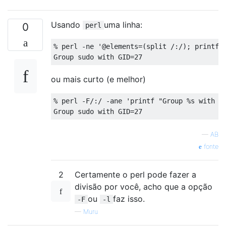
Usando
uma linha:
0
perl
% perl -ne '@elements=(split /:/); printf "
ou mais curto (e melhor)
% perl -F/:/ -ane 'printf "Group %s with GI
—
AB
fonte
2
Certamente o perl pode fazer a
divisão por você, acho que a opção
ou
faz isso.
-F
-l
—
Muru