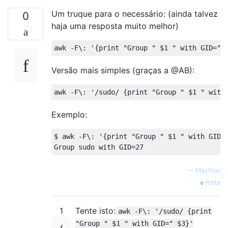
Um truque para o necessário: (ainda talvez
0
haja uma resposta muito melhor)
Versão mais simples (graças a @AB):
Exemplo:
$ awk -F\: '{print "Group " $1 " with GID="
—
Maythux
fonte
1
Tente isto:
awk -F\: '/sudo/ {print
"Group " $1 " with GID=" $3}'