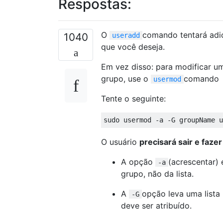
Respostas:
O
comando tentará adic
1040
useradd
que você deseja.
Em vez disso: para modificar um
grupo, use o
comando
usermod
Tente o seguinte:
O usuário
precisará sair e faze
A opção
(acrescentar) 
-a
grupo, não da lista.
A
opção leva uma lista 
-G
deve ser atribuído.