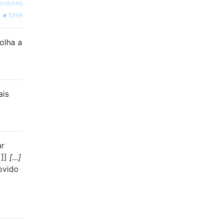
endolino
fonte
olha a
ais
ar
 ]]
[...]
ovido