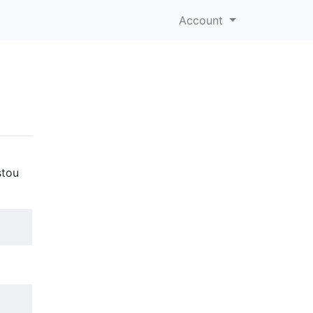
Account
l
stou