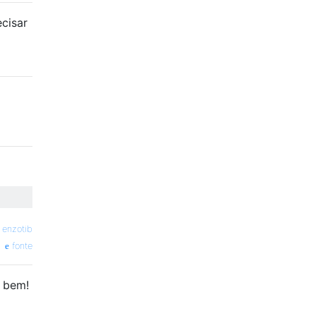
cisar
—
enzotib
fonte
o bem!