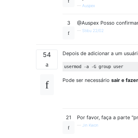
—
Auspex
3
@Auspex Posso confirmar 
—
Stibu 22/02
Depois de adicionar a um usuári
54
Pode ser necessário
sair e fazer
21
Por favor, faça a parte "pr
—
Jin Kwon