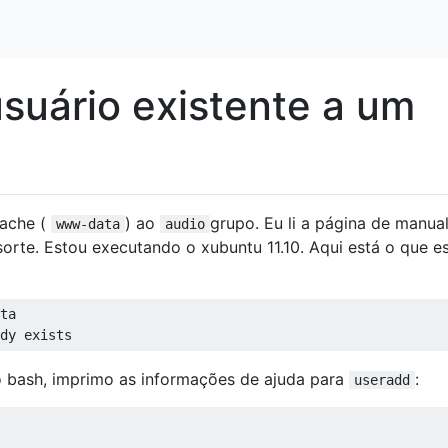
suário existente a um
pache (
) ao
grupo. Eu li a página de manua
www-data
audio
sorte. Estou executando o xubuntu 11.10. Aqui está o que e
ta

 bash, imprimo as informações de ajuda para
:
useradd