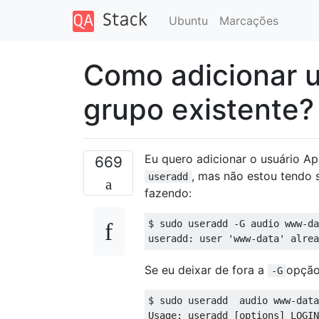
Ubuntu
Marcações
Como adicionar u
grupo existente?
Eu quero adicionar o usuário A
669
, mas não estou tendo 
useradd
fazendo:
$ sudo useradd -G audio www-da
Se eu deixar de fora a
opção
-G
$ sudo useradd  audio www-data

Usage: useradd [options] LOGIN
