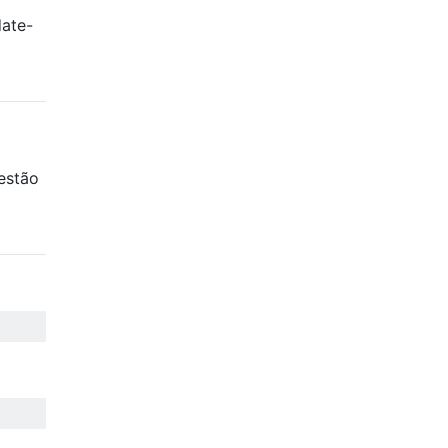
date-
a
 estão