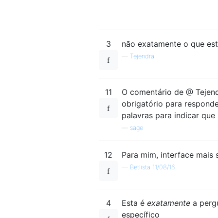
3
não exatamente o que est
—
Tejendra
11
O comentário de @ Tejend
obrigatório para responde
palavras para indicar que 
—
sage
12
Para mim, interface mais 
—
Betlista 11/08/16
4
Esta é
exatamente
a pergu
específico