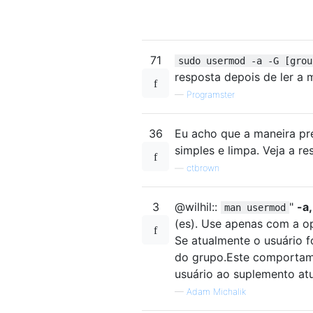
71
sudo usermod -a -G [grou
resposta depois de ler a
—
Programster
36
Eu acho que a maneira pr
simples e limpa. Veja a r
—
ctbrown
3
@wilhil::
"
-a
man usermod
(es). Use apenas com a 
Se atualmente o usuário 
do grupo.Este comportame
usuário ao suplemento atua
—
Adam Michalik