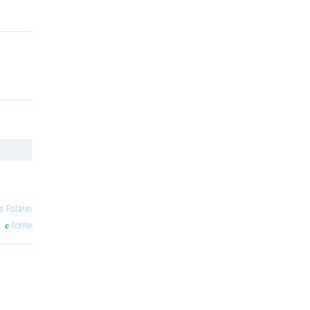
 Folarin
fonte