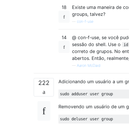
18
Existe uma maneira de con
groups, talvez?
—
con-f-use
14
@ con-f-use, se você pud
sessão do shell. Use o
id
correto de grupos. No enta
abertos. Então, realmente
—
Aaron McDaid
Adicionando um usuário a um g
222
Removendo um usuário de um g