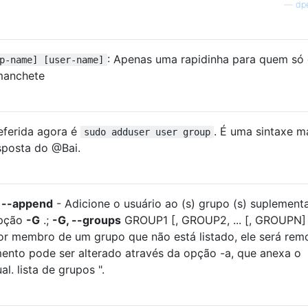
—
dp
: Apenas uma rapidinha para quem só 
p-name] [user-name]
 manchete
eferida agora é
. É uma sintaxe m
sudo adduser user group
esposta do @Bai.
, --append
- Adicione o usuário ao (s) grupo (s) suplement
opção
-G
.;
-G, --groups
GROUP1 [, GROUP2, ... [, GROUPN]
for membro de um grupo que não está listado, ele será rem
nto pode ser alterado através da opção -a, que anexa o
l. lista de grupos ".