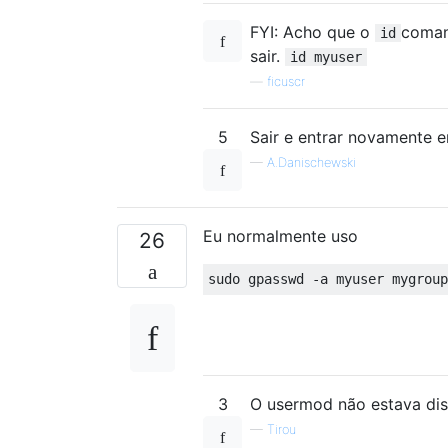
FYI: Acho que o
coman
id
sair.
id myuser
—
ficuscr
5
Sair e entrar novamente e
—
A.Danischewski
Eu normalmente uso
26
3
O usermod não estava dis
—
Tirou