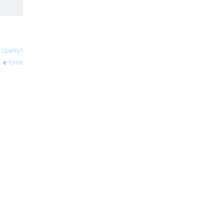
—
Sparky1
fonte