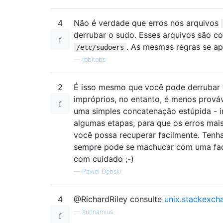
4
Não é verdade que erros nos arquivos
derrubar o sudo. Esses arquivos são c
. As mesmas regras se ap
/etc/sudoers
—
tobltobs
2
É isso mesmo que você pode derrubar 
impróprios, no entanto, é menos prováv
uma simples concatenação estúpida - in
algumas etapas, para que os erros mai
você possa recuperar facilmente. Tenh
sempre pode se machucar com uma faca
com cuidado ;-)
—
Pawel Dębski
4
@RichardRiley consulte
unix.stackexc
—
Xunnamius