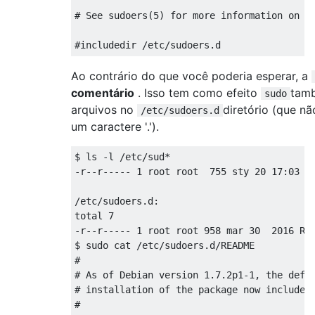
# See sudoers(5) for more information on "#
Ao contrário do que você poderia esperar, a
comentário
. Isso tem como efeito
tamb
sudo
arquivos no
diretório (que n
/etc/sudoers.d
um caractere '.').
$ ls -l /etc/sud*

-r--r----- 1 root root  755 sty 20 17:03 /e
/etc/sudoers.d:

total 7

-r--r----- 1 root root 958 mar 30  2016 REA
$ sudo cat /etc/sudoers.d/README

#

# As of Debian version 1.7.2p1-1, the defau
# installation of the package now includes 
# 
