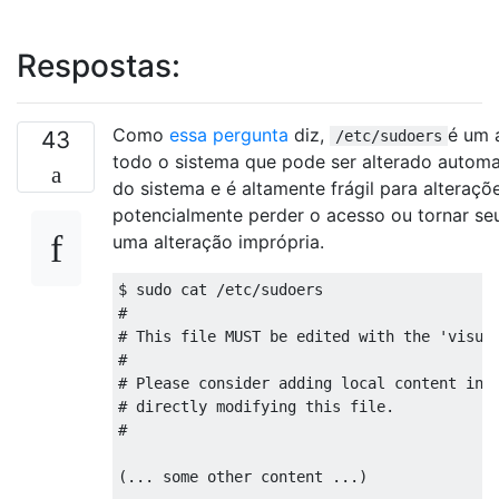
Respostas:
Como
essa pergunta
diz,
é um 
43
/etc/sudoers
todo o sistema que pode ser alterado automa
do sistema e é altamente frágil para alteraç
potencialmente perder o acesso ou tornar seu
uma alteração imprópria.
$ sudo cat /etc/sudoers

#

# This file MUST be edited with the 'visudo
#

# Please consider adding local content in /
# directly modifying this file.

#

(... some other content ...)
