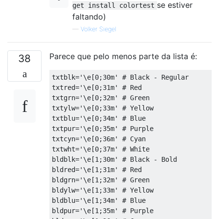
se estiver
get install colortest
faltando)
—
Volker Siegel
Parece que pelo menos parte da lista é:
38
txtblk
=
'\e[0;30m'
# Black - Regular
txtred
=
'\e[0;31m'
# Red
txtgrn
=
'\e[0;32m'
# Green
txtylw
=
'\e[0;33m'
# Yellow
txtblu
=
'\e[0;34m'
# Blue
txtpur
=
'\e[0;35m'
# Purple
txtcyn
=
'\e[0;36m'
# Cyan
txtwht
=
'\e[0;37m'
# White
bldblk
=
'\e[1;30m'
# Black - Bold
bldred
=
'\e[1;31m'
# Red
bldgrn
=
'\e[1;32m'
# Green
bldylw
=
'\e[1;33m'
# Yellow
bldblu
=
'\e[1;34m'
# Blue
bldpur
=
'\e[1;35m'
# Purple