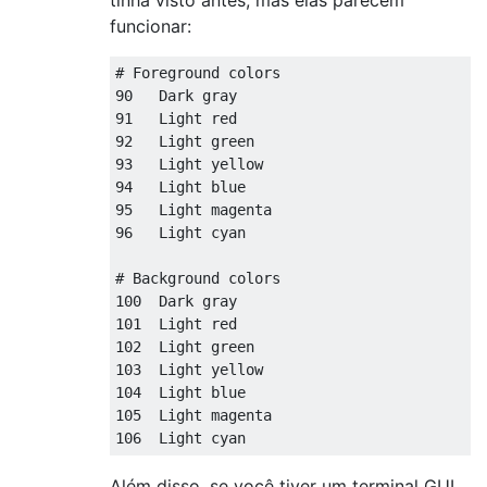
tinha visto antes, mas elas parecem
funcionar:
# Foreground colors
90
Dark
91
Light
92
Light
93
Light
94
Light
95
Light
96
Light
 cyan  

# Background colors
100
Dark
101
Light
102
Light
103
Light
104
Light
105
Light
106
Light
 cyan 
Além disso, se você tiver um terminal GUI