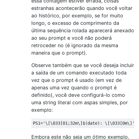
essa contagem estiver errada, coisas
estranhas acontecerão quando você voltar
ao histórico, por exemplo, se for muito
longo, o excesso de comprimento da
última sequência rolada aparecerá anexado
ao seu prompt e você não poderá
retroceder no (é ignorado da mesma
maneira que o prompt).
Observe também que se você deseja incluir
a saída de um comando executado toda
vez que o prompt é usado (em vez de
apenas uma vez quando o prompt é
definido), você deve configurá-lo como
uma string literal com aspas simples, por
exemplo:
PS1
=
'\[\033[01;32m\]$(date): \[\033[0m\]'
Embora este não seja um ótimo exemplo,