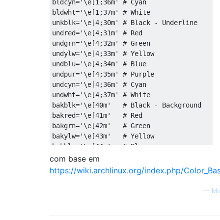
bldcyn
=
'\e[1;36m'
# Cyan
bldwht
=
'\e[1;37m'
# White
unkblk
=
'\e[4;30m'
# Black - Underline
undred
=
'\e[4;31m'
# Red
undgrn
=
'\e[4;32m'
# Green
undylw
=
'\e[4;33m'
# Yellow
undblu
=
'\e[4;34m'
# Blue
undpur
=
'\e[4;35m'
# Purple
undcyn
=
'\e[4;36m'
# Cyan
undwht
=
'\e[4;37m'
# White
bakblk
=
'\e[40m'
# Black - Background
bakred
=
'\e[41m'
# Red
bakgrn
=
'\e[42m'
# Green
bakylw
=
'\e[43m'
# Yellow
bakblu
=
'\e[44m'
# Blue
bakpur
=
'\e[45m'
# Purple
com base em
bakcyn
=
'\e[46m'
# Cyan
https://wiki.archlinux.org/index.php/Color_B
bakwht
=
'\e[47m'
# White
txtrst
=
'\e[0m'
# Text Reset
—
Mi