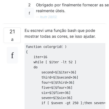
2
Obrigado por finalmente fornecer as s
realmente úteis.
—
lbutlr 28/02
Eu escrevi uma função bash que pode
21
mostrar todas as cores, se isso ajudar.
function
 colorgrid
(
)
{
    iter
=
16
while
[
 $iter 
-
lt 
52
]
do
        second
=
$
[
$iter
+
36
]
        third
=
$
[
$second
+
36
]
        four
=
$
[
$third
+
36
]
        five
=
$
[
$four
+
36
]
        six
=
$
[
$five
+
36
]
        seven
=
$
[
$six
+
36
]
if
[
 $seven 
-
gt 
250
];
then
 seven
=
$