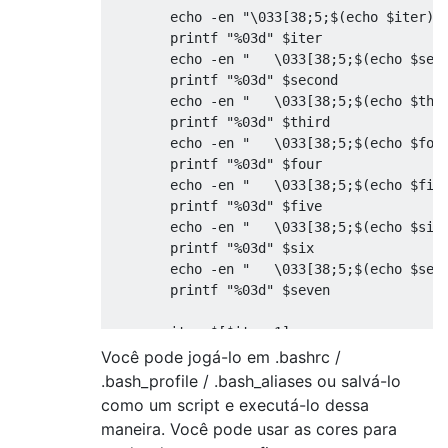
        echo 
-
en 
"\033[38;5;$(echo $iter)m
        printf 
"%03d"
 $iter

        echo 
-
en 
"   \033[38;5;$(echo $sec
        printf 
"%03d"
 $second

        echo 
-
en 
"   \033[38;5;$(echo $thi
        printf 
"%03d"
 $third

        echo 
-
en 
"   \033[38;5;$(echo $fou
        printf 
"%03d"
 $four

        echo 
-
en 
"   \033[38;5;$(echo $fiv
        printf 
"%03d"
 $five

        echo 
-
en 
"   \033[38;5;$(echo $six
        printf 
"%03d"
 $six

        echo 
-
en 
"   \033[38;5;$(echo $sev
        printf 
"%03d"
 $seven

        iter
=
$
[
$iter
+
1
]
        printf 
'\r\n'
Você pode jogá-lo em .bashrc /
done
.bash_profile / .bash_aliases ou salvá-lo
}
como um script e executá-lo dessa
maneira. Você pode usar as cores para