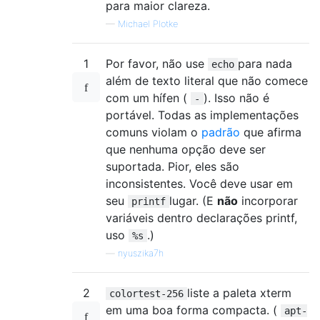
para maior clareza.
—
Michael Plotke
1
Por favor, não use
para nada
echo
além de texto literal que não comece
com um hífen (
). Isso não é
-
portável. Todas as implementações
comuns violam o
padrão
que afirma
que nenhuma opção deve ser
suportada. Pior, eles são
inconsistentes. Você deve usar em
seu
lugar. (E
não
incorporar
printf
variáveis dentro declarações printf,
uso
.)
%s
—
nyuszika7h
2
liste a paleta xterm
colortest-256
em uma boa forma compacta. (
apt-