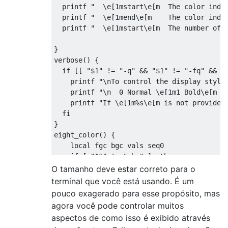
  printf 
"  \e[1mstart\e[m  The color inde
  printf 
"  \e[1mend\e[m    The color inde
  printf 
"  \e[1mstart\e[m  The number of 
}
verbose
()
{
if
[[
"$1"
!=
"-q"
&&
"$1"
!=
"-fq"
&&
"
    printf 
"\nTo control the display style
    printf 
"\n  0 Normal \e[1m1 Bold\e[m \
    printf 
"If \e[1m%s\e[m is not provided
fi
}
eight_color
()
{
local
 fgc bgc vals seq0

if
[
"$1"
!=
"-bq"
];
then
        printf 
"\n\e[1;4m8 Color Escape Va
O tamanho deve estar correto para o
        printf 
"Color escapes are \e[1m%s\
terminal que você está usando. É um
        printf 
"    Values \e[1m30..37\e[m
pouco exagerado para esse propósito, mas
        printf 
"    Values \e[1m40..47\e[m
agora você pode controlar muitos
fi
aspectos de como isso é exibido através
for
 fgc 
in
{
30.
.
37
};
do