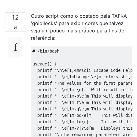
Outro script como o postado pela TAFKA
12
'goldilocks' para exibir cores que talvez
seja um pouco mais prático para fins de
referência:
#!/bin/bash
useage
()
{
  printf 
"\n\e[1;4mAscii Escape Code Helpe
  printf 
"  \e[1mUseage:\e[m colors.sh [-|
  printf 
"The values for the first paramet
  printf 
"  \e[1m-\e[m  Will result in the
  printf 
"  \e[1m-b\e[m This will display 
  printf 
"  \e[1m-f\e[m This will display 
  printf 
"  \e[1m-q\e[m This will display 
  printf 
"  \e[1m-bq\e[m    This will disp
  printf 
"  \e[1m-fq\e[m    This will disp
  printf 
"  \e[1m-?|?\e[m   Displays this 
  printf 
"\nThe remaining parameters are o