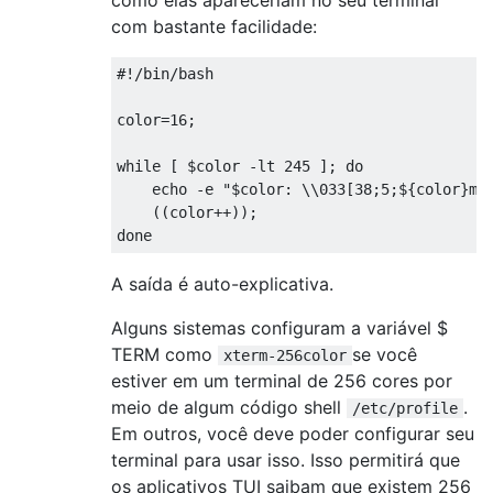
com bastante facilidade:
#!/bin/bash
color
=
16
;
while
[
 $color 
-
lt 
245
];
do
    echo 
-
e 
"$color: \\033[38;5;${color}mh
((
color
++));
done
A saída é auto-explicativa.
Alguns sistemas configuram a variável $
TERM como
se você
xterm-256color
estiver em um terminal de 256 cores por
meio de algum código shell
.
/etc/profile
Em outros, você deve poder configurar seu
terminal para usar isso. Isso permitirá que
os aplicativos TUI saibam que existem 256