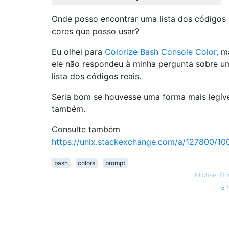
Onde posso encontrar uma lista dos códigos
cores que posso usar?
Eu olhei para
Colorize Bash Console Color,
m
ele não respondeu à minha pergunta sobre u
lista dos códigos reais.
Seria bom se houvesse uma forma mais legív
também.
Consulte também
https://unix.stackexchange.com/a/127800/10
bash
colors
prompt
—
Michael Dur
f