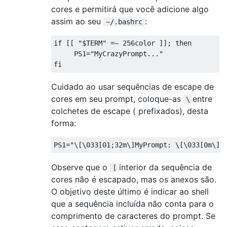
cores e permitirá que você adicione algo
assim ao seu
:
~/.bashrc
if
[[
"$TERM"
=~
256color
]];
then
     PS1
=
"MyCrazyPrompt..."
fi
Cuidado ao usar sequências de escape de
cores em seu prompt, coloque-as
entre
\
colchetes de escape ( prefixados), desta
forma:
PS1
=
"\[\033[01;32m\]MyPrompt: \[\033[0m\]"
Observe que o
interior da sequência de
[
cores não é escapado, mas os anexos são.
O objetivo deste último é indicar ao shell
que a sequência incluída não conta para o
comprimento de caracteres do prompt. Se