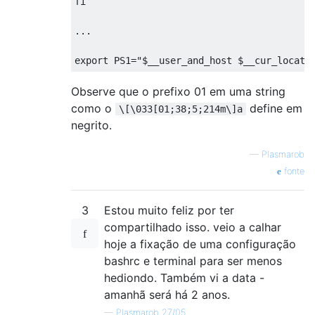
fi
...
export PS1
=
"$__user_and_host $__cur_locati
Observe que o prefixo 01 em uma string
como o
define em
\[\033[01;38;5;214m\]a
negrito.
—
Plasmarob
fonte
3
Estou muito feliz por ter
compartilhado isso. veio a calhar
hoje a fixação de uma configuração
bashrc e terminal para ser menos
hediondo. Também vi a data -
amanhã será há 2 anos.
—
Plasmarob 27/05