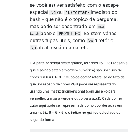
se você estiver satisfeito com o escape
especial
ou
imediato do
\d
\D{format}
bash - que não é o tópico da pergunta,
mas pode ser encontrado em
man
abaixo
. Existem várias
bash
PROMPTING
outras fugas úteis, como
diretório
\w
atual, usuário atual etc.
\u
1. A parte principal deste gráfico, as cores 16 - 231 (observe
que elas não estão em ordem numérica) são um cubo de
cores 6 x 6 x 6 RGB. "Cubo de cores" refere-se ao fato de
que um espaço de cores RGB pode ser representado
usando uma matriz tridimensional (com um eixo para
vermelho, um para verde e outro para azul). Cada cor no
cubo aqui pode ser representada como coordenadas em
uma matriz 6 x 6 x 6, e o índice no gráfico calculado da
seguinte forma: