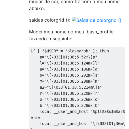
mudar de cor, como fiz com o meu nome
abaixo.
saídas colorgrid ():
Mudei meu nome no meu .bash_profile,
fazendo o seguinte:
if
[
"$USER"
=
"plasmarob"
];
then
    p
=
"\[\033[01;38;5;52m\]p"
    l
=
"\[\033[01;38;5;124m\]l"
    a
=
"\[\033[01;38;5;196m\]a"
    s
=
"\[\033[01;38;5;202m\]s"
    m
=
"\[\033[01;38;5;208m\]m"
    a2
=
"\[\033[01;38;5;214m\]a"
    r
=
"\[\033[01;38;5;220m\]r"
    o
=
"\[\033[01;38;5;226m\]o"
    b
=
"\[\033[01;38;5;228m\]b"
local
 __user_and_host
=
"$p$l$a$s$m$a2$r
else
local
 __user_and_host
=
"\[\033[01;36m\]