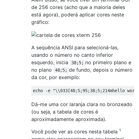
de 256 cores (acho que a maioria deles
está agora), poderá aplicar cores neste
gráfico:
A sequência ANSI para selecioná-las,
usando o número no canto inferior
esquerdo, inicia
no primeiro plano e
38;5;
no plano
de fundo, depois o número
48;5;
da cor, por exemplo:
echo 
-
e 
"\\033[48;5;95;38;5;214mhello worl
Dá-me uma cor laranja clara no bronzeado
(ou seja, a tabela de cores é
aproximadamente aproximada).
1
Você pode ver as cores nesta tabela
como elas apareceriam no seu terminal