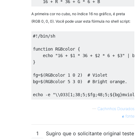
16
+
 R 
*
36
+
 G 
*
6
+
 B
A primeira cor no cubo, no índice 16 no gráfico, é preta
(RGB 0, 0, 0). Você pode usar esta fórmula no shell script:
#!/bin/sh                                 
function
RGBcolor
{
    echo 
"16 + $1 * 36 + $2 * 6 + $3"
|
}
fg
=
$
(
RGBcolor
1
0
2
)
# Violet            
bg
=
$
(
RGBcolor
5
3
0
)
# Bright orange.    
echo 
-
e 
"\\033[1;38;5;$fg;48;5;${bg}mviole
—
Cachinhos Dourados
fonte
1
Sugiro que o solicitante original teste