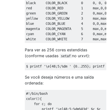
black     COLOR_BLACK       
0
0
,
0
,
0
red       COLOR_RED         
1
     max
,
0
,
0
green     COLOR_GREEN       
2
0
,
max
,
0
yellow    COLOR_YELLOW      
3
     max
,
max
,
blue      COLOR_BLUE        
4
0
,
0
,
max
magenta   COLOR_MAGENTA     
5
     max
,
0
,
ma
cyan      COLOR_CYAN        
6
0
,
max
,
ma
white     COLOR_WHITE       
7
     max
,
max
,
Para ver as 256 cores estendidas
(conforme usadas
no urxvt):
setaf
$ printf 
'\e[48;5;%dm '
{
0.
.
255
};
 printf 
'
Se você deseja números e uma saída
ordenada:
#!/bin/bash
color
(){
for
 c
;
do
        printf 
'\e[48;5;%dm%03d'
 $c $c