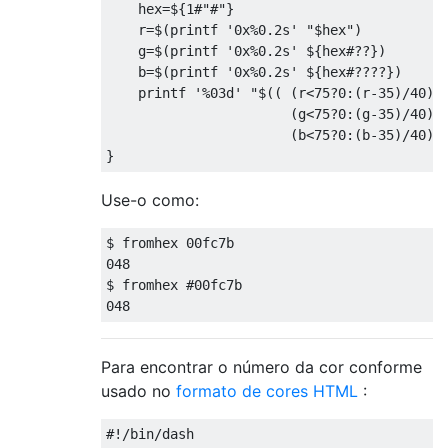
    hex
=
$
{
1
#"#"}
    r
=
$
(
printf 
'0x%0.2s'
"$hex"
)
    g
=
$
(
printf 
'0x%0.2s'
 $
{
hex
#??})
    b
=
$
(
printf 
'0x%0.2s'
 $
{
hex
#????})
    printf 
'%03d'
"$(( (r<75?0:(r-35)/40)*
                       (g<75?0:(g-35)/40)*
                       (b<75?0:(b-35)/40) 
}
Use-o como:
$ fromhex 
00fc7b
048
$ fromhex 
#00fc7b
048
Para encontrar o número da cor conforme
usado no
formato de cores HTML
:
#!/bin/dash