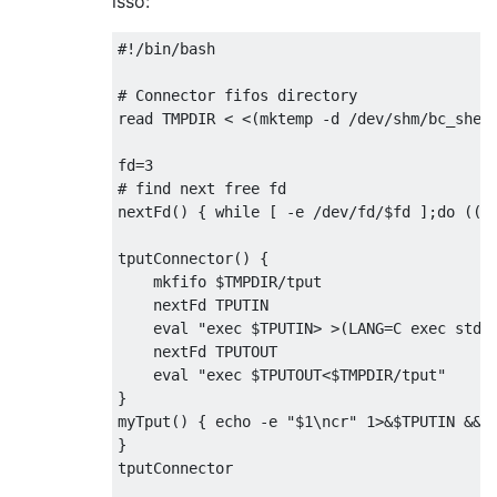
isso:
#!/bin/bash
# Connector fifos directory
read TMPDIR 
<
<(
mktemp 
-
d 
/
dev
/
shm
/
bc_shel
fd
=
3
# find next free fd
nextFd
()
{
while
[
-
e 
/
dev
/
fd
/
$fd 
];
do
((
f
tputConnector
()
{
    mkfifo $TMPDIR
/
tput
    nextFd TPUTIN
eval
"exec $TPUTIN> >(LANG=C exec stdb
    nextFd TPUTOUT
eval
"exec $TPUTOUT<$TMPDIR/tput"
}
myTput
()
{
 echo 
-
e 
"$1\ncr"
1
>&
$TPUTIN 
&&
 
}
tputConnector