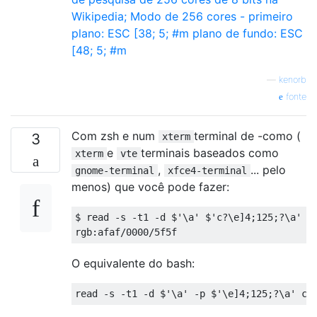
—
kenorb
fonte
Com zsh e num
terminal de -como (
3
xterm
e
terminais baseados como
xterm
vte
,
... pelo
gnome-terminal
xfce4-terminal
menos) que você pode fazer:
$ read 
-
s 
-
t1 
-
d $
'\a'
 $
'c?\e]4;125;?\a'
&
rgb
:
afaf
/
0000
/
5f5f
O equivalente do bash:
read 
-
s 
-
t1 
-
d $
'\a'
-
p $
'\e]4;125;?\a'
 c 