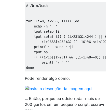
#!/bin/bash
for
((
i
=
0
;
 i
<
256
;
 i
++))
;
do
    echo 
-
n 
'  '
    tput setab $i
    tput setaf $
((
(
(
i
>
231
&&
i
<
244
)
||
(
(
i
>
16
&&
i
<
232
)&&
((
i
-
16
)%
6
<(
i
<
100
?
    printf 
" C %03d "
 $i
    tput op
((
((
i
<
16
||
i
>
231
)
&&
((
i
+
1
)%
8
==
0
))
||
        printf 
"\n"
''
done
Pode render algo como:
... Então, porque eu odeio rodar mais de
200 garfos em um pequeno script, escrevi