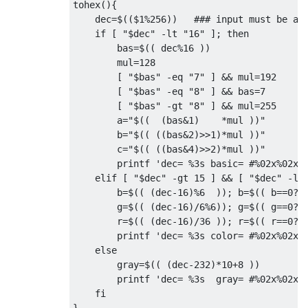
tohex
(){
    dec
=
$
((
$1
%
256
))
### input must be a 
if
[
"$dec"
-
lt 
"16"
];
then
        bas
=
$
((
 dec
%
16
))
        mul
=
128
[
"$bas"
-
eq 
"7"
]
&&
 mul
=
192
[
"$bas"
-
eq 
"8"
]
&&
 bas
=
7
[
"$bas"
-
gt 
"8"
]
&&
 mul
=
255
        a
=
"$((  (bas&1)    *mul ))"
        b
=
"$(( ((bas&2)>>1)*mul ))"
        c
=
"$(( ((bas&4)>>2)*mul ))"
        printf 
'dec= %3s basic= #%02x%02x%
elif
[
"$dec"
-
gt 
15
]
&&
[
"$dec"
-
lt
        b
=
$
((
(
dec
-
16
)%
6
));
 b
=
$
((
 b
==
0
?
0
        g
=
$
((
(
dec
-
16
)/
6
%
6
));
 g
=
$
((
 g
==
0
?
0
        r
=
$
((
(
dec
-
16
)/
36
));
 r
=
$
((
 r
==
0
?
0
        printf 
'dec= %3s color= #%02x%02x%
else
        gray
=
$
((
(
dec
-
232
)*
10
+
8
))
        printf 
'dec= %3s  gray= #%02x%02x%
fi