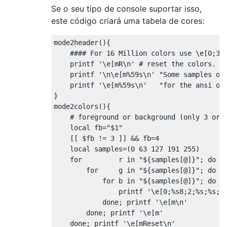
Se o seu tipo de console suportar isso,
este código criará uma tabela de cores:
mode2header
(){
#### For 16 Million colors use \e[0;38
    printf 
'\e[mR\n'
# reset the colors.
    printf 
'\n\e[m%59s\n'
"Some samples of
    printf 
'\e[m%59s\n'
"for the ansi op
}
mode2colors
(){
# foreground or background (only 3 or 
local
 fb
=
"$1"
[[
 $fb 
!=
3
]]
&&
 fb
=
4
local
 samples
=(
0
63
127
191
255
)
for
         r 
in
"${samples[@]}"
;
do
for
     g 
in
"${samples[@]}"
;
do
for
 b 
in
"${samples[@]}"
;
do
                printf 
'\e[0;%s8;2;%s;%s;%
done
;
 printf 
'\e[m\n'
done
;
 printf 
'\e[m'
done
;
 printf 
'\e[mReset\n'