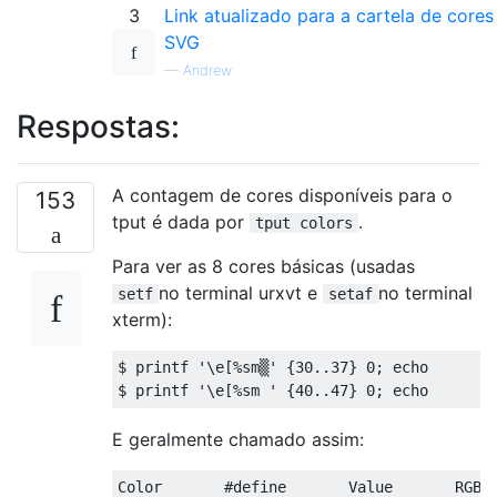
3
Link atualizado para a cartela de cores
SVG
—
Andrew
Respostas:
A contagem de cores disponíveis para o
153
tput é dada por
.
tput colors
Para ver as 8 cores básicas (usadas
no terminal urxvt e
no terminal
setf
setaf
xterm):
$ printf 
'\e[%sm▒'
{
30.
.
37
}
0
;
 echo       
$ printf 
'\e[%sm '
{
40.
.
47
}
0
;
 echo       
E geralmente chamado assim:
Color
#define       Value       RGB