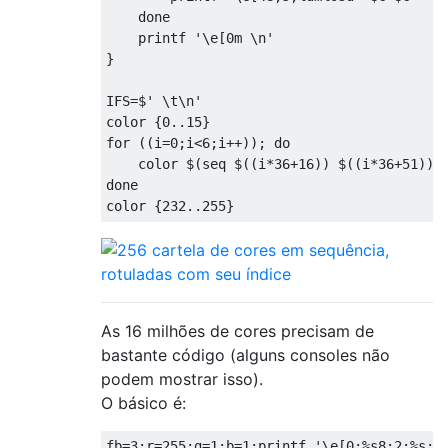
done
    printf 
'\e[0m \n'
}
IFS
=
$
' \t\n'
color 
{
0.
.
15
}
for
((
i
=
0
;
i
<
6
;
i
++));
do
    color $
(
seq $
((
i
*
36
+
16
))
 $
((
i
*
36
+
51
)))
done
color 
{
232.
.
255
}
As 16 milhões de cores precisam de
bastante código (alguns consoles não
podem mostrar isso).
O básico é:
fb
=
3
;
r
=
255
;
g
=
1
;
b
=
1
;
printf 
'\e[0;%s8;2;%s;%