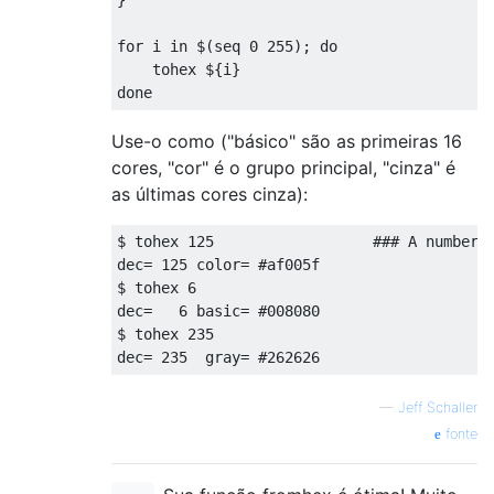
}
for
 i 
in
 $
(
seq 
0
255
);
do
    tohex $
{
i
}
done
Use-o como ("básico" são as primeiras 16
cores, "cor" é o grupo principal, "cinza" é
as últimas cores cinza):
$ tohex 
125
### A number 
dec
=
125
 color
=
#af005f
$ tohex 
6
dec
=
6
 basic
=
#008080
$ tohex 
235
dec
=
235
  gray
=
#262626
—
Jeff Schaller
fonte