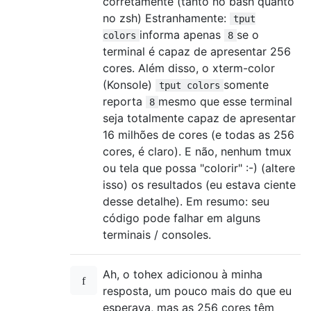
corretamente (tanto no bash quanto
no zsh) Estranhamente:
tput
informa apenas
se o
colors
8
terminal é capaz de apresentar 256
cores. Além disso, o xterm-color
(Konsole)
somente
tput colors
reporta
mesmo que esse terminal
8
seja totalmente capaz de apresentar
16 milhões de cores (e todas as 256
cores, é claro). E não, nenhum tmux
ou tela que possa "colorir" :-) (altere
isso) os resultados (eu estava ciente
desse detalhe). Em resumo: seu
código pode falhar em alguns
terminais / consoles.
Ah, o tohex adicionou à minha
resposta, um pouco mais do que eu
esperava, mas as 256 cores têm