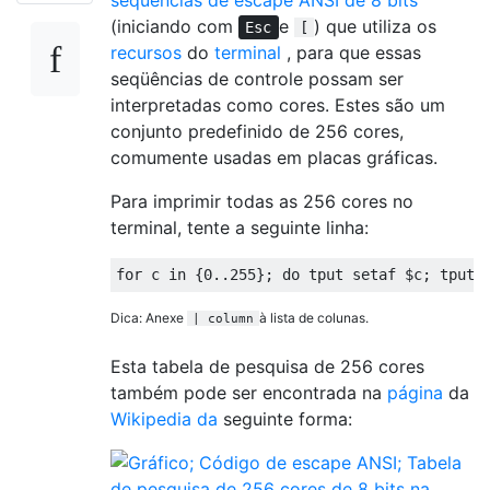
seqüências de escape ANSI de 8 bits
(iniciando com
e
) que utiliza os
Esc
[
recursos
do
terminal
, para que essas
seqüências de controle possam ser
interpretadas como cores. Estes são um
conjunto predefinido de 256 cores,
comumente usadas em placas gráficas.
Para imprimir todas as 256 cores no
terminal, tente a seguinte linha:
for
 c 
in
{
0.
.
255
};
do
 tput setaf $c
;
 tput 
Dica: Anexe
à lista de colunas.
| column
Esta tabela de pesquisa de 256 cores
também pode ser encontrada na
página
da
Wikipedia da
seguinte forma: