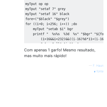
myTput op op
myTput 
"setaf 7"
 grey
myTput 
"setaf 16"
 black
fore
=(
"$black"
"$grey"
)
for
((
i
=
0
;
 i
<
256
;
 i
++))
;
do
    myTput 
"setab $i"
 bgr
    printf 
"  %s%s  %3d  %s"
"$bgr"
"${for
        (i>16&&i<232)&&((i-16)%6*11+(i-16)
        ? 1 : 0 ]}"
 $i 
"$op"
((
((
i
<
16
||
i
>
231
)
&&
((
i
+
1
)%
8
==
0
))
||
Com apenas 1 garfo! Mesmo resultado,
        printf 
"\n"
''
mas muito mais rápido!
done
—
F. Hauri
fonte