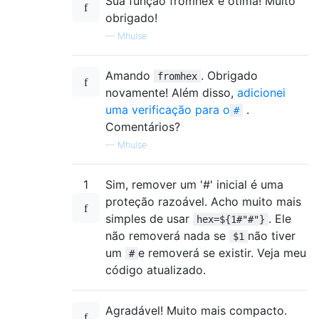
Sua função fromhex é ótima! Muito
obrigado!
—
Mhulse
Amando
. Obrigado
fromhex
novamente! Além disso,
adicionei
uma verificação para o
.
#
Comentários?
—
Mhulse
1
Sim, remover um '#' inicial é uma
proteção razoável. Acho muito mais
simples de usar
. Ele
hex=${1#"#"}
não removerá nada se
não tiver
$1
um
e removerá se existir. Veja meu
#
código atualizado.
Agradável! Muito mais compacto.