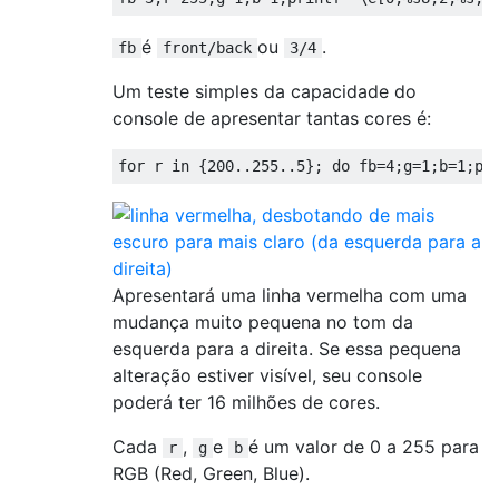
é
ou
.
fb
front/back
3/4
Um teste simples da capacidade do
console de apresentar tantas cores é:
for
 r 
in
{
200.
.
255.
.
5
};
do
 fb
=
4
;
g
=
1
;
b
=
1
;
pr
Apresentará uma linha vermelha com uma
mudança muito pequena no tom da
esquerda para a direita. Se essa pequena
alteração estiver visível, seu console
poderá ter 16 milhões de cores.
Cada
,
e
é um valor de 0 a 255 para
r
g
b
RGB (Red, Green, Blue).