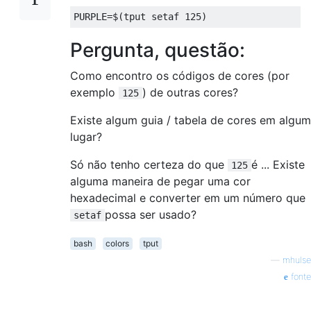
PURPLE
=
$
(
tput setaf 
125
)
Pergunta, questão:
Como encontro os códigos de cores (por
exemplo
) de outras cores?
125
Existe algum guia / tabela de cores em algum
lugar?
Só não tenho certeza do que
é ... Existe
125
alguma maneira de pegar uma cor
hexadecimal e converter em um número que
possa ser usado?
setaf
bash
colors
tput
—
mhulse
fonte