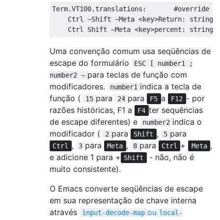
Term.VT100.translations:       #override \n
    Ctrl ~Shift ~Meta <key>Return: string("
Uma convenção comum usa seqüências de
escape do formulário
ESC [ number1 ;
para teclas de função com
number2 ~
modificadores.
indica a tecla de
number1
função (
para
para
a
- por
15
24
F5
F12
razões históricas, F1 a
ter sequências
F4
de escape diferentes) e
indica o
number2
modificador (
para
,
para
2
Shift
5
,
para
,
para
+
,
Ctrl
3
Meta
8
Ctrl
Meta
e adicione 1 para +
- não, não é
Shift
muito consistente).
O Emacs converte seqüências de escape
em sua representação de chave interna
através
ou
input-decode-map
local-