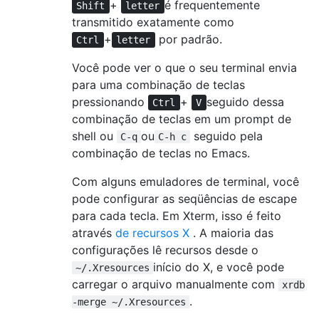
+
é frequentemente
Shift
letter
transmitido exatamente como
+
por padrão.
Ctrl
letter
Você pode ver o que o seu terminal envia
para uma combinação de teclas
pressionando
+
seguido dessa
Ctrl
V
combinação de teclas em um prompt de
shell ou
ou
seguido pela
C-q
C-h c
combinação de teclas no Emacs.
Com alguns emuladores de terminal, você
pode configurar as seqüências de escape
para cada tecla. Em Xterm, isso é feito
através
de recursos X
. A maioria das
configurações lê recursos desde o
início do X, e você pode
~/.Xresources
carregar o arquivo manualmente com
xrdb
.
-merge ~/.Xresources