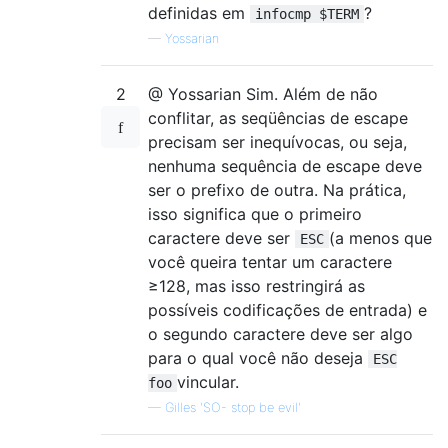
definidas em
?
infocmp $TERM
—
Yossarian
2
@ Yossarian Sim. Além de não
conflitar, as seqüências de escape
precisam ser inequívocas, ou seja,
nenhuma sequência de escape deve
ser o prefixo de outra. Na prática,
isso significa que o primeiro
caractere deve ser
(a menos que
ESC
você queira tentar um caractere
≥128, mas isso restringirá as
possíveis codificações de entrada) e
o segundo caractere deve ser algo
para o qual você não deseja
ESC
vincular.
foo
—
Gilles 'SO- stop be evil'