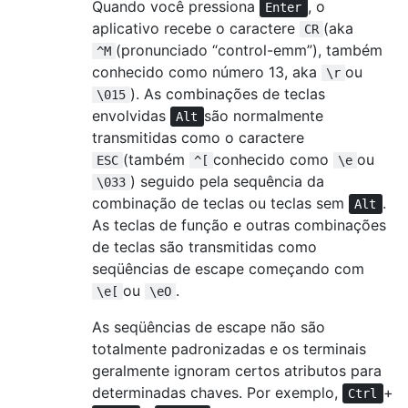
Quando você pressiona
, o
Enter
aplicativo recebe o caractere
(aka
CR
(pronunciado “control-emm”), também
^M
conhecido como número 13, aka
ou
\r
). As combinações de teclas
\015
envolvidas
são normalmente
Alt
transmitidas como o caractere
(também
conhecido como
ou
ESC
^[
\e
) seguido pela sequência da
\033
combinação de teclas ou teclas sem
.
Alt
As teclas de função e outras combinações
de teclas são transmitidas como
seqüências de escape começando com
ou
.
\e[
\eO
As seqüências de escape não são
totalmente padronizadas e os terminais
geralmente ignoram certos atributos para
determinadas chaves. Por exemplo,
+
Ctrl