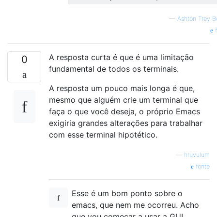
—
Ashton Trey B
f
A resposta curta é que é uma limitação
0
fundamental de todos os terminais.
A resposta um pouco mais longa é que,
mesmo que alguém crie um terminal que
faça o que você deseja, o próprio Emacs
exigiria grandes alterações para trabalhar
com esse terminal hipotético.
—
hruvulum
fonte
Esse é um bom ponto sobre o
emacs, que nem me ocorreu. Acho
que vou começar a usar a GUI.