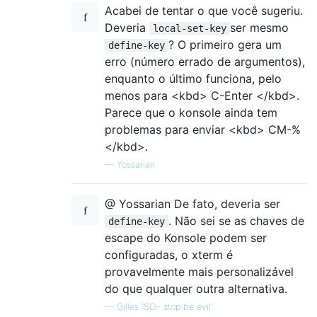
Acabei de tentar o que você sugeriu.
Deveria
ser mesmo
local-set-key
? O primeiro gera um
define-key
erro (número errado de argumentos),
enquanto o último funciona, pelo
menos para <kbd> C-Enter </kbd>.
Parece que o konsole ainda tem
problemas para enviar <kbd> CM-%
</kbd>.
—
Yossarian
@ Yossarian De fato, deveria ser
. Não sei se as chaves de
define-key
escape do Konsole podem ser
configuradas, o xterm é
provavelmente mais personalizável
do que qualquer outra alternativa.
—
Gilles 'SO- stop be evil'