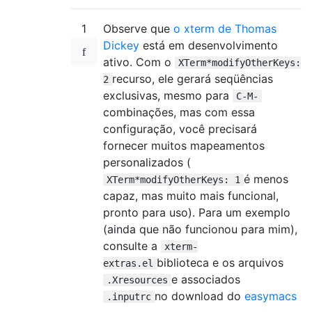
1
Observe que
o xterm de Thomas
Dickey
está em desenvolvimento
ativo. Com o
XTerm*modifyOtherKeys:
recurso, ele gerará seqüências
2
exclusivas, mesmo para
C-M-
combinações, mas com essa
configuração, você precisará
fornecer muitos mapeamentos
personalizados (
é menos
XTerm*modifyOtherKeys: 1
capaz, mas muito mais funcional,
pronto para uso). Para um exemplo
(ainda que não funcionou para mim),
consulte a
xterm-
biblioteca e os arquivos
extras.el
e associados
.Xresources
no download do
easymacs
.inputrc