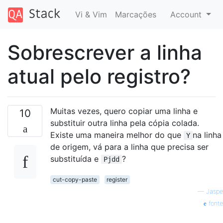
Vi & Vim
Marcações
Account
Sobrescrever a linha
atual pelo registro?
Muitas vezes, quero copiar uma linha e
10
substituir outra linha pela cópia colada.
Existe uma maneira melhor do que
na linha
Y
de origem, vá para a linha que precisa ser
substituída e
?
Pjdd
cut-copy-paste
register
—
Jaspe
fonte