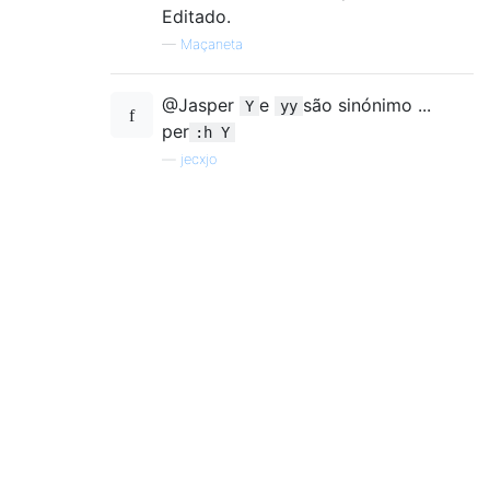
Editado.
—
Maçaneta
@Jasper
e
são sinónimo ...
Y
yy
per
:h Y
—
jecxjo