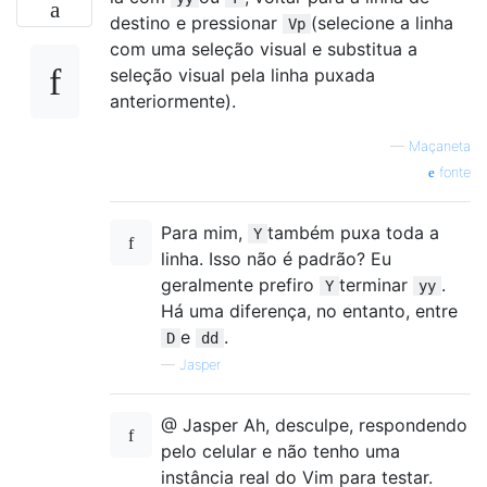
destino e pressionar
(selecione a linha
Vp
com uma seleção visual e substitua a
seleção visual pela linha puxada
anteriormente).
—
Maçaneta
fonte
Para mim,
também puxa toda a
Y
linha. Isso não é padrão? Eu
geralmente prefiro
terminar
.
Y
yy
Há uma diferença, no entanto, entre
e
.
D
dd
—
Jasper
@ Jasper Ah, desculpe, respondendo
pelo celular e não tenho uma
instância real do Vim para testar.