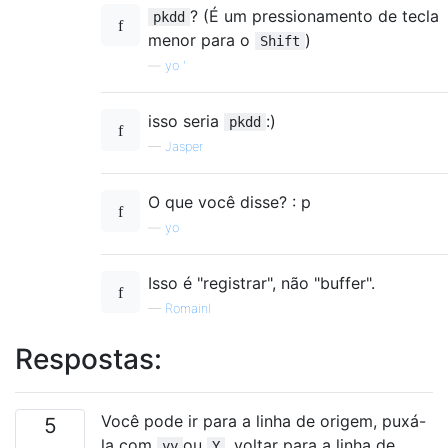
? (É um pressionamento de tecla
pkdd
menor para o
)
Shift
—
yo '
isso seria
:)
pkdd
—
Jasper
O que você disse? : p
—
yo
Isso é "registrar", não "buffer".
—
Romainl
Respostas:
Você pode ir para a linha de origem, puxá-
5
la com
ou
, voltar para a linha de
yy
Y