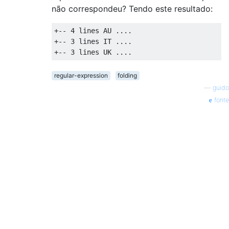
não correspondeu? Tendo este resultado:
+-- 4 lines AU ....

+-- 3 lines IT ....

regular-expression
folding
—
guido
fonte