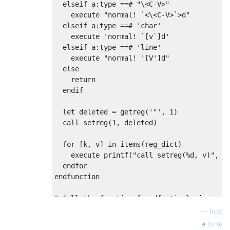
  elseif a:type ==# "\<C-V>"

    execute "normal! `<\<C-V>`>d"

  elseif a:type ==# 'char'

    execute 'normal! `[v`]d'

  elseif a:type ==# 'line'

    execute "normal! '[V']d"

  else

    return

  endif

  let deleted = getreg('"', 1)

  call setreg(1, deleted)

  for [k, v] in items(reg_dict)

    execute printf("call setreg(%d, v)", k 
  endfor

endfunction

" Call the function for d{motion} via opera
nnoremap <silent> d :set operatorfunc=Shift
—
Rico
" Call the function when d or x are hit in 
fonte