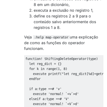
8 em um dicionário,
executa a exclusão no registro 1,
define os registros 2 a 9 para o
conteúdo salvo anteriormente dos
registros 1 a 8.
Veja
uma explicação
:help map-operator
de como as funções do operador
funcionam.
function! ShiftingDeleteOperator(type)

  let reg_dict = {}

  for k in range(1, 8)

    execute printf("let reg_dict[%d]=getreg
  endfor

  if a:type ==# 'v'

    execute 'normal! `<v`>d'

  elseif a:type ==# 'V'

    execute 'normal! `<V`>d'
