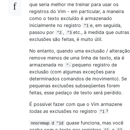
que seria melhor me treinar para usar os
registros do Vim - em particular, a maneira
como o texto excluído é armazenado
inicialmente no registro
e, em seguida,
"1
passou por
,
etc., à medida que outras
"2
"3
exclusões são feitas, é muito útil.
No entanto, quando uma exclusão / alteração
remove menos de uma linha de texto, ela é
armazenada no
pequeno registro de
"-
exclusão (com algumas exceções para
determinados comandos de movimento). Se
pequenas exclusões subseqüentes forem
feitas, esse pedaço de texto será perdido.
É possível fazer com que o Vim armazene
todas as
exclusões no registro
?
"1
quase
funciona, mas você
nnoremap d "1d
acaba com o texto nos registros
e
.
"1
"2