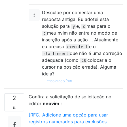
vnoremap d :<C-U>call ShiftingDeleteOperato
vnoremap x :<C-U>call ShiftingDeleteOperato
Desculpe por comentar uma
" Use the d{motion} as defined above to add
nmap D d$

resposta antiga. Eu adotei esta
" Use the standard dd command

solução para
e,
mas para o
y
c
meu nvim não entra no modo de
c
inserção após a ação ... Atualmente
eu preciso
e o
execute l
que não é uma correção
startinsert
adequada (como
colocaria o
c$
cursor na posição errada). Alguma
ideia?
—
ensolarado Pun
Confira a solicitação de solicitação no
2
editor
neovim
:
[RFC] Adicione uma opção para usar
registros numerados para exclusões