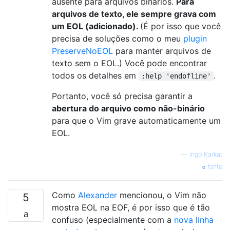
ausente para arquivos binários.
Para
arquivos de texto, ele sempre grava com
um EOL (adicionado).
(É por isso que você
precisa de soluções como o meu
plugin
PreserveNoEOL
para manter arquivos de
texto sem o EOL.) Você pode encontrar
todos os detalhes em
.
:help 'endofline'
Portanto, você só precisa garantir a
abertura do arquivo como não-binário
para que o Vim grave automaticamente um
EOL.
—
Ingo Karkat
fonte
Como
Alexander
mencionou, o Vim não
5
mostra EOL na EOF, é por isso que é tão
confuso (especialmente com a
nova linha