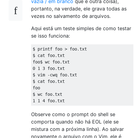
vazia / em branco
que é outra coisa),
portanto, na verdade, ele grava todas as
vezes no salvamento de arquivos.
Aqui está um teste simples de como testar
se isso funciona:
$ printf foo > foo.txt

$ cat foo.txt

foo$ wc foo.txt

0 1 3 foo.txt

$ vim -cwq foo.txt

$ cat foo.txt

foo

$ wc foo.txt

Observe como o prompt do shell se
comporta quando não há EOL (ele se
mistura com a próxima linha). Ao salvar
novamente o arquivo com o Vim, ele é