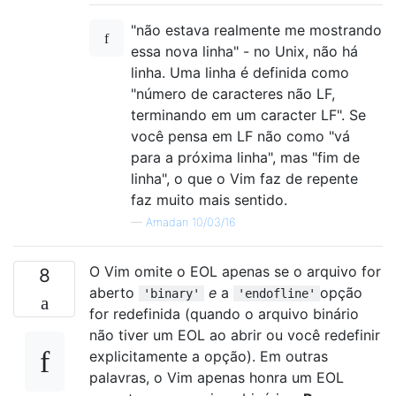
"não estava realmente me mostrando
essa nova linha" - no Unix, não há
linha. Uma linha é definida como
"número de caracteres não LF,
terminando em um caracter LF". Se
você pensa em LF não como "vá
para a próxima linha", mas "fim de
linha", o que o Vim faz de repente
faz muito mais sentido.
—
Amadan 10/03/16
O Vim omite o EOL apenas se o arquivo for
8
aberto
e
a
opção
'binary'
'endofline'
for redefinida (quando o arquivo binário
não tiver um EOL ao abrir ou você redefinir
explicitamente a opção). Em outras
palavras, o Vim apenas honra um EOL