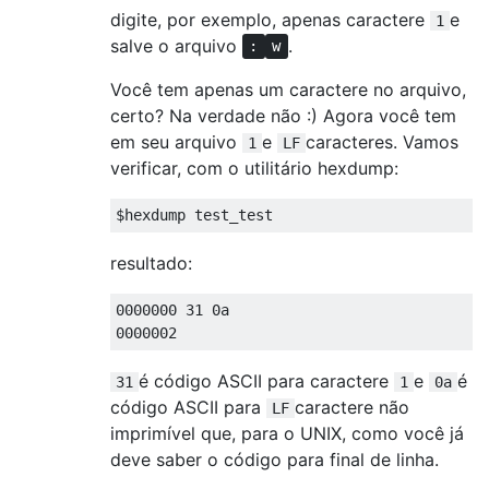
digite, por exemplo, apenas caractere
e
1
salve o arquivo
.
:
w
Você tem apenas um caractere no arquivo,
certo? Na verdade não :) Agora você tem
em seu arquivo
e
caracteres. Vamos
1
LF
verificar, com o utilitário hexdump:
resultado:
0000000 31 0a

é código ASCII para caractere
e
é
31
1
0a
código ASCII para
caractere não
LF
imprimível que, para o UNIX, como você já
deve saber o código para final de linha.