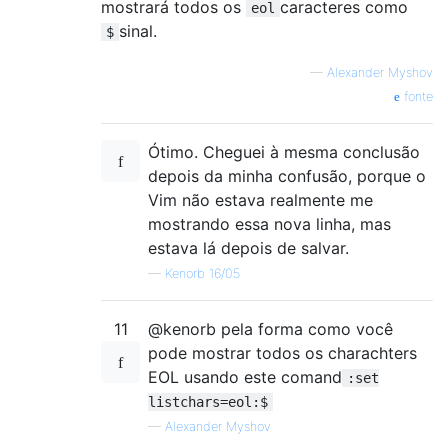
mostrará todos os
caracteres como
eol
sinal.
$
—
Alexander Myshov
fonte
Ótimo. Cheguei à mesma conclusão
depois da minha confusão, porque o
Vim não estava realmente me
mostrando essa nova linha, mas
estava lá depois de salvar.
—
Kenorb 16/05
11
@kenorb pela forma como você
pode mostrar todos os charachters
EOL usando este comand
:set
listchars=eol:$
—
Alexander Myshov