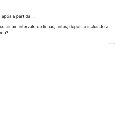
 após a partida ...
luir um intervalo de linhas, antes, depois e incluindo a
ndo?
—
l