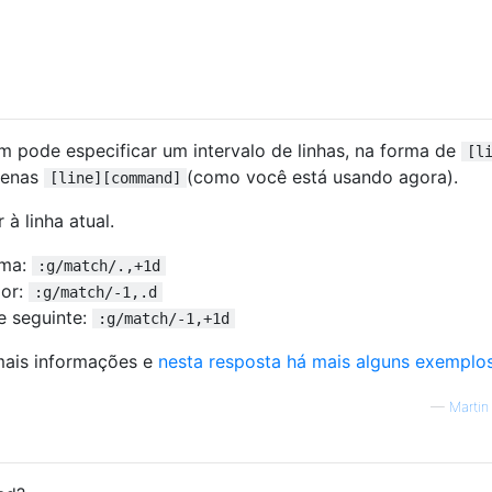
m pode especificar um intervalo de linhas, na forma de
[l
penas
(como você está usando agora).
[line][command]
r à linha atual.
ima:
:g/match/.,+1d
ior:
:g/match/-1,.d
 e seguinte:
:g/match/-1,+1d
mais informações e
nesta resposta há mais alguns exemplo
—
Martin