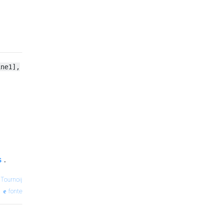
ine1],
s
.
 Tournoij
fonte