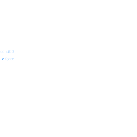
eeand00
fonte