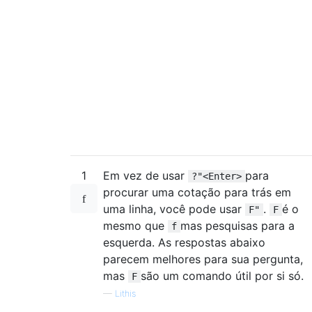
1
Em vez de usar
para
?"<Enter>
procurar uma cotação para trás em
uma linha, você pode usar
.
é o
F"
F
mesmo que
mas pesquisas para a
f
esquerda. As respostas abaixo
parecem melhores para sua pergunta,
mas
são um comando útil por si só.
F
—
Lithis