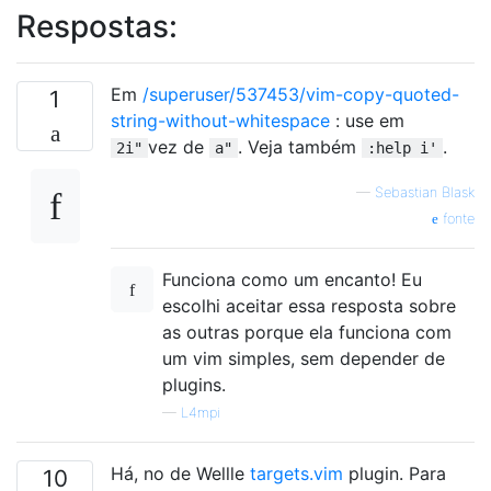
Respostas:
Em
/superuser/537453/vim-copy-quoted-
1
string-without-whitespace
: use em
vez de
. Veja também
.
2i"
a"
:help i'
—
Sebastian Blask
fonte
Funciona como um encanto! Eu
escolhi aceitar essa resposta sobre
as outras porque ela funciona com
um vim simples, sem depender de
plugins.
—
L4mpi
Há, no de Wellle
targets.vim
plugin. Para
10