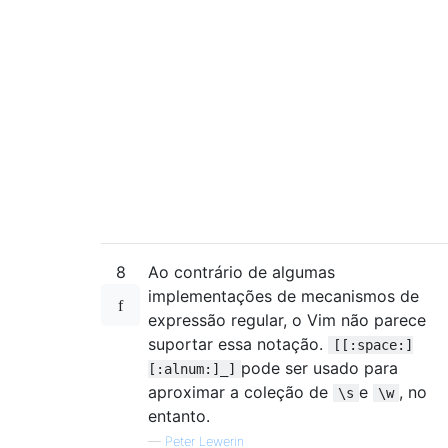
8
Ao contrário de algumas
implementações de mecanismos de
expressão regular, o Vim não parece
suportar essa notação.
[[:space:]
pode ser usado para
[:alnum:]_]
aproximar a coleção de
e
, no
\s
\w
entanto.
—
Peter Lewerin