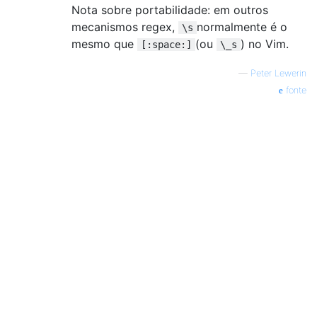
Nota sobre portabilidade: em outros
mecanismos regex,
normalmente é o
\s
mesmo que
(ou
) no Vim.
[:space:]
\_s
—
Peter Lewerin
fonte