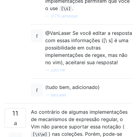
implementações permitem que você
o use
.
[\s]
—
31715 jamessan
@VanLaser Se você editar a resposta
com essas informações ([\ s] é uma
possibilidade em outras
implementações de regex, mas não
no vim), aceitarei sua resposta!
—
John HK
(tudo bem, adicionado)
—
VanLaser
Ao contrário de algumas implementações
11
de mecanismos de expressão regular, o
Vim não parece suportar essa notação (
) nas coleções. Porém, pode-se
[\s\w]