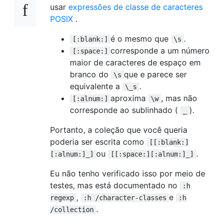
usar
expressões de classe de caracteres
POSIX
.
é o mesmo que
.
[:blank:]
\s
corresponde a um número
[:space:]
maior de caracteres de espaço em
branco do
que e parece ser
\s
equivalente a
.
\_s
aproxima
, mas não
[:alnum:]
\w
corresponde ao sublinhado (
).
_
Portanto, a coleção que você queria
poderia ser escrita como
[[:blank:]
ou
.
[:alnum:]_]
[[:space:][:alnum:]_]
Eu não tenho verificado isso por meio de
testes, mas está documentado no
:h
,
e
regexp
:h /character-classes
:h
.
/collection