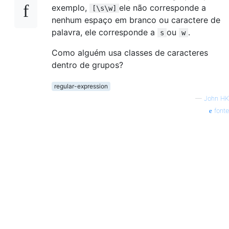
exemplo,
ele não corresponde a
[\s\w]
nenhum espaço em branco ou caractere de
palavra, ele corresponde a
ou
.
s
w
Como alguém usa classes de caracteres
dentro de grupos?
regular-expression
—
John HK
fonte